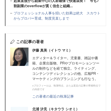
起業直後から副業中心の人材確保で快速成長！ 今も7
割副業のoverflowが貫く信念と組織...
プロフェッショナル人事を招いた効果は絶大 スカウト
からプロパー育成、制度見直しまで
この記事の著者
伊藤 真美（イトウ マミ）
エディター＆ライター。児童書、雑誌や書
籍、企業出版物、PRやプロモーションツー
ルの制作などを経て独立。ライティング、
コンテンツディレクションの他、広報PR・
マーケティングのプランニングも行なう。
※プロフィールは、執筆時点、または直近の記事の寄稿時点で
の内容です
この著者の最近の執筆記事
北浦 汐見（キタウラ シオミ）