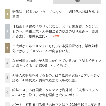
今日
月間
研修は「10％のオマケ」ではない——AI時代の経験学習加
1
速術
【動画】研修の「やりっぱなし」と「行動変容」を分けた
2
もの〜川崎重工業・人事担当者の執念の取り組み～（喜瀬
川蒼太氏・坂井風太氏）
NEW
生成AIがマネジメントにもたらす本質的変化は、業務効率
3
化ではなく「メンバーへの向き合い方」
なぜAI導入の成否が人事にかかっているのか？AIネイティブ
4
組織をつくる「組織OS」という視点
AI導入の明暗を分けるものとは？松尾研究所×ビズリーチが
5
語る「AI時代の人的資本経営と人事の役割」
給与システムは国産、タレマネは海外製 「人事システム
6
のいいとこ取り」が進む理由と成功のポイント
パート・有期雇用労働法の改正とは？ 2026年10月に変わる