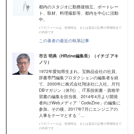
都内のスタジオに勤務後独立。ポートレー
ト、取材、料理撮影等、都内を中心に活動
中。
※プロフィールは、執筆時点、または直近の記事の寄稿時点で
の内容です
この著者の最近の執筆記事
市古 明典（HRzine編集長）（イチゴ アキ
ノリ）
1972年愛知県生まれ。宝飾品会社の社員、
辞書専門編集プロダクションの編集者を経
て、2000年に株式会社翔泳社に入社。月刊
DBマガジン（休刊）、IT系技術書・資格学
習書の編集を担当後、2014年4月より開発
者向けWebメディア「CodeZine」の編集に
参加。その後、2017年7月にエンジニアの
人事をテーマとする「...
※プロフィールは、執筆時点、または直近の記事の寄稿時点で
の内容です