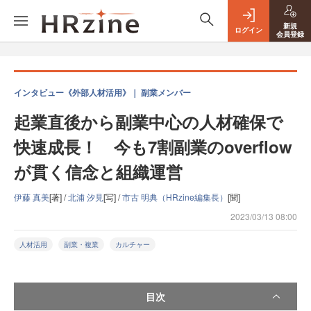
新規
ログイン
会員登録
インタビュー《外部人材活用》｜ 副業メンバー
起業直後から副業中心の人材確保で
快速成長！ 今も7割副業のoverflow
が貫く信念と組織運営
伊藤 真美
[著] /
北浦 汐見
[写] /
市古 明典（HRzine編集長）
[聞]
2023/03/13 08:00
人材活用
副業・複業
カルチャー
目次