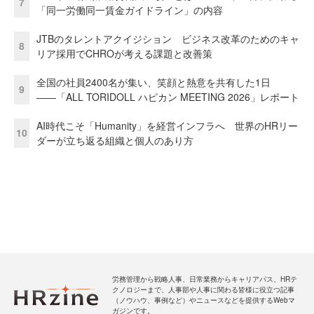
7
「同一労働同一賃金ガイドライン」の内容
JTBのタレントアクイジション ビジネス改革のためのキャ
8
リア採用でCHROが考える課題と改善策
全国の社員2400名が集い、笑顔と熱意を共有した1日
9
――「ALL TORIDOLL ハピカン MEETING 2026」レポート
AI時代こそ「Humanity」を経営インフラへ 世界のHRリー
10
ダーが立ち返る組織と個人のあり方
労務管理から戦略人事、日常業務からキャリアパス、HRテ
クノロジーまで、人事部や人事に関わる皆様に役立つ記事
（ノウハウ、事例など）やニュースなどを提供するWebマ
ガジンです。