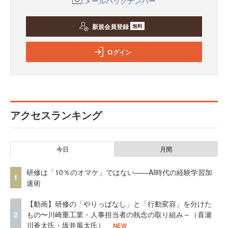
メールバックナンバー
新規会員登録
無料
ログイン
アクセスランキング
今日
月間
研修は「10％のオマケ」ではない——AI時代の経験学習加
1
速術
【動画】研修の「やりっぱなし」と「行動変容」を分けた
2
もの〜川崎重工業・人事担当者の執念の取り組み～（喜瀬
川蒼太氏・坂井風太氏）
NEW