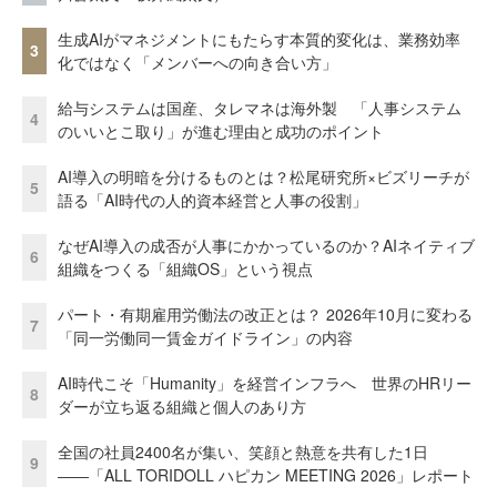
生成AIがマネジメントにもたらす本質的変化は、業務効率
3
化ではなく「メンバーへの向き合い方」
給与システムは国産、タレマネは海外製 「人事システム
4
のいいとこ取り」が進む理由と成功のポイント
AI導入の明暗を分けるものとは？松尾研究所×ビズリーチが
5
語る「AI時代の人的資本経営と人事の役割」
なぜAI導入の成否が人事にかかっているのか？AIネイティブ
6
組織をつくる「組織OS」という視点
パート・有期雇用労働法の改正とは？ 2026年10月に変わる
7
「同一労働同一賃金ガイドライン」の内容
AI時代こそ「Humanity」を経営インフラへ 世界のHRリー
8
ダーが立ち返る組織と個人のあり方
全国の社員2400名が集い、笑顔と熱意を共有した1日
9
――「ALL TORIDOLL ハピカン MEETING 2026」レポート