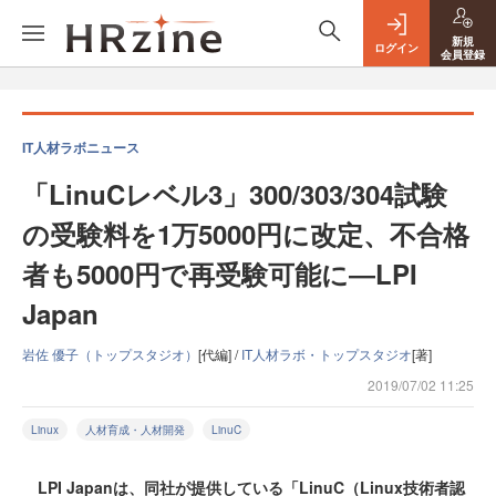
新規
ログイン
会員登録
IT人材ラボニュース
「LinuCレベル3」300/303/304試験
の受験料を1万5000円に改定、不合格
者も5000円で再受験可能に―LPI
Japan
岩佐 優子（トップスタジオ）
[代編] /
IT人材ラボ・トップスタジオ
[著]
2019/07/02 11:25
Linux
人材育成・人材開発
LinuC
LPI Japanは、同社が提供している「LinuC（Linux技術者認