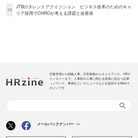
JTBのタレントアクイジション ビジネス改革のためのキャ
10
リア採用でCHROが考える課題と改善策
労務管理から戦略人事、日常業務からキャリアパス、HRテ
クノロジーまで、人事部や人事に関わる皆様に役立つ記事
（ノウハウ、事例など）やニュースなどを提供するWebマ
ガジンです。
メールバックナンバー