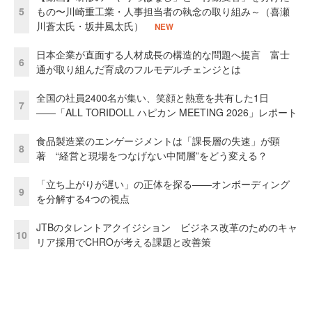
5
もの〜川崎重工業・人事担当者の執念の取り組み～（喜瀬
川蒼太氏・坂井風太氏）
NEW
日本企業が直面する人材成長の構造的な問題へ提言 富士
6
通が取り組んだ育成のフルモデルチェンジとは
全国の社員2400名が集い、笑顔と熱意を共有した1日
7
――「ALL TORIDOLL ハピカン MEETING 2026」レポート
食品製造業のエンゲージメントは「課長層の失速」が顕
8
著 “経営と現場をつなげない中間層”をどう変える？
「立ち上がりが遅い」の正体を探る——オンボーディング
9
を分解する4つの視点
JTBのタレントアクイジション ビジネス改革のためのキャ
10
リア採用でCHROが考える課題と改善策