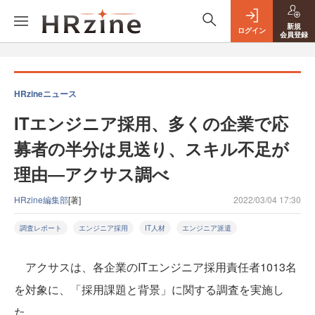
新規
ログイン
会員登録
HRzineニュース
ITエンジニア採用、多くの企業で応
募者の半分は見送り、スキル不足が
理由―アクサス調べ
HRzine編集部
[著]
2022/03/04 17:30
調査レポート
エンジニア採用
IT人材
エンジニア派遣
アクサスは、各企業のITエンジニア採用責任者1013名
を対象に、「採用課題と背景」に関する調査を実施し
た。