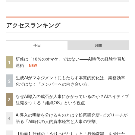
アクセスランキング
今日
月間
研修は「10％のオマケ」ではない——AI時代の経験学習加
1
速術
NEW
生成AIがマネジメントにもたらす本質的変化は、業務効率
2
化ではなく「メンバーへの向き合い方」
なぜAI導入の成否が人事にかかっているのか？AIネイティブ
3
組織をつくる「組織OS」という視点
AI導入の明暗を分けるものとは？松尾研究所×ビズリーチが
4
語る「AI時代の人的資本経営と人事の役割」
【動画】研修の「やりっぱなし」と「行動変容」を分けた