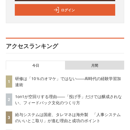
ログイン
アクセスランキング
今日
月間
研修は「10％のオマケ」ではない——AI時代の経験学習加
1
速術
1on1が空回りする理由——「投げ手」だけでは醸成されな
2
い、フィードバック文化のつくり方
給与システムは国産、タレマネは海外製 「人事システム
3
のいいとこ取り」が進む理由と成功のポイント