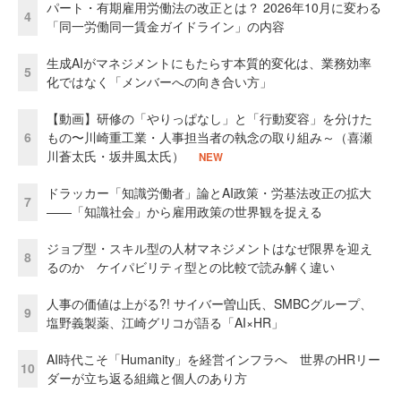
パート・有期雇用労働法の改正とは？ 2026年10月に変わる
4
「同一労働同一賃金ガイドライン」の内容
生成AIがマネジメントにもたらす本質的変化は、業務効率
5
化ではなく「メンバーへの向き合い方」
【動画】研修の「やりっぱなし」と「行動変容」を分けた
6
もの〜川崎重工業・人事担当者の執念の取り組み～（喜瀬
川蒼太氏・坂井風太氏）
NEW
ドラッカー「知識労働者」論とAI政策・労基法改正の拡大
7
——「知識社会」から雇用政策の世界観を捉える
ジョブ型・スキル型の人材マネジメントはなぜ限界を迎え
8
るのか ケイパビリティ型との比較で読み解く違い
人事の価値は上がる?! サイバー曽山氏、SMBCグループ、
9
塩野義製薬、江崎グリコが語る「AI×HR」
AI時代こそ「Humanity」を経営インフラへ 世界のHRリー
10
ダーが立ち返る組織と個人のあり方