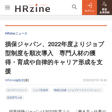
新規
ログイン
会員登録
HRzineニュース
損保ジャパン、2022年度よりジョブ
型制度を順次導入 専門人材の獲
得・育成や自律的キャリア形成を支
援
HRzine編集部
[著]
2022/03/18 16:40
エンゲージメント
ジョブ型雇用
職務記述書（ジョブディスクリプション）
高度専門人材
損害保険ジャパンは2022年度より、「働き方・仕事の