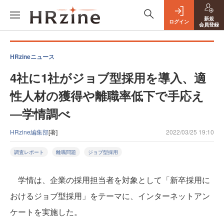
新規
ログイン
会員登録
HRzineニュース
4社に1社がジョブ型採用を導入、適
性人材の獲得や離職率低下で手応え
―学情調べ
HRzine編集部
[著]
2022/03/25 19:10
調査レポート
離職問題
ジョブ型採用
学情は、企業の採用担当者を対象として「新卒採用に
おけるジョブ型採用」をテーマに、インターネットアン
ケートを実施した。