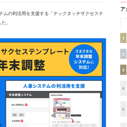
ア
テムの利活用を支援する「テックタッチサクセステ
した。
1
2
3
4
5