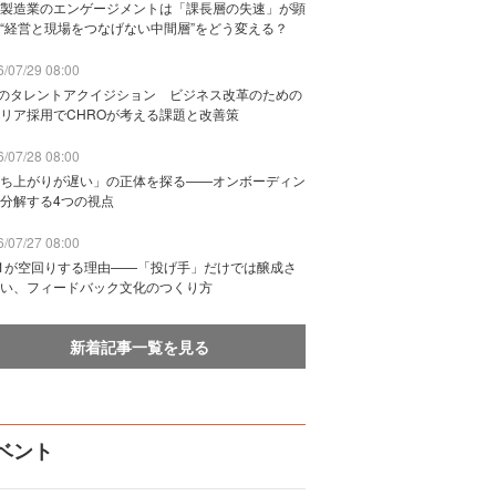
製造業のエンゲージメントは「課長層の失速」が顕
“経営と現場をつなげない中間層”をどう変える？
/07/29 08:00
Bのタレントアクイジション ビジネス改革のための
リア採用でCHROが考える課題と改善策
/07/28 08:00
ち上がりが遅い」の正体を探る——オンボーディン
分解する4つの視点
/07/27 08:00
n1が空回りする理由——「投げ手」だけでは醸成さ
い、フィードバック文化のつくり方
新着記事一覧を見る
ベント