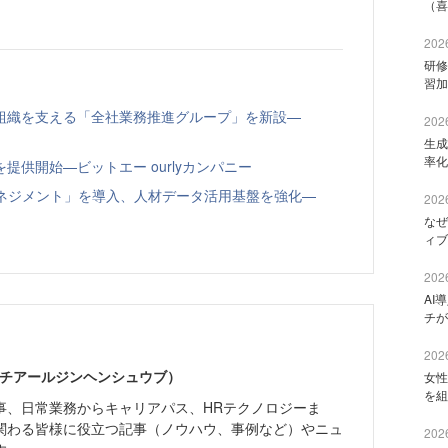
（喜
2026
研修
習加
組織を支える「全社業務推進グループ」を新設—
2026
生成
率化
供開始—ビットエー ourlyカンパニー
トマネジメント」を導入、人材データ活用基盤を強化—
2026
なぜ
ィブ
2026
AI
チが
2026
エイチアールジンヘンシュウブ）
女性
を組
事、日常業務からキャリアパス、HRテクノロジーま
関わる皆様に役立つ記事（ノウハウ、事例など）やニュ
2026