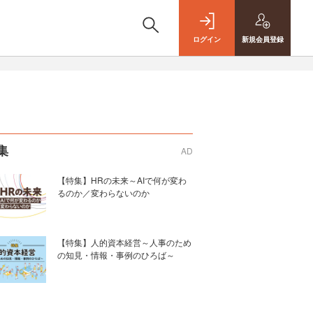
ログイン
新規
会員登録
集
AD
【特集】HRの未来～AIで何が変わ
るのか／変わらないのか
【特集】人的資本経営～人事のため
の知見・情報・事例のひろば～