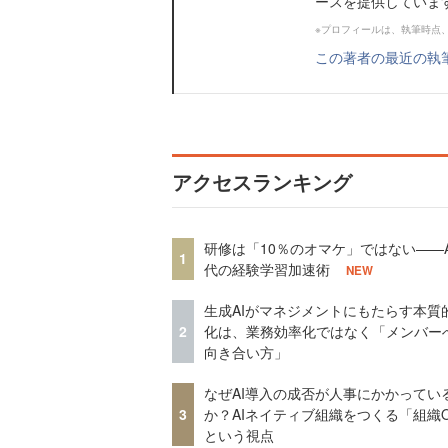
ースを提供していま
※プロフィールは、執筆時点
この著者の最近の執
アクセスランキング
研修は「10％のオマケ」ではない——A
1
代の経験学習加速術
NEW
生成AIがマネジメントにもたらす本質
2
化は、業務効率化ではなく「メンバー
向き合い方」
なぜAI導入の成否が人事にかかってい
3
か？AIネイティブ組織をつくる「組織
という視点