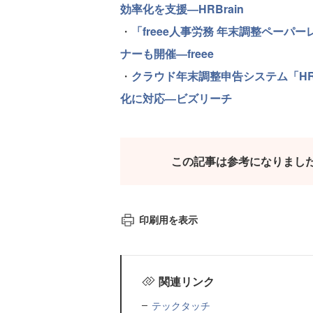
効率化を支援―HRBrain
・
「freee人事労務 年末調整ペーパ
ナーも開催―freee
・
クラウド年末調整申告システム「H
化に対応―ビズリーチ
この記事は参考になりまし
印刷用を表示
関連リンク
テックタッチ