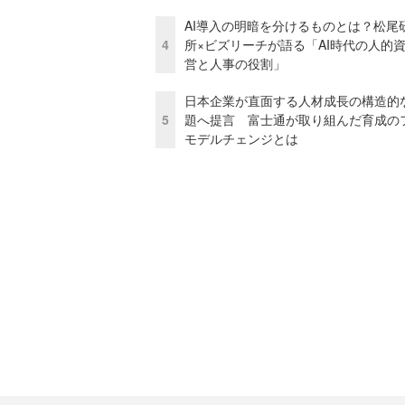
AI導入の明暗を分けるものとは？松尾
4
所×ビズリーチが語る「AI時代の人的
営と人事の役割」
日本企業が直面する人材成長の構造的
5
題へ提言 富士通が取り組んだ育成の
モデルチェンジとは