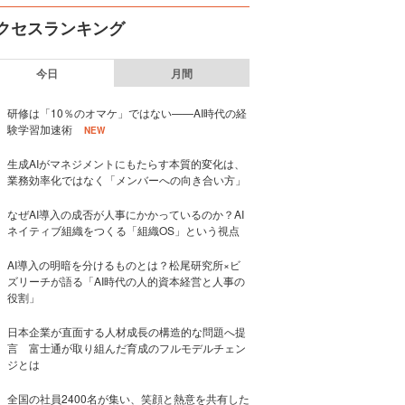
クセスランキング
今日
月間
研修は「10％のオマケ」ではない——AI時代の経
験学習加速術
NEW
生成AIがマネジメントにもたらす本質的変化は、
業務効率化ではなく「メンバーへの向き合い方」
なぜAI導入の成否が人事にかかっているのか？AI
ネイティブ組織をつくる「組織OS」という視点
AI導入の明暗を分けるものとは？松尾研究所×ビ
ズリーチが語る「AI時代の人的資本経営と人事の
役割」
日本企業が直面する人材成長の構造的な問題へ提
言 富士通が取り組んだ育成のフルモデルチェン
ジとは
全国の社員2400名が集い、笑顔と熱意を共有した