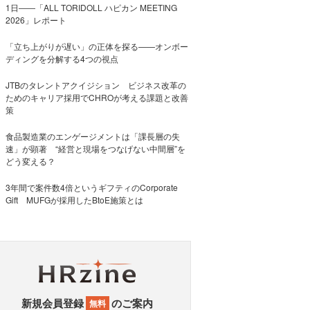
1日――「ALL TORIDOLL ハピカン MEETING
2026」レポート
「立ち上がりが遅い」の正体を探る——オンボー
ディングを分解する4つの視点
JTBのタレントアクイジション ビジネス改革の
ためのキャリア採用でCHROが考える課題と改善
策
食品製造業のエンゲージメントは「課長層の失
速」が顕著 “経営と現場をつなげない中間層”を
どう変える？
3年間で案件数4倍というギフティのCorporate
Gift MUFGが採用したBtoE施策とは
新規会員登録
のご案内
無料