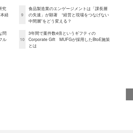
研究
食品製造業のエンゲージメントは「課長層
資本経
9
の失速」が顕著 “経営と現場をつなげない
中間層”をどう変える？
な問
3年間で案件数4倍というギフティの
フル
10
Corporate Gift MUFGが採用したBtoE施策
とは