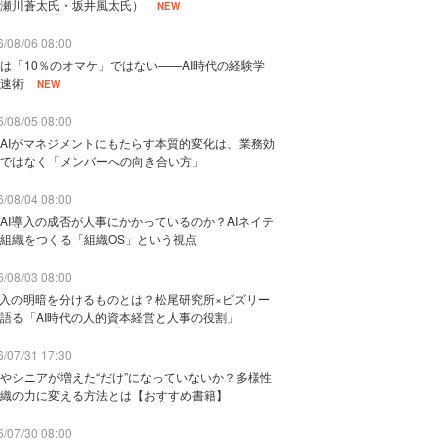
瀬川蒼太氏・坂井風太氏）
NEW
/08/06 08:00
は「10％のオマケ」ではない——AI時代の経験学
速術
NEW
/08/05 08:00
AIがマネジメントにもたらす本質的変化は、業務効
ではなく「メンバーへの向き合い方」
/08/04 08:00
AI導入の成否が人事にかかっているのか？AIネイテ
組織をつくる「組織OS」という視点
/08/03 08:00
導入の明暗を分けるものとは？松尾研究所×ビズリー
語る「AI時代の人的資本経営と人事の役割」
/07/31 17:30
やシニアが増えた“だけ”になっていないか？多様性
織の力に変える方法とは【おすすめ書籍】
/07/30 08:00