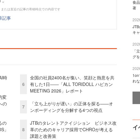
す。
食品
著 
、または直近の記事の寄稿時点での内容です
筆記事
2026
JT
キャ
2026
「立
グを
2026
1o
I時
全国の社員2400名が集い、笑顔と熱意を共
れな
6
有した1日――「ALL TORIDOLL ハピカン
MEETING 2026」レポート
的変
への
「立ち上がりが遅い」の正体を探る——オ
7
ンボーディングを分解する4つの視点
るの
JTBのタレントアクイジション ビジネス改
イ
OS」
8
革のためのキャリア採用でCHROが考える
課題と改善策