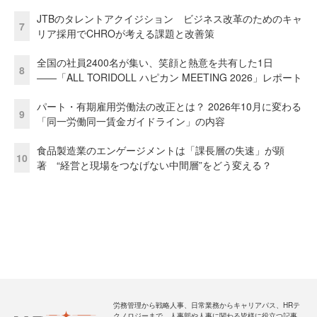
JTBのタレントアクイジション ビジネス改革のためのキャ
7
リア採用でCHROが考える課題と改善策
全国の社員2400名が集い、笑顔と熱意を共有した1日
8
――「ALL TORIDOLL ハピカン MEETING 2026」レポート
パート・有期雇用労働法の改正とは？ 2026年10月に変わる
9
「同一労働同一賃金ガイドライン」の内容
食品製造業のエンゲージメントは「課長層の失速」が顕
10
著 “経営と現場をつなげない中間層”をどう変える？
労務管理から戦略人事、日常業務からキャリアパス、HRテ
クノロジーまで、人事部や人事に関わる皆様に役立つ記事