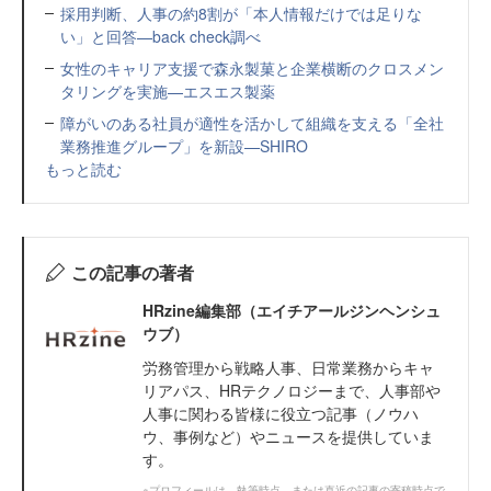
採用判断、人事の約8割が「本人情報だけでは足りな
い」と回答—back check調べ
女性のキャリア支援で森永製菓と企業横断のクロスメン
タリングを実施—エスエス製薬
障がいのある社員が適性を活かして組織を支える「全社
業務推進グループ」を新設—SHIRO
もっと読む
この記事の著者
HRzine編集部（エイチアールジンヘンシュ
ウブ）
労務管理から戦略人事、日常業務からキャ
リアパス、HRテクノロジーまで、人事部や
人事に関わる皆様に役立つ記事（ノウハ
ウ、事例など）やニュースを提供していま
す。
※プロフィールは、執筆時点、または直近の記事の寄稿時点で