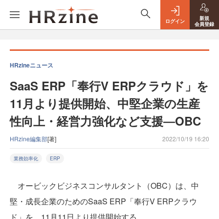
新規
ログイン
会員登録
HRzineニュース
SaaS ERP「奉行V ERPクラウド」を
11月より提供開始、中堅企業の生産
性向上・経営力強化など支援―OBC
HRzine編集部
[著]
2022/10/19 16:20
業務効率化
ERP
オービックビジネスコンサルタント（OBC）は、中
堅・成長企業のためのSaaS ERP「奉行V ERPクラウ
ド」を、11月11日より提供開始する。