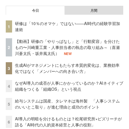
今日
月間
研修は「10％のオマケ」ではない——AI時代の経験学習加
1
速術
【動画】研修の「やりっぱなし」と「行動変容」を分けた
2
もの〜川崎重工業・人事担当者の執念の取り組み～（喜瀬
川蒼太氏・坂井風太氏）
NEW
生成AIがマネジメントにもたらす本質的変化は、業務効率
3
化ではなく「メンバーへの向き合い方」
なぜAI導入の成否が人事にかかっているのか？AIネイティブ
4
組織をつくる「組織OS」という視点
給与システムは国産、タレマネは海外製 「人事システム
5
のいいとこ取り」が進む理由と成功のポイント
AI導入の明暗を分けるものとは？松尾研究所×ビズリーチが
6
語る「AI時代の人的資本経営と人事の役割」