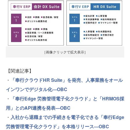
［画像クリックで拡大表示］
【関連記事】
・
「奉行クラウドHR Suite」を発売、人事業務をオール
インワンでデジタル化―OBC
・
「奉行Edge 労務管理電子化クラウド」と「HRMOS採
用」とのAPI連携を発表―OBC
・
入社から退職までの手続きを電子化できる「奉行Edge
労務管理電子化クラウド」を本格リリース―OBC