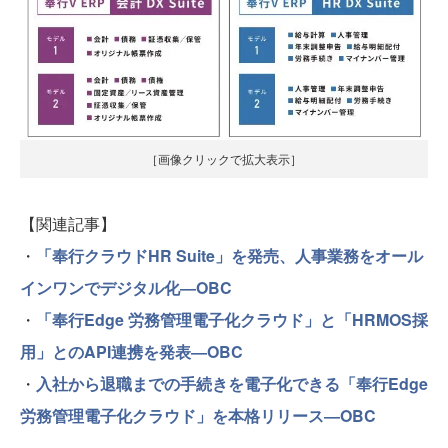
［画像クリックで拡大表示］
【関連記事】
・
「奉行クラウドHR Suite」を発売、人事業務をオール
インワンでデジタル化―OBC
・
「奉行Edge 労務管理電子化クラウド」と「HRMOS採
用」とのAPI連携を発表―OBC
・
入社から退職までの手続きを電子化できる「奉行Edge
労務管理電子化クラウド」を本格リリース―OBC