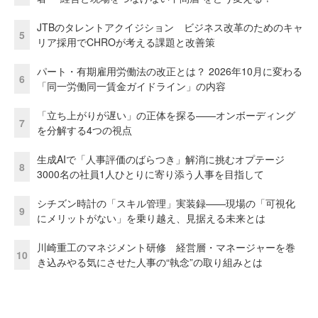
JTBのタレントアクイジション ビジネス改革のためのキャ
5
リア採用でCHROが考える課題と改善策
パート・有期雇用労働法の改正とは？ 2026年10月に変わる
6
「同一労働同一賃金ガイドライン」の内容
「立ち上がりが遅い」の正体を探る——オンボーディング
7
を分解する4つの視点
生成AIで「人事評価のばらつき」解消に挑むオプテージ
8
3000名の社員1人ひとりに寄り添う人事を目指して
シチズン時計の「スキル管理」実装録——現場の「可視化
9
にメリットがない」を乗り越え、見据える未来とは
川崎重工のマネジメント研修 経営層・マネージャーを巻
10
き込みやる気にさせた人事の“執念”の取り組みとは