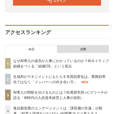
ログイン
アクセスランキング
今日
月間
なぜAI導入の成否が人事にかかっているのか？AIネイティブ
1
組織をつくる「組織OS」という視点
生成AIがマネジメントにもたらす本質的変化は、業務効率
2
化ではなく「メンバーへの向き合い方」
NEW
AI導入の明暗を分けるものとは？松尾研究所×ビズリーチが
3
語る「AI時代の人的資本経営と人事の役割」
食品製造業のエンゲージメントは「課長層の失速」が顕
4
著 “経営と現場をつなげない中間層”をどう変える？