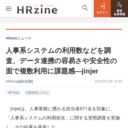
新規
ログイン
会員登録
HRzineニュース
人事系システムの利用数などを調
査、データ連携の容易さや安全性の
面で複数利用に課題感—jinjer
HRzine編集部
[著]
2023/07/28 18:45
HR Tech
労務管理システム
jinjerは、人事業務に携わる担当者571名を対象に、
「人事系システムの利用状況」に関する実態調査を実施
し、その結果を発表した。