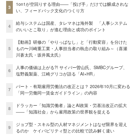
1on1が空回りする理由——「投げ手」だけでは醸成されな
3
い、フィードバック文化のつくり方
給与システムは国産、タレマネは海外製 「人事システム
4
のいいとこ取り」が進む理由と成功のポイント
【動画】研修の「やりっぱなし」と「行動変容」を分けた
5
もの〜川崎重工業・人事担当者の執念の取り組み～（喜瀬
川蒼太氏・坂井風太氏）
人事の価値は上がる?! サイバー曽山氏、SMBCグループ、
6
塩野義製薬、江崎グリコが語る「AI×HR」
パート・有期雇用労働法の改正とは？ 2026年10月に変わる
7
「同一労働同一賃金ガイドライン」の内容
ドラッカー「知識労働者」論とAI政策・労基法改正の拡大
8
——「知識社会」から雇用政策の世界観を捉える
ジョブ型・スキル型の人材マネジメントはなぜ限界を迎え
9
るのか ケイパビリティ型との比較で読み解く違い