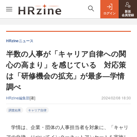
新規
ログイン
会員登録
HRzineニュース
半数の人事が「キャリア自律への関
心の高まり」を感じている 対応策
は「研修機会の拡充」が最多—学情
調べ
HRzine編集部
[著]
2024/02/08 18:30
調査結果
キャリア自律
学情は、企業・団体の人事担当者を対象に、「キャリ
アの自律」についてインターネットアンケートを実施し