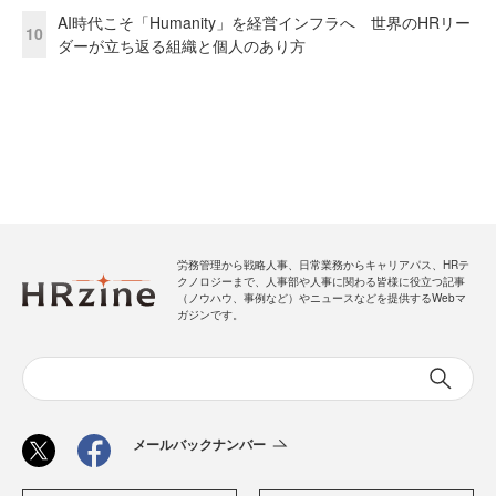
AI時代こそ「Humanity」を経営インフラへ 世界のHRリー
10
ダーが立ち返る組織と個人のあり方
労務管理から戦略人事、日常業務からキャリアパス、HRテ
クノロジーまで、人事部や人事に関わる皆様に役立つ記事
（ノウハウ、事例など）やニュースなどを提供するWebマ
ガジンです。
メールバックナンバー