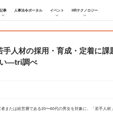
記事
人事法令ポータル
イベント
HRテクノロジー
若手人材の採用・育成・定着に課
—tri調べ
経営者または経営層である20〜60代の男女を対象に、「若手人