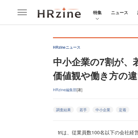
特集
ニュース
HRzineニュース
中小企業の7割が、
価値観や働き方の違い
HRzine編集部
[著]
調査結果
若手
中小企業
定着
triは、従業員数100名以下の会社