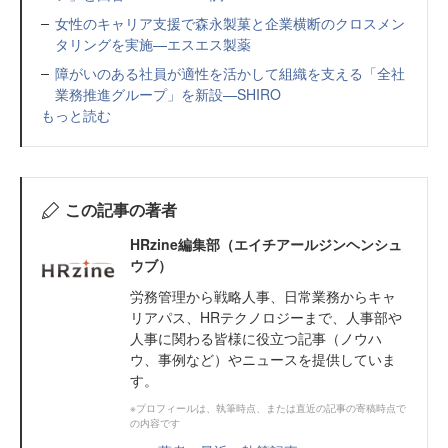
女性のキャリア支援で森永製菓と企業横断のクロスメン
タリングを実施—エスエス製薬
障がいのある社員が適性を活かして組織を支える「全社
業務推進グループ」を新設—SHIRO
もっと読む
この記事の著者
HRzine編集部（エイチアールジンヘンシュ
ウブ）
労務管理から戦略人事、日常業務からキャ
リアパス、HRテクノロジーまで、人事部や
人事に関わる皆様に役立つ記事（ノウハ
ウ、事例など）やニュースを提供していま
す。
※プロフィールは、執筆時点、または直近の記事の寄稿時点で
の内容です