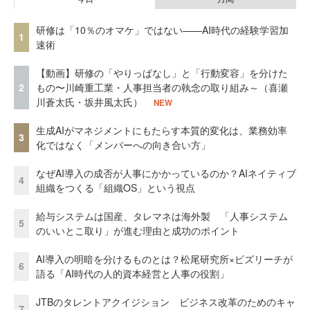
研修は「10％のオマケ」ではない——AI時代の経験学習加
1
速術
【動画】研修の「やりっぱなし」と「行動変容」を分けた
2
もの〜川崎重工業・人事担当者の執念の取り組み～（喜瀬
川蒼太氏・坂井風太氏）
NEW
生成AIがマネジメントにもたらす本質的変化は、業務効率
3
化ではなく「メンバーへの向き合い方」
なぜAI導入の成否が人事にかかっているのか？AIネイティブ
4
組織をつくる「組織OS」という視点
給与システムは国産、タレマネは海外製 「人事システム
5
のいいとこ取り」が進む理由と成功のポイント
AI導入の明暗を分けるものとは？松尾研究所×ビズリーチが
6
語る「AI時代の人的資本経営と人事の役割」
JTBのタレントアクイジション ビジネス改革のためのキャ
7