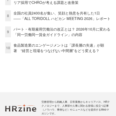
リア採用でCHROが考える課題と改善策
全国の社員2400名が集い、笑顔と熱意を共有した1日
8
――「ALL TORIDOLL ハピカン MEETING 2026」レポート
パート・有期雇用労働法の改正とは？ 2026年10月に変わる
9
「同一労働同一賃金ガイドライン」の内容
食品製造業のエンゲージメントは「課長層の失速」が顕
10
著 “経営と現場をつなげない中間層”をどう変える？
労務管理から戦略人事、日常業務からキャリアパス、HRテ
クノロジーまで、人事部や人事に関わる皆様に役立つ記事
（ノウハウ、事例など）やニュースなどを提供するWebマ
ガジンです。