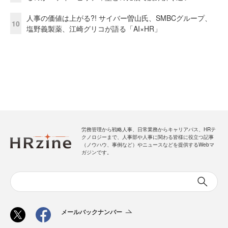
人事の価値は上がる?! サイバー曽山氏、SMBCグループ、
10
塩野義製薬、江崎グリコが語る「AI×HR」
労務管理から戦略人事、日常業務からキャリアパス、HRテ
クノロジーまで、人事部や人事に関わる皆様に役立つ記事
（ノウハウ、事例など）やニュースなどを提供するWebマ
ガジンです。
メールバックナンバー