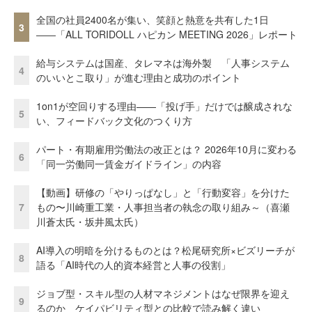
全国の社員2400名が集い、笑顔と熱意を共有した1日
3
――「ALL TORIDOLL ハピカン MEETING 2026」レポート
給与システムは国産、タレマネは海外製 「人事システム
4
のいいとこ取り」が進む理由と成功のポイント
1on1が空回りする理由——「投げ手」だけでは醸成されな
5
い、フィードバック文化のつくり方
パート・有期雇用労働法の改正とは？ 2026年10月に変わる
6
「同一労働同一賃金ガイドライン」の内容
【動画】研修の「やりっぱなし」と「行動変容」を分けた
7
もの〜川崎重工業・人事担当者の執念の取り組み～（喜瀬
川蒼太氏・坂井風太氏）
AI導入の明暗を分けるものとは？松尾研究所×ビズリーチが
8
語る「AI時代の人的資本経営と人事の役割」
ジョブ型・スキル型の人材マネジメントはなぜ限界を迎え
9
るのか ケイパビリティ型との比較で読み解く違い