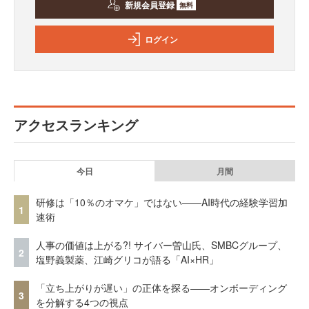
新規会員登録
無料
ログイン
アクセスランキング
今日
月間
研修は「10％のオマケ」ではない——AI時代の経験学習加
1
速術
人事の価値は上がる?! サイバー曽山氏、SMBCグループ、
2
塩野義製薬、江崎グリコが語る「AI×HR」
「立ち上がりが遅い」の正体を探る——オンボーディング
3
を分解する4つの視点