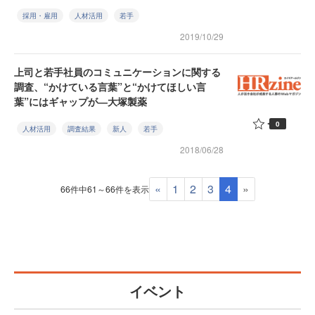
採用・雇用
人材活用
若手
2019/10/29
上司と若手社員のコミュニケーションに関する
調査、“かけている言葉”と“かけてほしい言
葉”にはギャップが―大塚製薬
0
人材活用
調査結果
新人
若手
2018/06/28
«
1
2
3
4
»
66件中61～66件を表示
イベント