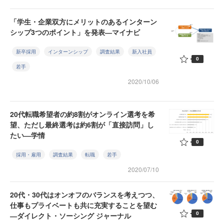
「学生・企業双方にメリットのあるインターン
シップ3つのポイント」を発表―マイナビ
新卒採用
インターンシップ
調査結果
新入社員
0
若手
2020/10/06
20代転職希望者の約8割がオンライン選考を希
望、ただし最終選考は約6割が「直接訪問」し
たい―学情
0
採用・雇用
調査結果
転職
若手
2020/07/10
20代・30代はオンオフのバランスを考えつつ、
仕事もプライベートも共に充実することを望む
0
―ダイレクト・ソーシング ジャーナル