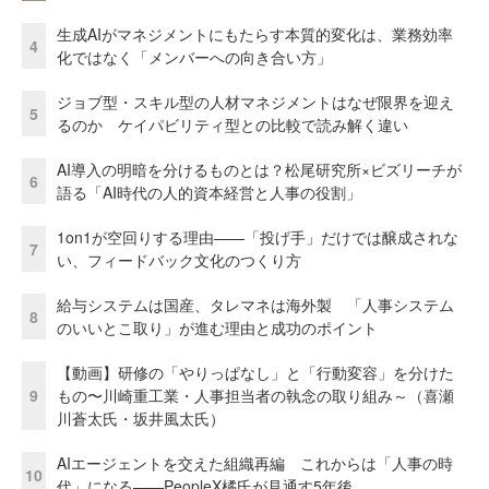
生成AIがマネジメントにもたらす本質的変化は、業務効率
4
化ではなく「メンバーへの向き合い方」
ジョブ型・スキル型の人材マネジメントはなぜ限界を迎え
5
るのか ケイパビリティ型との比較で読み解く違い
AI導入の明暗を分けるものとは？松尾研究所×ビズリーチが
6
語る「AI時代の人的資本経営と人事の役割」
1on1が空回りする理由——「投げ手」だけでは醸成されな
7
い、フィードバック文化のつくり方
給与システムは国産、タレマネは海外製 「人事システム
8
のいいとこ取り」が進む理由と成功のポイント
【動画】研修の「やりっぱなし」と「行動変容」を分けた
9
もの〜川崎重工業・人事担当者の執念の取り組み～（喜瀬
川蒼太氏・坂井風太氏）
AIエージェントを交えた組織再編 これからは「人事の時
10
代」になる——PeopleX橘氏が見通す5年後