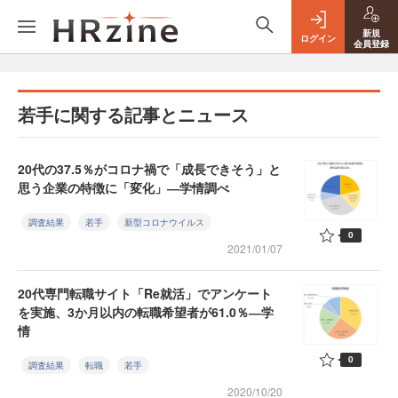
新規
ログイン
会員登録
若手に関する記事とニュース
20代の37.5％がコロナ禍で「成長できそう」と
思う企業の特徴に「変化」―学情調べ
調査結果
若手
新型コロナウイルス
0
2021/01/07
20代専門転職サイト「Re就活」でアンケート
を実施、3か月以内の転職希望者が61.0％―学
情
0
調査結果
転職
若手
2020/10/20