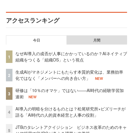
アクセスランキング
今日
月間
なぜAI導入の成否が人事にかかっているのか？AIネイティブ
1
組織をつくる「組織OS」という視点
生成AIがマネジメントにもたらす本質的変化は、業務効率
2
化ではなく「メンバーへの向き合い方」
NEW
研修は「10％のオマケ」ではない——AI時代の経験学習加
3
速術
NEW
AI導入の明暗を分けるものとは？松尾研究所×ビズリーチが
4
語る「AI時代の人的資本経営と人事の役割」
JTBのタレントアクイジション ビジネス改革のためのキャ
5