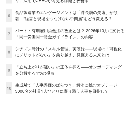
リア採用でCHROが考える課題と改善策
食品製造業のエンゲージメントは「課長層の失速」が顕
6
著 “経営と現場をつなげない中間層”をどう変える？
パート・有期雇用労働法の改正とは？ 2026年10月に変わる
7
「同一労働同一賃金ガイドライン」の内容
シチズン時計の「スキル管理」実装録——現場の「可視化
8
にメリットがない」を乗り越え、見据える未来とは
「立ち上がりが遅い」の正体を探る——オンボーディング
9
を分解する4つの視点
生成AIで「人事評価のばらつき」解消に挑むオプテージ
10
3000名の社員1人ひとりに寄り添う人事を目指して