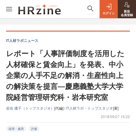
新規
ログイン
会員登録
IT人材ラボニュース
レポート「人事評価制度を活用した
人材確保と賃金向上」を発表、中小
企業の人手不足の解消・生産性向上
の解決策を提言―慶應義塾大学大学
院経営管理研究科・岩本研究室
岩佐 優子（トップスタジオ）
[代編] /
IT人材ラボ・トップスタジオ
[著]
2018/09/27 16:22
採用・雇用
評価