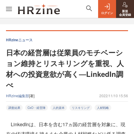
新規
ログイン
会員登録
HRzineニュース
日本の経営層は従業員のモチベーシ
ョン維持とリスキリングを重視、人
材への投資意欲が高く―LinkedIn調
べ
HRzine編集部
[著]
2022/11/10 15:56
調査結果
CxO・経営陣
人的資本
リスキリング
人材戦略
LinkedInは、日本を含む17ヵ国の経営層を対象に、現
在の経済環境を踏まえた企業の人材戦略などに係る調査