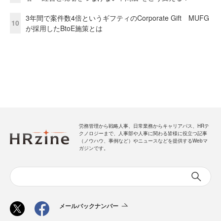
3年間で案件数4倍というギフティのCorporate Gift MUFG
10
が採用したBtoE施策とは
労務管理から戦略人事、日常業務からキャリアパス、HRテ
クノロジーまで、人事部や人事に関わる皆様に役立つ記事
（ノウハウ、事例など）やニュースなどを提供するWebマ
ガジンです。
メールバックナンバー