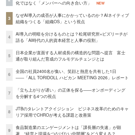
化ではなく「メンバーへの向き合い方」
NEW
なぜAI導入の成否が人事にかかっているのか？AIネイティブ
3
組織をつくる「組織OS」という視点
AI導入の明暗を分けるものとは？松尾研究所×ビズリーチが
4
語る「AI時代の人的資本経営と人事の役割」
日本企業が直面する人材成長の構造的な問題へ提言 富士
5
通が取り組んだ育成のフルモデルチェンジとは
全国の社員2400名が集い、笑顔と熱意を共有した1日
6
――「ALL TORIDOLL ハピカン MEETING 2026」レポート
「立ち上がりが遅い」の正体を探る——オンボーディング
7
を分解する4つの視点
JTBのタレントアクイジション ビジネス改革のためのキャ
8
リア採用でCHROが考える課題と改善策
食品製造業のエンゲージメントは「課長層の失速」が顕
9
著 “経営と現場をつなげない中間層”をどう変える？