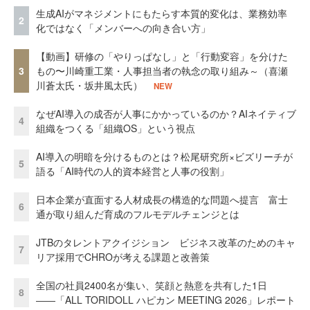
生成AIがマネジメントにもたらす本質的変化は、業務効率
2
化ではなく「メンバーへの向き合い方」
【動画】研修の「やりっぱなし」と「行動変容」を分けた
3
もの〜川崎重工業・人事担当者の執念の取り組み～（喜瀬
川蒼太氏・坂井風太氏）
NEW
なぜAI導入の成否が人事にかかっているのか？AIネイティブ
4
組織をつくる「組織OS」という視点
AI導入の明暗を分けるものとは？松尾研究所×ビズリーチが
5
語る「AI時代の人的資本経営と人事の役割」
日本企業が直面する人材成長の構造的な問題へ提言 富士
6
通が取り組んだ育成のフルモデルチェンジとは
JTBのタレントアクイジション ビジネス改革のためのキャ
7
リア採用でCHROが考える課題と改善策
全国の社員2400名が集い、笑顔と熱意を共有した1日
8
――「ALL TORIDOLL ハピカン MEETING 2026」レポート