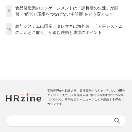
食品製造業のエンゲージメントは「課長層の失速」が顕
9
著 “経営と現場をつなげない中間層”をどう変える？
給与システムは国産、タレマネは海外製 「人事システム
10
のいいとこ取り」が進む理由と成功のポイント
労務管理から戦略人事、日常業務からキャリアパス、HRテ
クノロジーまで、人事部や人事に関わる皆様に役立つ記事
（ノウハウ、事例など）やニュースなどを提供するWebマ
ガジンです。