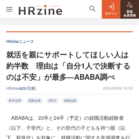
新規
ログイン
会員登録
HRzineニュース
就活を親にサポートしてほしい人は
約半数 理由は「自分1人で決断する
のは不安」が最多—ABABA調べ
HRzine編集部
[著]
2024/09/02 16:30
新卒採用
調査結果
Z世代
就職活動
ABABAは、23卒と24卒（予定）の就職活動経験者
（以下、子世代）と、その世代の子どもを持つ親（以
下、親世代）を対象に、就職活動に関する意識調査を行