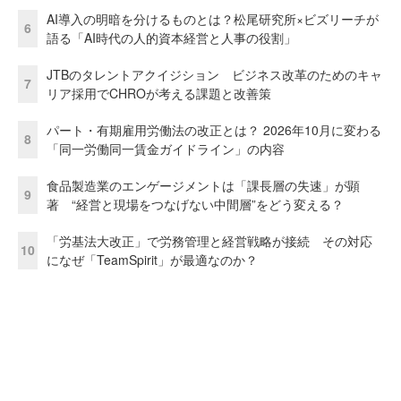
AI導入の明暗を分けるものとは？松尾研究所×ビズリーチが
6
語る「AI時代の人的資本経営と人事の役割」
JTBのタレントアクイジション ビジネス改革のためのキャ
7
リア採用でCHROが考える課題と改善策
パート・有期雇用労働法の改正とは？ 2026年10月に変わる
8
「同一労働同一賃金ガイドライン」の内容
食品製造業のエンゲージメントは「課長層の失速」が顕
9
著 “経営と現場をつなげない中間層”をどう変える？
「労基法大改正」で労務管理と経営戦略が接続 その対応
10
になぜ「TeamSpirit」が最適なのか？