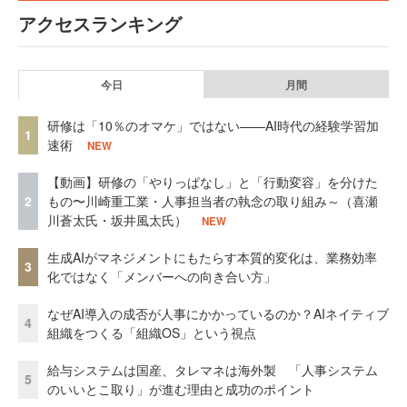
アクセスランキング
今日
月間
研修は「10％のオマケ」ではない——AI時代の経験学習加
1
速術
NEW
【動画】研修の「やりっぱなし」と「行動変容」を分けた
2
もの〜川崎重工業・人事担当者の執念の取り組み～（喜瀬
川蒼太氏・坂井風太氏）
NEW
生成AIがマネジメントにもたらす本質的変化は、業務効率
3
化ではなく「メンバーへの向き合い方」
なぜAI導入の成否が人事にかかっているのか？AIネイティブ
4
組織をつくる「組織OS」という視点
給与システムは国産、タレマネは海外製 「人事システム
5
のいいとこ取り」が進む理由と成功のポイント