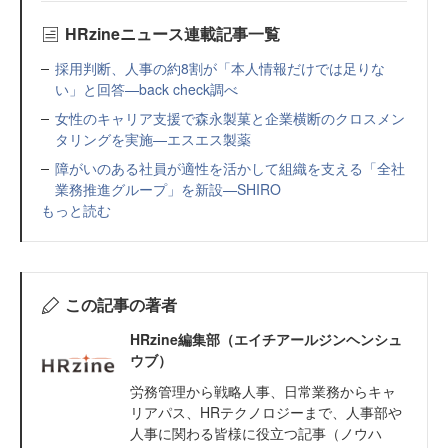
HRzineニュース連載記事一覧
採用判断、人事の約8割が「本人情報だけでは足りな
い」と回答—back check調べ
女性のキャリア支援で森永製菓と企業横断のクロスメン
タリングを実施—エスエス製薬
障がいのある社員が適性を活かして組織を支える「全社
業務推進グループ」を新設—SHIRO
もっと読む
この記事の著者
HRzine編集部（エイチアールジンヘンシュ
ウブ）
労務管理から戦略人事、日常業務からキャ
リアパス、HRテクノロジーまで、人事部や
人事に関わる皆様に役立つ記事（ノウハ