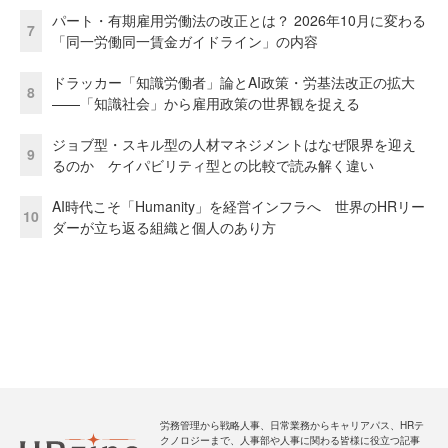
パート・有期雇用労働法の改正とは？ 2026年10月に変わる
7
「同一労働同一賃金ガイドライン」の内容
ドラッカー「知識労働者」論とAI政策・労基法改正の拡大
8
——「知識社会」から雇用政策の世界観を捉える
ジョブ型・スキル型の人材マネジメントはなぜ限界を迎え
9
るのか ケイパビリティ型との比較で読み解く違い
AI時代こそ「Humanity」を経営インフラへ 世界のHRリー
10
ダーが立ち返る組織と個人のあり方
労務管理から戦略人事、日常業務からキャリアパス、HRテ
クノロジーまで、人事部や人事に関わる皆様に役立つ記事