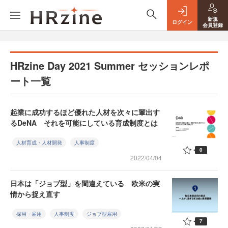
新規
ログイン
会員登録
HRzine Day 2021 Summer セッションレポ
ート一覧
起業に成功するほど優れた人材を次々に輩出す
るDeNA それを可能にしている育成制度とは
人材育成・人材開発
人事制度
0
2022/04/04
日本は「ジョブ型」を間違えている 欧米の実
情から捉え直す
採用・雇用
人事制度
ジョブ型雇用
7