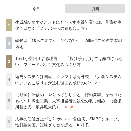
今日
月間
生成AIがマネジメントにもたらす本質的変化は、業務効率
1
化ではなく「メンバーへの向き合い方」
研修は「10％のオマケ」ではない——AI時代の経験学習加
2
速術
1on1が空回りする理由——「投げ手」だけでは醸成されな
3
い、フィードバック文化のつくり方
給与システムは国産、タレマネは海外製 「人事システム
4
のいいとこ取り」が進む理由と成功のポイント
【動画】研修の「やりっぱなし」と「行動変容」を分けた
5
もの〜川崎重工業・人事担当者の執念の取り組み～（喜瀬
川蒼太氏・坂井風太氏）
NEW
人事の価値は上がる?! サイバー曽山氏、SMBCグループ、
6
塩野義製薬、江崎グリコが語る「AI×HR」