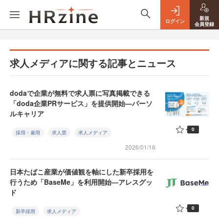
新規
ログイン
会員登録
求人メディアに関する記事とニュース
dodaで企業が無料で求人票に写真掲載できる
「doda企業PRサービス」を提供開始—パーソ
ルキャリア
0
採用・雇用
求人票
求人メディア
2026/01/16
日本たばこ産業が価値観を軸にした新卒採用を
行うため「BaseMe」を利用開始—アレスグッ
ド
0
新卒採用
求人メディア