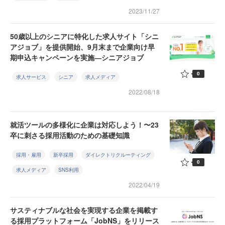
2023/11/27
50歳以上のシニアに特化した求人サイト「シニ
アジョブ」を提供開始、9月末まで企業向け早
期申込キャンペーンを実施―シニアジョブ
0
求人サービス
シニア
求人メディア
2022/08/18
就活ツールの多様化に企業は対応しよう！〜23
卒に刺さる採用活動のための基礎知識
採用・雇用
新卒採用
ダイレクトリクルーティング
0
求人メディア
SNS利用
2022/04/19
サスティナブルな社会を実現する企業を掲載す
る採用プラットフォーム「JobNS」をリリース