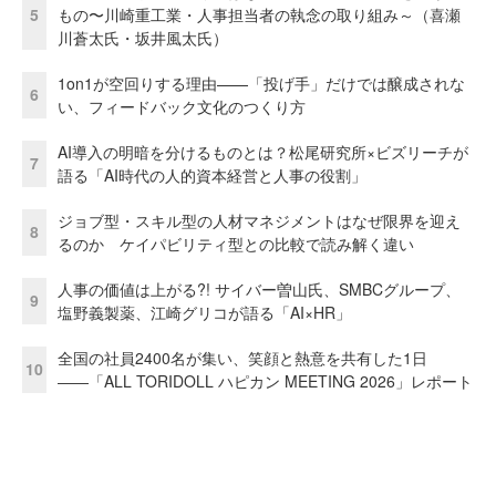
5
もの〜川崎重工業・人事担当者の執念の取り組み～（喜瀬
川蒼太氏・坂井風太氏）
1on1が空回りする理由——「投げ手」だけでは醸成されな
6
い、フィードバック文化のつくり方
AI導入の明暗を分けるものとは？松尾研究所×ビズリーチが
7
語る「AI時代の人的資本経営と人事の役割」
ジョブ型・スキル型の人材マネジメントはなぜ限界を迎え
8
るのか ケイパビリティ型との比較で読み解く違い
人事の価値は上がる?! サイバー曽山氏、SMBCグループ、
9
塩野義製薬、江崎グリコが語る「AI×HR」
全国の社員2400名が集い、笑顔と熱意を共有した1日
10
――「ALL TORIDOLL ハピカン MEETING 2026」レポート