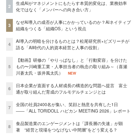
生成AIがマネジメントにもたらす本質的変化は、業務効率
2
化ではなく「メンバーへの向き合い方」
なぜAI導入の成否が人事にかかっているのか？AIネイティブ
3
組織をつくる「組織OS」という視点
AI導入の明暗を分けるものとは？松尾研究所×ビズリーチが
4
語る「AI時代の人的資本経営と人事の役割」
【動画】研修の「やりっぱなし」と「行動変容」を分けた
5
もの〜川崎重工業・人事担当者の執念の取り組み～（喜瀬
川蒼太氏・坂井風太氏）
NEW
日本企業が直面する人材成長の構造的な問題へ提言 富士
6
通が取り組んだ育成のフルモデルチェンジとは
全国の社員2400名が集い、笑顔と熱意を共有した1日
7
――「ALL TORIDOLL ハピカン MEETING 2026」レポート
食品製造業のエンゲージメントは「課長層の失速」が顕
8
著 “経営と現場をつなげない中間層”をどう変える？