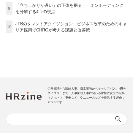
「立ち上がりが遅い」の正体を探る——オンボーディング
9
を分解する4つの視点
JTBのタレントアクイジション ビジネス改革のためのキャ
10
リア採用でCHROが考える課題と改善策
労務管理から戦略人事、日常業務からキャリアパス、HRテ
クノロジーまで、人事部や人事に関わる皆様に役立つ記事
（ノウハウ、事例など）やニュースなどを提供するWebマ
ガジンです。