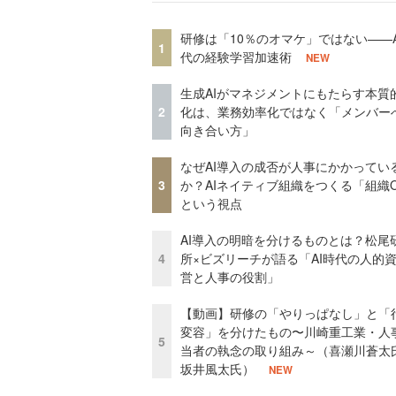
研修は「10％のオマケ」ではない——A
1
代の経験学習加速術
NEW
生成AIがマネジメントにもたらす本質
2
化は、業務効率化ではなく「メンバー
向き合い方」
なぜAI導入の成否が人事にかかってい
3
か？AIネイティブ組織をつくる「組織
という視点
AI導入の明暗を分けるものとは？松尾
4
所×ビズリーチが語る「AI時代の人的
営と人事の役割」
【動画】研修の「やりっぱなし」と「
変容」を分けたもの〜川崎重工業・人
5
当者の執念の取り組み～（喜瀬川蒼太
坂井風太氏）
NEW