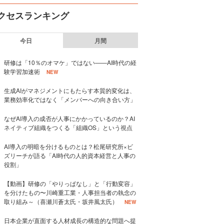
クセスランキング
今日
月間
研修は「10％のオマケ」ではない——AI時代の経
験学習加速術
NEW
生成AIがマネジメントにもたらす本質的変化は、
業務効率化ではなく「メンバーへの向き合い方」
なぜAI導入の成否が人事にかかっているのか？AI
ネイティブ組織をつくる「組織OS」という視点
AI導入の明暗を分けるものとは？松尾研究所×ビ
ズリーチが語る「AI時代の人的資本経営と人事の
役割」
【動画】研修の「やりっぱなし」と「行動変容」
を分けたもの〜川崎重工業・人事担当者の執念の
取り組み～（喜瀬川蒼太氏・坂井風太氏）
NEW
日本企業が直面する人材成長の構造的な問題へ提