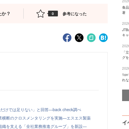
2026
食品
著 
たか？
参考になった
0
2026
JT
キャ
2026
「立
グを
2026
1o
れな
けでは足りない」と回答—back check調べ
業横断のクロスメンタリングを実施—エスエス製薬
イ
組織を支える「全社業務推進グループ」を新設—