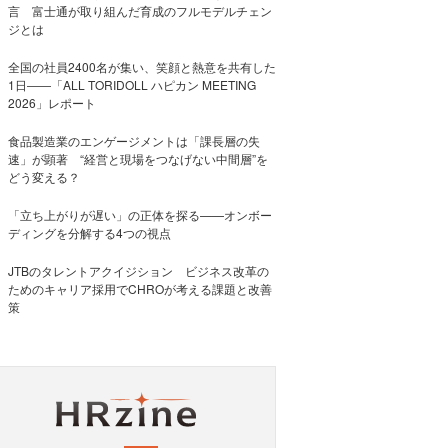
言 富士通が取り組んだ育成のフルモデルチェン
ジとは
全国の社員2400名が集い、笑顔と熱意を共有した
1日――「ALL TORIDOLL ハピカン MEETING
2026」レポート
食品製造業のエンゲージメントは「課長層の失
速」が顕著 “経営と現場をつなげない中間層”を
どう変える？
「立ち上がりが遅い」の正体を探る——オンボー
ディングを分解する4つの視点
JTBのタレントアクイジション ビジネス改革の
ためのキャリア採用でCHROが考える課題と改善
策