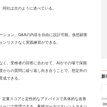
、同社は次のように述べている。
ーション、Q&Aの内容を自由に設計可能。仮想顧客
ョンリスクなく実践練習ができる。
なく、受検者の回答に合わせて、AIがその場で深掘
度からの質問に繰り返し向き合うことで、想定外の
新
育成できる。
能。定量スコアと定性的なアドバイスで具体的な改善
2026
【動
ページで管理できる。蓄積データはタレントマネジ