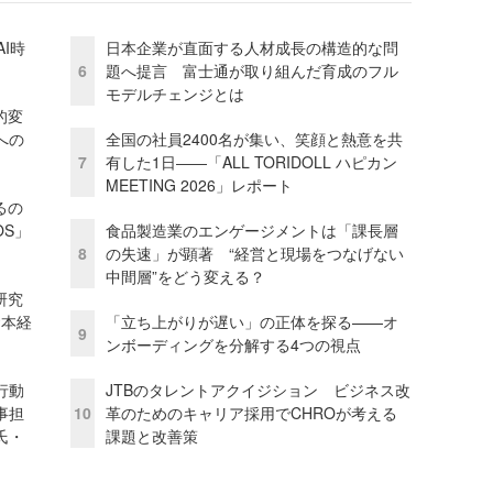
I時
日本企業が直面する人材成長の構造的な問
6
題へ提言 富士通が取り組んだ育成のフル
モデルチェンジとは
的変
への
全国の社員2400名が集い、笑顔と熱意を共
7
有した1日――「ALL TORIDOLL ハピカン
MEETING 2026」レポート
るの
OS」
食品製造業のエンゲージメントは「課長層
8
の失速」が顕著 “経営と現場をつなげない
中間層”をどう変える？
研究
資本経
「立ち上がりが遅い」の正体を探る——オ
9
ンボーディングを分解する4つの視点
行動
JTBのタレントアクイジション ビジネス改
事担
10
革のためのキャリア採用でCHROが考える
氏・
課題と改善策