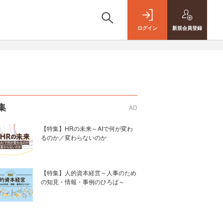
ログイン
新規
会員登録
集
AD
【特集】HRの未来～AIで何が変わ
るのか／変わらないのか
【特集】人的資本経営～人事のため
の知見・情報・事例のひろば～