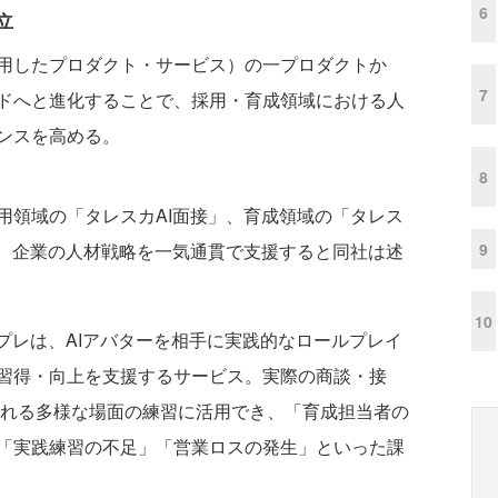
6
立
AIを活用したプロダクト・サービス）の一プロダクトか
7
ドへと進化することで、採用・育成領域における人
ンスを高める。
8
領域の「タレスカAI面接」、育成領域の「タレス
9
て、企業の人材戦略を一気通貫で支援すると同社は述
10
プレは、AIアバターを相手に実践的なロールプレイ
習得・向上を支援するサービス。実際の商談・接
られる多様な場面の練習に活用でき、「育成担当者の
「実践練習の不足」「営業ロスの発生」といった課