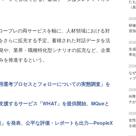
たも
（喜
2026
研修
Iロープレの両サービスを軸に、人材領域における対
習加
ンをさらに拡充する予定。蓄積された対話データを活
2026
生成
発や、業界・職種特化型シナリオの拡充など、企業
率化
みを推進するという。
2026
なぜ
ィブ
卒採用選考プロセスとフォローについての実態調査」を
2026
AI
チが
支援するサービス「WHAT」を提供開始、MQueと
2026
女性
I面談」を発表、公平な評価・レポートも出力—PeopleX
を組