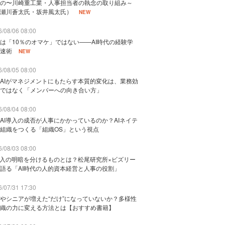
の〜川崎重工業・人事担当者の執念の取り組み～
瀬川蒼太氏・坂井風太氏）
NEW
/08/06 08:00
は「10％のオマケ」ではない——AI時代の経験学
速術
NEW
/08/05 08:00
AIがマネジメントにもたらす本質的変化は、業務効
ではなく「メンバーへの向き合い方」
/08/04 08:00
AI導入の成否が人事にかかっているのか？AIネイテ
組織をつくる「組織OS」という視点
/08/03 08:00
導入の明暗を分けるものとは？松尾研究所×ビズリー
語る「AI時代の人的資本経営と人事の役割」
/07/31 17:30
やシニアが増えた“だけ”になっていないか？多様性
織の力に変える方法とは【おすすめ書籍】