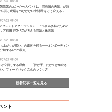
/07/30 08:00
製造業のエンゲージメントは「課長層の失速」が顕
“経営と現場をつなげない中間層”をどう変える？
/07/29 08:00
Bのタレントアクイジション ビジネス改革のための
リア採用でCHROが考える課題と改善策
/07/28 08:00
ち上がりが遅い」の正体を探る——オンボーディン
分解する4つの視点
/07/27 08:00
n1が空回りする理由——「投げ手」だけでは醸成さ
い、フィードバック文化のつくり方
新着記事一覧を見る
ベント