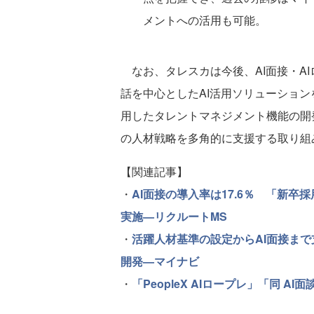
メントへの活用も可能。
なお、タレスカは今後、AI面接・A
話を中心としたAI活用ソリューショ
用したタレントマネジメント機能の開
の人材戦略を多角的に支援する取り組
【関連記事】
・
AI面接の導入率は17.6％ 「新
実施—リクルートMS
・
活躍人材基準の設定からAI面接まで
開発—マイナビ
・
「PeopleX AIロープレ」「同 A