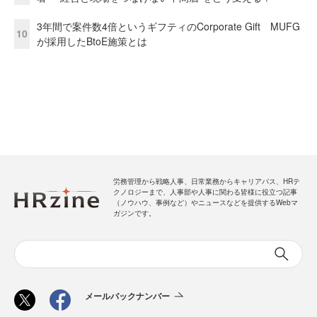
3年間で案件数4倍というギフティのCorporate Gift MUFG
10
が採用したBtoE施策とは
労務管理から戦略人事、日常業務からキャリアパス、HRテ
クノロジーまで、人事部や人事に関わる皆様に役立つ記事
（ノウハウ、事例など）やニュースなどを提供するWebマ
ガジンです。
メールバックナンバー