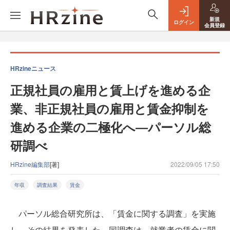
新規
ログイン
会員登録
HRzineニュース
正規社員の雇用と賃上げを進める企
業、非正規社員の雇用と賃金抑制を
進める企業の二極化へ―パーソル総
研調べ
HRzine編集部
[著]
2022/09/05 17:50
年収
調査結果
賃金
パーソル総合研究所は、「賃金に関する調査」を実施
し、その結果を発表した。同調査は、就業者の賃金に関