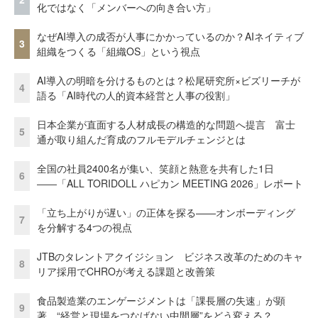
化ではなく「メンバーへの向き合い方」
なぜAI導入の成否が人事にかかっているのか？AIネイティブ
3
組織をつくる「組織OS」という視点
AI導入の明暗を分けるものとは？松尾研究所×ビズリーチが
4
語る「AI時代の人的資本経営と人事の役割」
日本企業が直面する人材成長の構造的な問題へ提言 富士
5
通が取り組んだ育成のフルモデルチェンジとは
全国の社員2400名が集い、笑顔と熱意を共有した1日
6
――「ALL TORIDOLL ハピカン MEETING 2026」レポート
「立ち上がりが遅い」の正体を探る——オンボーディング
7
を分解する4つの視点
JTBのタレントアクイジション ビジネス改革のためのキャ
8
リア採用でCHROが考える課題と改善策
食品製造業のエンゲージメントは「課長層の失速」が顕
9
著 “経営と現場をつなげない中間層”をどう変える？