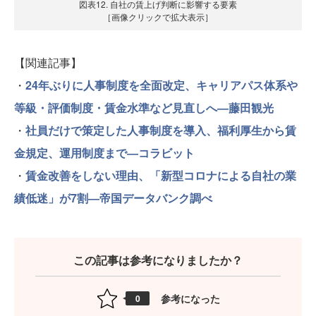
図表12. 自社の賃上げ判断に影響する要素
［画像クリックで拡大表示］
【関連記事】
・
24年ぶりに人事制度を全面改定、キャリアパス体系や
等級・評価制度・賃金水準など見直しへ―藤田観光
・
社員だけで策定した人事制度を導入、福利厚生から賃
金規定、運用制度まで―コラビット
・
賃金改善をしない理由、「新型コロナによる自社の業
績低迷」が7割―帝国データバンク調べ
この記事は参考になりましたか？
参考になった
0