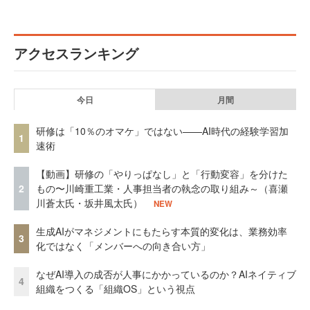
アクセスランキング
今日
月間
研修は「10％のオマケ」ではない——AI時代の経験学習加
1
速術
【動画】研修の「やりっぱなし」と「行動変容」を分けた
2
もの〜川崎重工業・人事担当者の執念の取り組み～（喜瀬
川蒼太氏・坂井風太氏）
NEW
生成AIがマネジメントにもたらす本質的変化は、業務効率
3
化ではなく「メンバーへの向き合い方」
なぜAI導入の成否が人事にかかっているのか？AIネイティブ
4
組織をつくる「組織OS」という視点