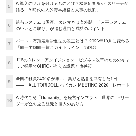
AI導入の明暗を分けるものとは？松尾研究所×ビズリーチが
5
語る「AI時代の人的資本経営と人事の役割」
給与システムは国産、タレマネは海外製 「人事システム
6
のいいとこ取り」が進む理由と成功のポイント
パート・有期雇用労働法の改正とは？ 2026年10月に変わる
7
「同一労働同一賃金ガイドライン」の内容
JTBのタレントアクイジション ビジネス改革のためのキャ
8
リア採用でCHROが考える課題と改善策
全国の社員2400名が集い、笑顔と熱意を共有した1日
9
――「ALL TORIDOLL ハピカン MEETING 2026」レポート
AI時代こそ「Humanity」を経営インフラへ 世界のHRリー
10
ダーが立ち返る組織と個人のあり方