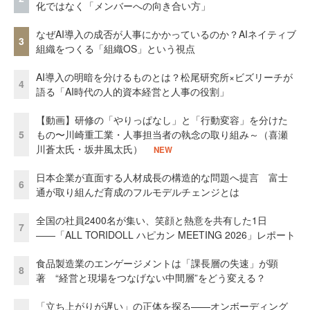
化ではなく「メンバーへの向き合い方」
なぜAI導入の成否が人事にかかっているのか？AIネイティブ
3
組織をつくる「組織OS」という視点
AI導入の明暗を分けるものとは？松尾研究所×ビズリーチが
4
語る「AI時代の人的資本経営と人事の役割」
【動画】研修の「やりっぱなし」と「行動変容」を分けた
5
もの〜川崎重工業・人事担当者の執念の取り組み～（喜瀬
川蒼太氏・坂井風太氏）
NEW
日本企業が直面する人材成長の構造的な問題へ提言 富士
6
通が取り組んだ育成のフルモデルチェンジとは
全国の社員2400名が集い、笑顔と熱意を共有した1日
7
――「ALL TORIDOLL ハピカン MEETING 2026」レポート
食品製造業のエンゲージメントは「課長層の失速」が顕
8
著 “経営と現場をつなげない中間層”をどう変える？
「立ち上がりが遅い」の正体を探る——オンボーディング