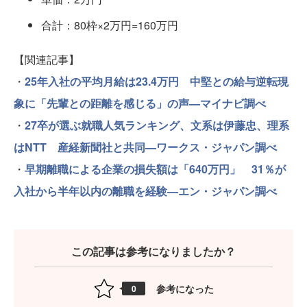
合計：80枠×2万円=160万円
【関連記事】
・
25年入社の平均月給は23.4万円 中堅との給与逆転現
象に「先輩との距離を感じる」の声—マイナビ調べ
・
27卒が選ぶ就職人気ランキング、文系は伊藤忠、理系
はNTT 産経新聞社と共同—ワークス・ジャパン調べ
・
早期離職による企業の損失額は「640万円」 31％が
入社から半年以内の離職を経験—エン・ジャパン調べ
この記事は参考になりましたか？
参考になった
0