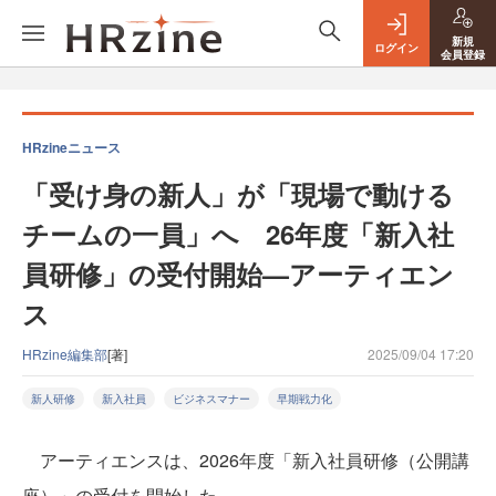
新規
ログイン
会員登録
HRzineニュース
「受け身の新人」が「現場で動ける
チームの一員」へ 26年度「新入社
員研修」の受付開始—アーティエン
ス
HRzine編集部
[著]
2025/09/04 17:20
新人研修
新入社員
ビジネスマナー
早期戦力化
アーティエンスは、2026年度「新入社員研修（公開講
座）」の受付を開始した。