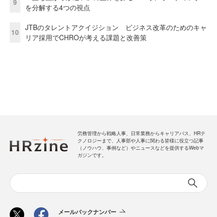
9
を分解する4つの視点
JTBのタレントアクイジション ビジネス改革のためのキャ
10
リア採用でCHROが考える課題と改善策
労務管理から戦略人事、日常業務からキャリアパス、HRテ
クノロジーまで、人事部や人事に関わる皆様に役立つ記事
（ノウハウ、事例など）やニュースなどを提供するWebマ
ガジンです。
メールバックナンバー