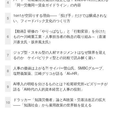
4
「同一労働同一賃金ガイドライン」の内容
1on1が空回りする理由——「投げ手」だけでは醸成されな
5
い、フィードバック文化のつくり方
【動画】研修の「やりっぱなし」と「行動変容」を分けた
6
もの〜川崎重工業・人事担当者の執念の取り組み～（喜瀬
川蒼太氏・坂井風太氏）
ジョブ型・スキル型の人材マネジメントはなぜ限界を迎え
7
るのか ケイパビリティ型との比較で読み解く違い
人事の価値は上がる?! サイバー曽山氏、SMBCグループ、
8
塩野義製薬、江崎グリコが語る「AI×HR」
AI導入の明暗を分けるものとは？松尾研究所×ビズリーチが
9
語る「AI時代の人的資本経営と人事の役割」
ドラッカー「知識労働者」論とAI政策・労基法改正の拡大
10
——「知識社会」から雇用政策の世界観を捉える