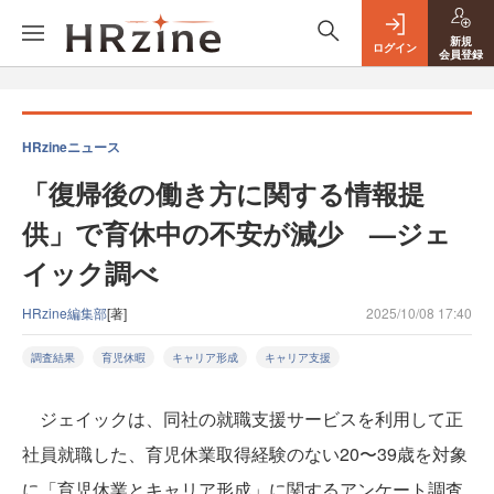
新規
ログイン
会員登録
HRzineニュース
「復帰後の働き方に関する情報提
供」で育休中の不安が減少 —ジェ
イック調べ
HRzine編集部
[著]
2025/10/08 17:40
調査結果
育児休暇
キャリア形成
キャリア支援
ジェイックは、同社の就職支援サービスを利用して正
社員就職した、育児休業取得経験のない20〜39歳を対象
に「育児休業とキャリア形成」に関するアンケート調査