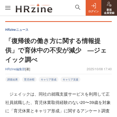
新規
ログイン
会員登録
HRzineニュース
「復帰後の働き方に関する情報提
供」で育休中の不安が減少 —ジェ
イック調べ
HRzine編集部
[著]
2025/10/08 17:40
調査結果
育児休暇
キャリア形成
キャリア支援
ジェイックは、同社の就職支援サービスを利用して正
社員就職した、育児休業取得経験のない20〜39歳を対象
に「育児休業とキャリア形成」に関するアンケート調査