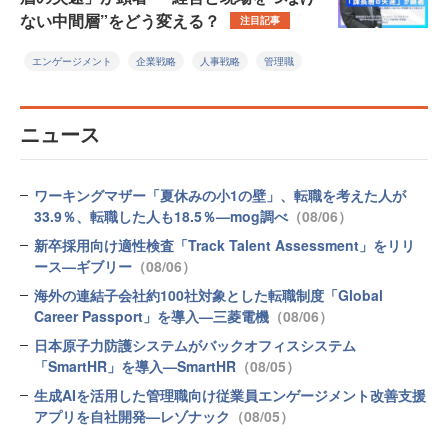
ない中間層”をどう変える？
注目記事
エンゲージメント
企業戦略
人事戦略
管理職
ニュース
ワーキングマザー「夏休みの小1の壁」、転職を考えた人が
33.9％、転職した人も18.5％—mog調べ
（08/06）
新卒採用向け適性検査「Track Talent Assessment」をリリ
ース—ギブリー
（08/06）
海外の連結子会社約100社対象とした転職制度「Global
Career Passport」を導入—三菱電機
（08/06）
日本原子力防護システムがバックオフィスシステム
「SmartHR」を導入—SmartHR
（08/05）
生成AIを活用した管理職向け従業員エンゲージメント改善支援
アプリを自社開発—レゾナック
（08/05）