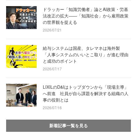
ドラッカー「知識労働者」論とAI政策・労基
法改正の拡大——「知識社会」から雇用政策
の世界観を捉える
2026/07/21
給与システムは国産、タレマネは海外製
「人事システムのいいとこ取り」が進む理由
と成功のポイント
2026/07/17
LIXILのD&Iはトップダウンから「現場主導」
へ前進 社員が自ら課題を解決する組織の人
事の役割とは
2026/07/16
新着記事一覧を見る