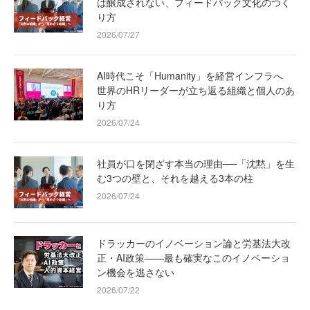
は醸成されない、フィードバック文化のつく
り方
2026/07/27
AI時代こそ「Humanity」を経営インフラへ
世界のHRリーダーが立ち返る組織と個人のあ
り方
2026/07/24
社員が口を閉ざす本当の理由──「沈黙」を生
む3つの壁と、それを越える3本の柱
2026/07/24
ドラッカーのイノベーション論と労基法大改
正・AI政策——最も確実なこのイノベーショ
ン機会を逃さない
2026/07/22