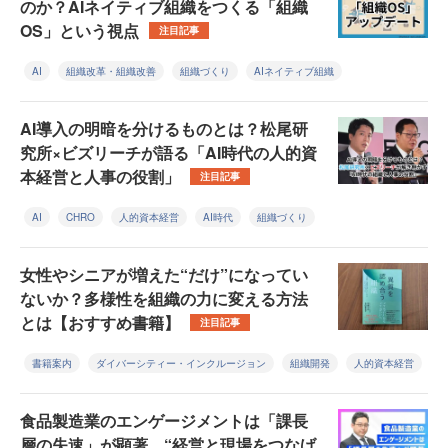
のか？AIネイティブ組織をつくる「組織
OS」という視点
注目記事
AI
組織改革・組織改善
組織づくり
AIネイティブ組織
AI導入の明暗を分けるものとは？松尾研
究所×ビズリーチが語る「AI時代の人的資
本経営と人事の役割」
注目記事
AI
CHRO
人的資本経営
AI時代
組織づくり
女性やシニアが増えた“だけ”になってい
ないか？多様性を組織の力に変える方法
とは【おすすめ書籍】
注目記事
書籍案内
ダイバーシティー・インクルージョン
組織開発
人的資本経営
食品製造業のエンゲージメントは「課長
層の失速」が顕著 “経営と現場をつなげ