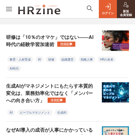
新規
ログイン
会員登録
研修は「10％のオマケ」ではない——AI
時代の経験学習加速術
注目記事
教育・人材育成
AI
研修
組織運営
戦略人事
HRの未来
AI時代
生成AIがマネジメントにもたらす本質的
変化は、業務効率化ではなく「メンバー
への向き合い方」
注目記事
AI
ピープルマネジメント
生成AI
なぜAI導入の成否が人事にかかっている