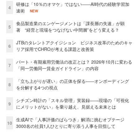
研修は「10％のオマケ」ではない——AI時代の経験学習加
4
速術
NEW
食品製造業のエンゲージメントは「課長層の失速」が顕
5
著 “経営と現場をつなげない中間層”をどう変える？
JTBのタレントアクイジション ビジネス改革のためのキャ
6
リア採用でCHROが考える課題と改善策
パート・有期雇用労働法の改正とは？ 2026年10月に変わる
7
「同一労働同一賃金ガイドライン」の内容
「立ち上がりが遅い」の正体を探る——オンボーディング
8
を分解する4つの視点
シチズン時計の「スキル管理」実装録——現場の「可視化
9
にメリットがない」を乗り越え、見据える未来とは
生成AIで「人事評価のばらつき」解消に挑むオプテージ
10
3000名の社員1人ひとりに寄り添う人事を目指して