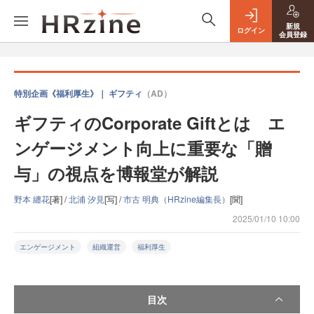
新規
ログイン
会員登録
特別企画《福利厚生》｜ ギフティ
（AD）
ギフティのCorporate Giftとは エ
ンゲージメント向上に重要な「贈
与」の視点を博報堂が解説
野本 纏花
[著] /
北浦 汐見
[写] /
市古 明典（HRzine編集長）
[聞]
2025/01/10 10:00
エンゲージメント
組織運営
福利厚生
目次