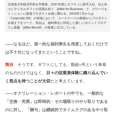
北海道大学経済学部を卒業後、2021年度にギフティに新卒入社。法人向
けにデジタルギフトの流通を担う「giftee for Business」で、グロースを
ミッションに新規プロダクト企画に携わる。2023年1月からは
「Corporate Gift」の領域において、ユースケースの探索からプロダクト
企画までをリード。現在は、福利厚生に特化した新しいポイントプログ
ラム基盤「giftee Benefit」の推進に注力している。
——なるほど。画一的な福利厚生を用意しておくだけで
は不十分になってきたということですね。
熊谷
そうです。ギフトにしても、勤続○年という単発
のものだけではなく、
日々の従業員体験に織り込んでい
く視点を持つことが大切
だと考えています。
——オクリレーション・レポートの中でも、一般的な
「交換・売買」は即時的・その場限りのやり取りである
のに対し、「贈与」は継続的でタイムラグのあるやり取