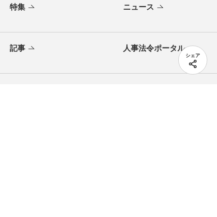
特集
ニュース
記事
人事法令ポータル
シェア
イベント
HRテクノロジー
翔泳社のWebメディア