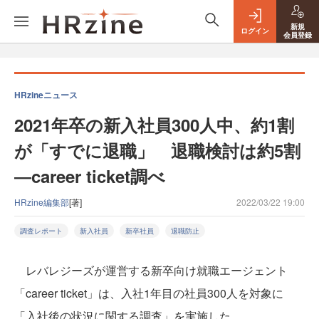
新規
ログイン
会員登録
HRzineニュース
2021年卒の新入社員300人中、約1割
が「すでに退職」 退職検討は約5割
―career ticket調べ
HRzine編集部
[著]
2022/03/22 19:00
調査レポート
新入社員
新卒社員
退職防止
レバレジーズが運営する新卒向け就職エージェント
「career ticket」は、入社1年目の社員300人を対象に
「入社後の状況に関する調査」を実施した。