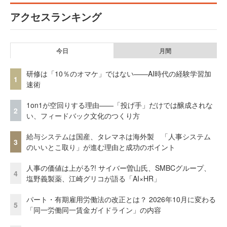
アクセスランキング
今日
月間
研修は「10％のオマケ」ではない——AI時代の経験学習加
1
速術
1on1が空回りする理由——「投げ手」だけでは醸成されな
2
い、フィードバック文化のつくり方
給与システムは国産、タレマネは海外製 「人事システム
3
のいいとこ取り」が進む理由と成功のポイント
人事の価値は上がる?! サイバー曽山氏、SMBCグループ、
4
塩野義製薬、江崎グリコが語る「AI×HR」
パート・有期雇用労働法の改正とは？ 2026年10月に変わる
5
「同一労働同一賃金ガイドライン」の内容