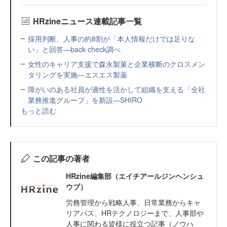
HRzineニュース連載記事一覧
採用判断、人事の約8割が「本人情報だけでは足りな
い」と回答—back check調べ
女性のキャリア支援で森永製菓と企業横断のクロスメン
タリングを実施—エスエス製薬
障がいのある社員が適性を活かして組織を支える「全社
業務推進グループ」を新設—SHIRO
もっと読む
この記事の著者
HRzine編集部（エイチアールジンヘンシュ
ウブ）
労務管理から戦略人事、日常業務からキャ
リアパス、HRテクノロジーまで、人事部や
人事に関わる皆様に役立つ記事（ノウハ