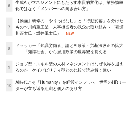
生成AIがマネジメントにもたらす本質的変化は、業務効率
6
化ではなく「メンバーへの向き合い方」
【動画】研修の「やりっぱなし」と「行動変容」を分けた
7
もの〜川崎重工業・人事担当者の執念の取り組み～（喜瀬
川蒼太氏・坂井風太氏）
NEW
ドラッカー「知識労働者」論とAI政策・労基法改正の拡大
8
——「知識社会」から雇用政策の世界観を捉える
ジョブ型・スキル型の人材マネジメントはなぜ限界を迎え
9
るのか ケイパビリティ型との比較で読み解く違い
AI時代こそ「Humanity」を経営インフラへ 世界のHRリー
10
ダーが立ち返る組織と個人のあり方