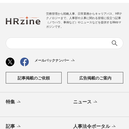
労務管理から戦略人事、日常業務からキャリアパス、HRテ
クノロジーまで、人事部や人事に関わる皆様に役立つ記事
（ノウハウ、事例など）やニュースなどを提供するWebマ
ガジンです。
メールバックナンバー
記事掲載のご依頼
広告掲載のご案内
特集
ニュース
記事
人事法令ポータル