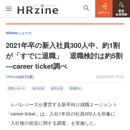
新規
ログイン
会員登録
HRzineニュース
2021年卒の新入社員300人中、約1割
が「すでに退職」 退職検討は約5割
―career ticket調べ
HRzine編集部
[著]
2022/03/22 19:00
調査レポート
新入社員
新卒社員
退職防止
レバレジーズが運営する新卒向け就職エージェント
「career ticket」は、入社1年目の社員300人を対象に
「入社後の状況に関する調査」を実施した。