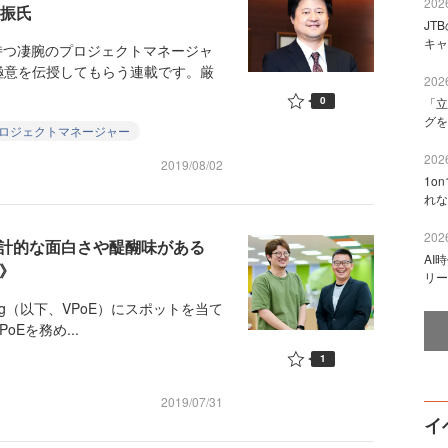
2026
玄振氏
JT
キャ
持つ凄腕のプロジェクトマネージャ
極意を伝授してもらう連載です。厳
2026
0
「立
グを
ロジェクトマネージャー
2026
2019/08/02
1o
れな
2026
設計的な面白さや醍醐味がある
AI
編》
リー
ring（以下、VPoE）にスポットを当て
Eを務め...
1
2019/07/31
イ