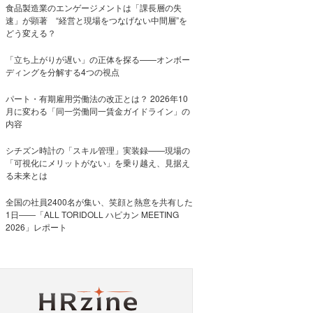
食品製造業のエンゲージメントは「課長層の失
速」が顕著 “経営と現場をつなげない中間層”を
どう変える？
「立ち上がりが遅い」の正体を探る——オンボー
ディングを分解する4つの視点
パート・有期雇用労働法の改正とは？ 2026年10
月に変わる「同一労働同一賃金ガイドライン」の
内容
シチズン時計の「スキル管理」実装録——現場の
「可視化にメリットがない」を乗り越え、見据え
る未来とは
全国の社員2400名が集い、笑顔と熱意を共有した
1日――「ALL TORIDOLL ハピカン MEETING
2026」レポート