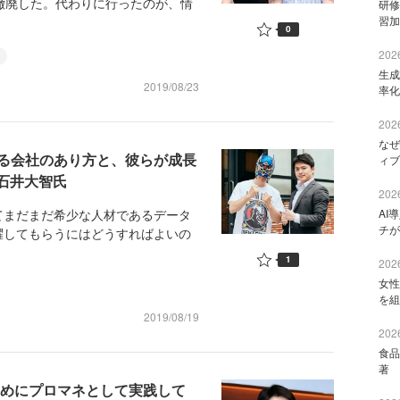
撤廃した。代わりに行ったのが、情
研修
習加
0
2026
生成
2019/08/23
率化
2026
なぜ
る会社のあり方と、彼らが成長
ィブ
 石井大智氏
2026
まだまだ希少な人材であるデータ
AI
チが
躍してもらうにはどうすればよいの
1
2026
女性
を組
2019/08/19
2026
食品
著 
ためにプロマネとして実践して