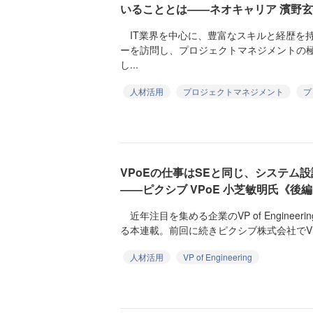
いることとは――ネオキャリア 濱野
IT業界を中心に、豊富なスキルと経歴を
ーを訪問し、プロジェクトマネジメントの
し...
人材活用
プロジェクトマネジメント
プ
VPoEの仕事はSEと同じ、システム
――ピクシブ VPoE 小芝敏明氏《後
近年注目を集める企業のVP of Enginee
る本連載。前回に続きピクシブ株式会社でVPo
人材活用
VP of Engineering