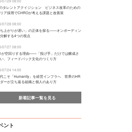
/07/29 08:00
Bのタレントアクイジション ビジネス改革のための
リア採用でCHROが考える課題と改善策
/07/28 08:00
ち上がりが遅い」の正体を探る——オンボーディン
分解する4つの視点
/07/27 08:00
n1が空回りする理由——「投げ手」だけでは醸成さ
い、フィードバック文化のつくり方
/07/24 14:00
時代こそ「Humanity」を経営インフラへ 世界のHR
ダーが立ち返る組織と個人のあり方
新着記事一覧を見る
ベント