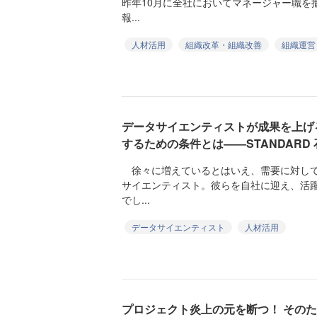
昨年10月に全社においてマネージャー職を
報...
人材活用
組織改革・組織改善
組織運営
データサイエンティストが成果を上げ
するための条件とは――STANDARD
徐々に増えているとはいえ、需要に対して
サイエンティスト。彼らを自社に迎え、活
でし...
データサイエンティスト
人材活用
プロジェクト炎上の元を断つ！ その