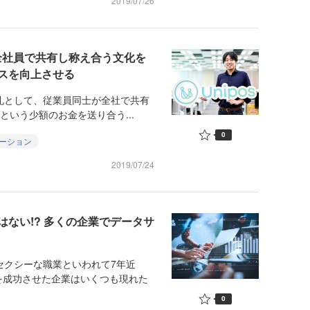
2019/07/26
を全社員で共有し称え合う文化を
スを向上させる
お礼として、従業員同士が全社で共有
という少額のお金を送り合う...
0
ーション
2019/07/24
ない!? 多くの企業でデータサ
セクシーな職業といわれて7年近
を成功させた企業はいくつも現れた
0