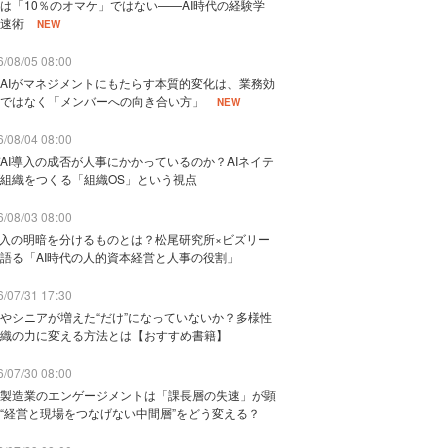
は「10％のオマケ」ではない——AI時代の経験学
速術
NEW
/08/05 08:00
AIがマネジメントにもたらす本質的変化は、業務効
ではなく「メンバーへの向き合い方」
NEW
/08/04 08:00
AI導入の成否が人事にかかっているのか？AIネイテ
組織をつくる「組織OS」という視点
/08/03 08:00
導入の明暗を分けるものとは？松尾研究所×ビズリー
語る「AI時代の人的資本経営と人事の役割」
/07/31 17:30
やシニアが増えた“だけ”になっていないか？多様性
織の力に変える方法とは【おすすめ書籍】
/07/30 08:00
製造業のエンゲージメントは「課長層の失速」が顕
“経営と現場をつなげない中間層”をどう変える？