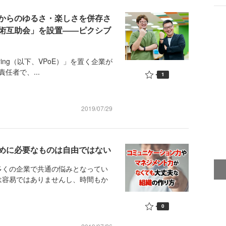
からのゆるさ・楽しさを併存さ
術互助会」を設置――ピクシブ
ering（以下、VPoE）」を置く企業が
任者で、...
1
2019/07/29
めに必要なものは自由ではない
くの企業で共通の悩みとなってい
は容易ではありませんし、時間もか
0