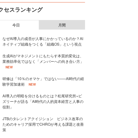
クセスランキング
今日
月間
なぜAI導入の成否が人事にかかっているのか？AI
ネイティブ組織をつくる「組織OS」という視点
生成AIがマネジメントにもたらす本質的変化は、
業務効率化ではなく「メンバーへの向き合い方」
NEW
研修は「10％のオマケ」ではない——AI時代の経
験学習加速術
NEW
AI導入の明暗を分けるものとは？松尾研究所×ビ
ズリーチが語る「AI時代の人的資本経営と人事の
役割」
JTBのタレントアクイジション ビジネス改革の
ためのキャリア採用でCHROが考える課題と改善
策