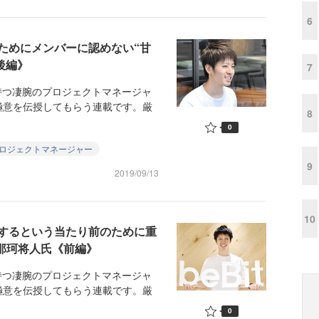
6
ためにメンバーに認めない“甘
後編》
7
持つ凄腕のプロジェクトマネージャ
極意を伝授してもらう連載です。厳
8
0
ロジェクトマネージャー
9
2019/09/13
10
するという当たり前のために重
那珂将人氏《前編》
持つ凄腕のプロジェクトマネージャ
極意を伝授してもらう連載です。厳
0