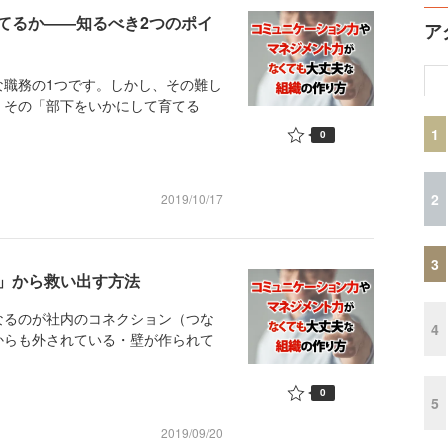
てるか――知るべき2つのポイ
ア
職務の1つです。しかし、その難し
、その「部下をいかにして育てる
1
0
2
2019/10/17
3
」から救い出す方法
るのが社内のコネクション（つな
4
からも外されている・壁が作られて
0
5
2019/09/20