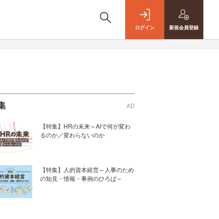
ログイン
新規
会員登録
集
AD
【特集】HRの未来～AIで何が変わ
るのか／変わらないのか
【特集】人的資本経営～人事のため
の知見・情報・事例のひろば～