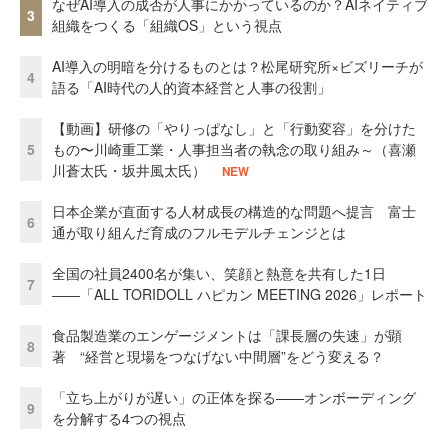
なぜAI導入の成否が人事にかかっているのか？AIネイティブ
3
組織をつくる「組織OS」という視点
AI導入の明暗を分けるものとは？松尾研究所×ビズリーチが
4
語る「AI時代の人的資本経営と人事の役割」
【動画】研修の「やりっぱなし」と「行動変容」を分けた
5
もの〜川崎重工業・人事担当者の執念の取り組み～（喜瀬
川蒼太氏・坂井風太氏）
NEW
日本企業が直面する人材成長の構造的な問題へ提言 富士
6
通が取り組んだ育成のフルモデルチェンジとは
全国の社員2400名が集い、笑顔と熱意を共有した1日
7
――「ALL TORIDOLL ハピカン MEETING 2026」レポート
食品製造業のエンゲージメントは「課長層の失速」が顕
8
著 “経営と現場をつなげない中間層”をどう変える？
「立ち上がりが遅い」の正体を探る——オンボーディング
9
を分解する4つの視点