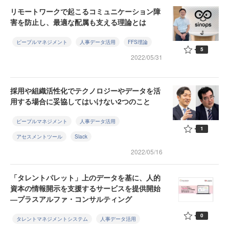
リモートワークで起こるコミュニケーション障
害を防止し、最適な配属も支える理論とは
ピープルマネジメント
人事データ活用
FFS理論
5
2022/05/31
採用や組織活性化でテクノロジーやデータを活
用する場合に妥協してはいけない2つのこと
ピープルマネジメント
人事データ活用
1
アセスメントツール
Slack
2022/05/16
「タレントパレット」上のデータを基に、人的
資本の情報開示を支援するサービスを提供開始
―プラスアルファ・コンサルティング
0
タレントマネジメントシステム
人事データ活用