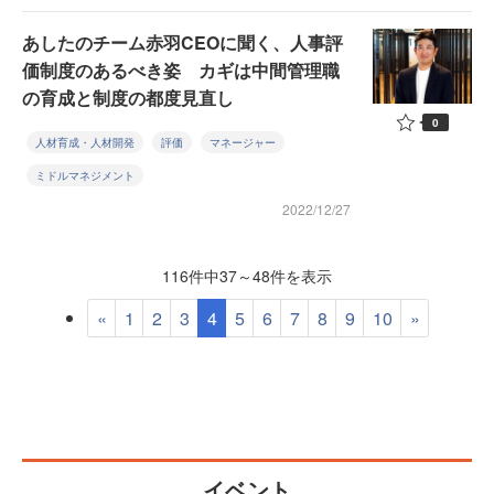
あしたのチーム赤羽CEOに聞く、人事評
価制度のあるべき姿 カギは中間管理職
の育成と制度の都度見直し
0
人材育成・人材開発
評価
マネージャー
ミドルマネジメント
2022/12/27
116件中37～48件を表示
«
1
2
3
4
5
6
7
8
9
10
»
イベント