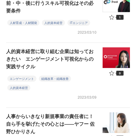
前・中・後に行うスキル可視化はその必
要条件
1
人材育成・人材開発
人的資本経営
ITエンジニア
2023/03/10
人的資本経営に取り組む企業は知ってお
きたい エンゲージメント可視化からの
実践サイクル
0
エンゲージメント
組織改革・組織改善
人的資本経営
2023/03/09
人事からいきなり新規事業の責任者に！
自ら手を挙げたその心とは――ヤフー 佐
野ひかりさん