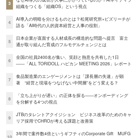
3
組織をつくる「組織OS」という視点
AI導入の明暗を分けるものとは？松尾研究所×ビズリーチが
4
語る「AI時代の人的資本経営と人事の役割」
日本企業が直面する人材成長の構造的な問題へ提言 富士
5
通が取り組んだ育成のフルモデルチェンジとは
全国の社員2400名が集い、笑顔と熱意を共有した1日
6
――「ALL TORIDOLL ハピカン MEETING 2026」レポート
食品製造業のエンゲージメントは「課長層の失速」が顕
7
著 “経営と現場をつなげない中間層”をどう変える？
「立ち上がりが遅い」の正体を探る——オンボーディング
8
を分解する4つの視点
JTBのタレントアクイジション ビジネス改革のためのキャ
9
リア採用でCHROが考える課題と改善策
3年間で案件数4倍というギフティのCorporate Gift MUFG
10