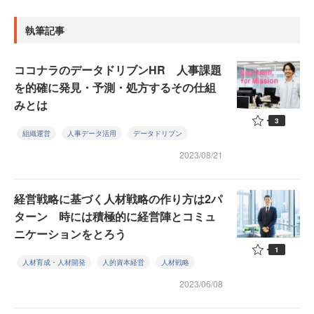
執筆記事
ココナラのデータドリブンHR 人事課題
を的確に発見・予測・処方するその仕組
みとは
3
組織運営
人事データ活用
データドリブン
2023/08/21
経営戦略に基づく人材戦略の作り方は2パ
ターン 時には積極的に経営陣とコミュ
ニケーションをとろう
1
人材育成・人材開発
人的資本経営
人材戦略
2023/06/08