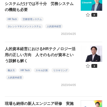
システムだけでは不十分 労務システム
の機能も必要
0
HR Tech
労務管理システム
タレントマネジメントシステム
人的資本経営
2023/04/25
人的資本経営におけるHRテクノロジー活
用の正しい方向 人そのものが資本とい
う誤解も解く
3
働き方
HR Tech
スキル計測
リスキリング
人的資本経営
2023/04/05
現場も納得の新人エンジニア研修 実施