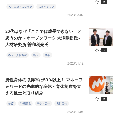
2
人材育成・人材開発
人事キャリア
2023/03/07
20代はなぜ「ここでは成長できない」と
思うのか～オープンワーク 大澤陽樹氏×
人材研究所 曽和利光氏
3
教育・人材育成
新人
若手
2023/01/12
男性育休の取得率は50％以上！ マネーフ
ォワードの先進的な産休・育休制度を支
える風土と取り組み
2
制度
労働環境
産休・育休
男性育休
2023/01/06