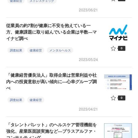
健康経営
ストレスチェック
2023/06/21
従業員の約7割が健康に不安を抱えている一
方、健康課題に取り組んでいる企業は半数―マ
イナビ調べ
0
調査結果
健康経営
メンタルヘルス
2023/05/24
「健康経営優良法人」取得企業は営業利益や社
内への投資意欲が高い傾向に―心幸グループ調
べ
0
調査結果
健康経営
2023/04/21
「タレントパレット」のヘルスケア管理機能を
強化、産業医面談実施など―プラスアルファ・
コンサルティング