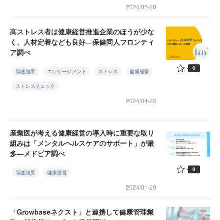
2024/05/20
高ストレス者は健康経営推進企業のほうが少な
く、人材定着なども良好―保健同人フロンティ
ア調べ
0
調査結果
エンゲージメント
ストレス
健康経営
ストレスチェック
2024/04/23
産業医が考える健康経営の導入時に重要な取り
組みは「メンタルヘルスケアのサポート」が最
多—メドピア調べ
0
調査結果
健康経営
2024/01/29
「Growbaseネクスト」と連携して健康管理業