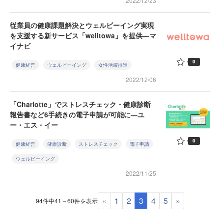
2022/12/23
従業員の健康課題解決とウェルビーイング実現
を支援する新サービス「welltowa」を提供―マ
イナビ
0
健康経営
ウェルビーイング
女性活躍推進
2022/12/06
「Charlotte」でストレスチェック・健康診断
報告書など6手続きの電子申請が可能に―ユ
ー・エス・イー
0
健康経営
健康診断
ストレスチェック
電子申請
ウェルビーイング
2022/11/25
«
1
2
3
4
5
»
94件中41～60件を表示