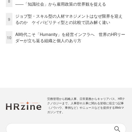
8
——「知識社会」から雇用政策の世界観を捉える
ジョブ型・スキル型の人材マネジメントはなぜ限界を迎え
9
るのか ケイパビリティ型との比較で読み解く違い
AI時代こそ「Humanity」を経営インフラへ 世界のHRリー
10
ダーが立ち返る組織と個人のあり方
労務管理から戦略人事、日常業務からキャリアパス、HRテ
クノロジーまで、人事部や人事に関わる皆様に役立つ記事
（ノウハウ、事例など）やニュースなどを提供するWebマ
ガジンです。