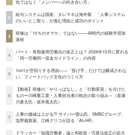
化ではなく「メンバーへの向き合い方」
給与システムは国産、タレマネは海外製 「人事システム
2
のいいとこ取り」が進む理由と成功のポイント
研修は「10％のオマケ」ではない——AI時代の経験学習加
3
速術
パート・有期雇用労働法の改正とは？ 2026年10月に変わる
4
「同一労働同一賃金ガイドライン」の内容
1on1が空回りする理由——「投げ手」だけでは醸成されな
5
い、フィードバック文化のつくり方
【動画】研修の「やりっぱなし」と「行動変容」を分けた
6
もの〜川崎重工業・人事担当者の執念の取り組み～（喜瀬
川蒼太氏・坂井風太氏）
人事の価値は上がる?! サイバー曽山氏、SMBCグループ、
7
塩野義製薬、江崎グリコが語る「AI×HR」
ドラッカー「知識労働者」論とAI政策・労基法改正の拡大