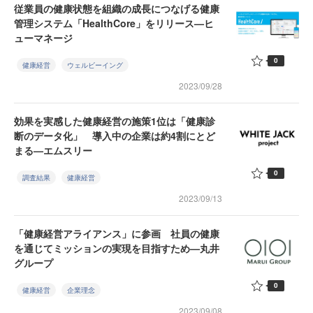
従業員の健康状態を組織の成長につなげる健康
管理システム「HealthCore」をリリース—ヒ
ューマネージ
0
健康経営
ウェルビーイング
2023/09/28
効果を実感した健康経営の施策1位は「健康診
断のデータ化」 導入中の企業は約4割にとど
まる—エムスリー
0
調査結果
健康経営
2023/09/13
「健康経営アライアンス」に参画 社員の健康
を通じてミッションの実現を目指すため—丸井
グループ
0
健康経営
企業理念
2023/09/08