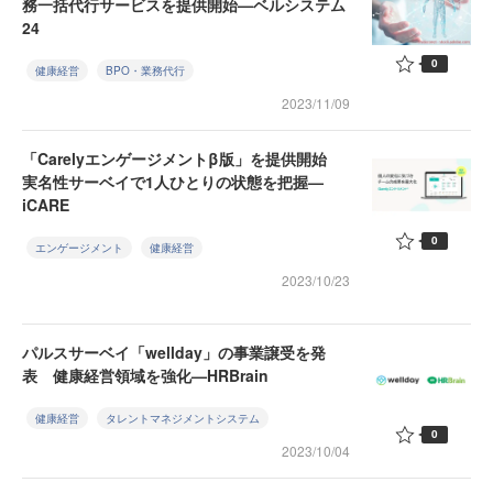
務一括代行サービスを提供開始—ベルシステム
24
0
健康経営
BPO・業務代行
2023/11/09
「Carelyエンゲージメントβ版」を提供開始
実名性サーベイで1人ひとりの状態を把握—
iCARE
0
エンゲージメント
健康経営
2023/10/23
パルスサーベイ「wellday」の事業譲受を発
表 健康経営領域を強化—HRBrain
健康経営
タレントマネジメントシステム
0
2023/10/04