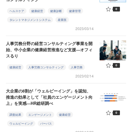
0
ヘルスケア
健康経営
健康診断
健康管理
タレントマネジメントシステム
産業医
2023/03/14
人事労務分野の経営コンサルティング事業を開
始、中小企業の健康経営推進など支援―オフィ
スるり
0
健康経営
人事労務コンサルティング
人事労務
2023/02/14
大企業の8割が「ウェルビーイング」を認知、
推進の効果として「社員のエンゲージメント向
上」を実感―HR総研調べ
0
調査結果
エンゲージメント
健康経営
ウェルビーイング
パーパス