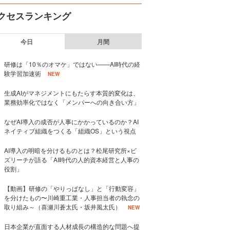
クセスランキング
今日
月間
研修は「10％のオマケ」ではない——AI時代の経
験学習加速術
NEW
生成AIがマネジメントにもたらす本質的変化は、
業務効率化ではなく「メンバーへの向き合い方」
なぜAI導入の成否が人事にかかっているのか？AI
ネイティブ組織をつくる「組織OS」という視点
AI導入の明暗を分けるものとは？松尾研究所×ビ
ズリーチが語る「AI時代の人的資本経営と人事の
役割」
【動画】研修の「やりっぱなし」と「行動変容」
を分けたもの〜川崎重工業・人事担当者の執念の
取り組み～（喜瀬川蒼太氏・坂井風太氏）
NEW
日本企業が直面する人材成長の構造的な問題へ提