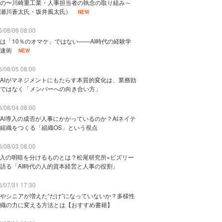
の〜川崎重工業・人事担当者の執念の取り組み～
瀬川蒼太氏・坂井風太氏）
NEW
/08/06 08:00
は「10％のオマケ」ではない——AI時代の経験学
速術
NEW
/08/05 08:00
AIがマネジメントにもたらす本質的変化は、業務効
ではなく「メンバーへの向き合い方」
/08/04 08:00
AI導入の成否が人事にかかっているのか？AIネイテ
組織をつくる「組織OS」という視点
/08/03 08:00
導入の明暗を分けるものとは？松尾研究所×ビズリー
語る「AI時代の人的資本経営と人事の役割」
/07/31 17:30
やシニアが増えた“だけ”になっていないか？多様性
織の力に変える方法とは【おすすめ書籍】