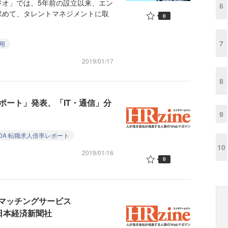
オ」では、5年前の設立以来、エン
6
求めて、タレントマネジメントに取
0
7
用
2019/01/17
8
率レポート」発表、「IT・通信」分
9
DA 転職求人倍率レポート
10
2019/01/16
0
マッチングサービス
日本経済新聞社