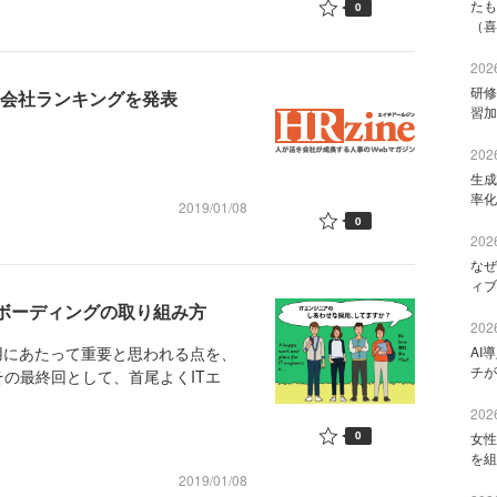
たも
0
（喜
2026
研修
遣会社ランキングを発表
習加
2026
生成
率化
2019/01/08
0
2026
なぜ
ィブ
ンボーディングの取り組み方
2026
AI
用にあたって重要と思われる点を、
チが
の最終回として、首尾よくITエ
2026
0
女性
を組
2019/01/08