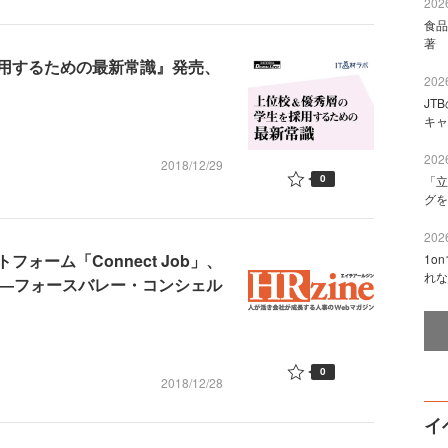
2026
食品
著 
用するための最新常識』発売、
2026
JT
キャ
2026
2018/12/29
0
「立
グを
2026
ォーム「Connect Job」、
1o
れな
破―フォースバレー・コンシェル
0
2018/12/28
イ