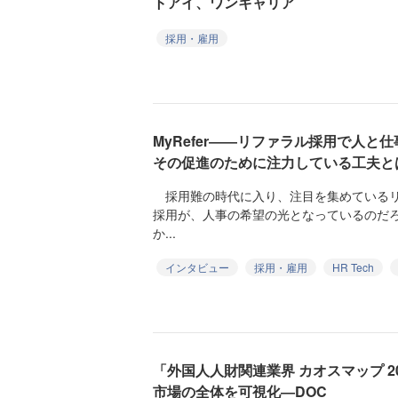
トアイ、ワンキャリア
採用・雇用
MyRefer――リファラル採用で人
その促進のために注力している工夫と
採用難の時代に入り、注目を集めているリ
採用が、人事の希望の光となっているのだ
か...
インタビュー
採用・雇用
HR Tech
「外国人人財関連業界 カオスマップ 2
市場の全体を可視化―DOC