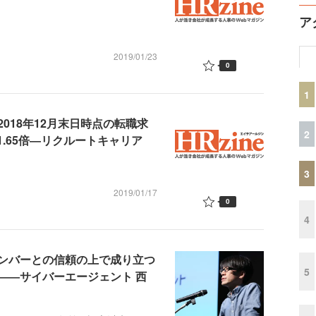
ア
2019/01/23
0
1
018年12月末日時点の転職求
2
1.65倍―リクルートキャリア
3
2019/01/17
0
4
ンバーとの信頼の上で成り立つ
5
――サイバーエージェント 西