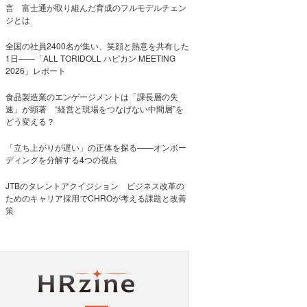
言 富士通が取り組んだ育成のフルモデルチェン
ジとは
全国の社員2400名が集い、笑顔と熱意を共有した
1日――「ALL TORIDOLL ハピカン MEETING
2026」レポート
食品製造業のエンゲージメントは「課長層の失
速」が顕著 “経営と現場をつなげない中間層”を
どう変える？
「立ち上がりが遅い」の正体を探る——オンボー
ディングを分解する4つの視点
JTBのタレントアクイジション ビジネス改革の
ためのキャリア採用でCHROが考える課題と改善
策