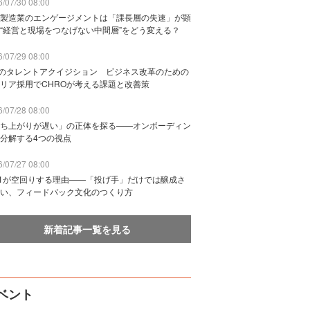
/07/30 08:00
製造業のエンゲージメントは「課長層の失速」が顕
“経営と現場をつなげない中間層”をどう変える？
/07/29 08:00
Bのタレントアクイジション ビジネス改革のための
リア採用でCHROが考える課題と改善策
/07/28 08:00
ち上がりが遅い」の正体を探る——オンボーディン
分解する4つの視点
/07/27 08:00
n1が空回りする理由——「投げ手」だけでは醸成さ
い、フィードバック文化のつくり方
新着記事一覧を見る
ベント