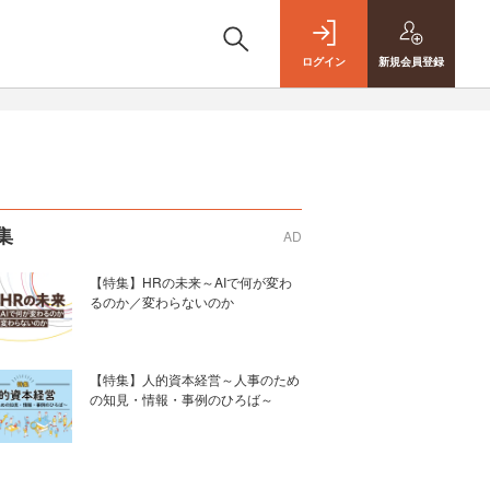
ログイン
新規
会員登録
集
AD
【特集】HRの未来～AIで何が変わ
るのか／変わらないのか
【特集】人的資本経営～人事のため
の知見・情報・事例のひろば～