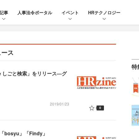
記事
人事法令ポータル
イベント
HRテクノロジー
ュース
特
e しごと検索」をリリース―グ
2019/01/23
0
bosyu」「Findy」