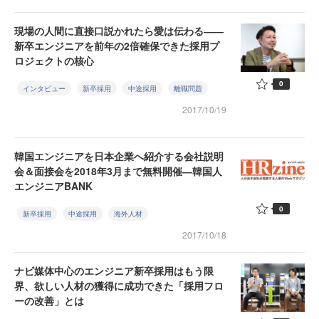
現場の人間に直接口説かれたら愛は伝わる――
新卒エンジニアを前年の2倍確保できた採用プ
ロジェクトの核心
0
インタビュー
新卒採用
中途採用
離職問題
2017/10/19
韓国エンジニアを日本企業へ紹介する会社説明
会＆面接会を2018年3月まで無料開催―韓国人
エンジニアBANK
0
新卒採用
中途採用
海外人材
2017/10/18
ナビ媒体中心のエンジニア新卒採用はもう限
界、欲しい人材の獲得に成功できた「採用フロ
ーの改善」とは