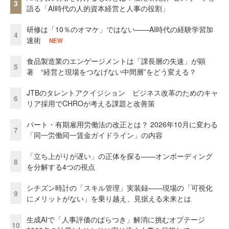
3
語る「AI時代の人的資本経営と人事の役割」
研修は「10％のオマケ」ではない——AI時代の経験学習加
4
速術
NEW
食品製造業のエンゲージメントは「課長層の失速」が顕
5
著 “経営と現場をつなげない中間層”をどう変える？
JTBのタレントアクイジション ビジネス改革のためのキャ
6
リア採用でCHROが考える課題と改善策
パート・有期雇用労働法の改正とは？ 2026年10月に変わる
7
「同一労働同一賃金ガイドライン」の内容
「立ち上がりが遅い」の正体を探る——オンボーディング
8
を分解する4つの視点
シチズン時計の「スキル管理」実装録——現場の「可視化
9
にメリットがない」を乗り越え、見据える未来とは
生成AIで「人事評価のばらつき」解消に挑むオプテージ
10