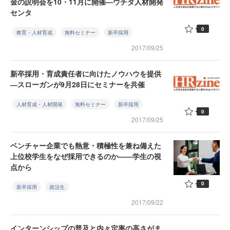
金の説明会を10・11月に開催—ウチダ人材開発
センタ
0
教育・人材育成
無料セミナー
新卒採用
2017/09/25
新卒採用・育成責任者に向けたノウハウを提供
―スローガンが9月28日にセミナーを共催
人材育成・人材開発
無料セミナー
新卒採用
0
2017/09/25
ベンチャー企業でも熱意・積極性を兼ね備えた
上位校学生をなぜ採用できるのか——学生の視
点から
0
新卒採用
就活生
2017/09/22
インターンシップの普及と内々定率の高さがま