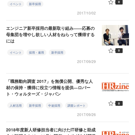
0
イベント
新卒採用
2017/10/02
エンジニア新卒採用の最新取り組み――応募の
母集団を増やし欲しい人材をねらって獲得する
には
0
イベント
採用・雇用
新卒採用
2017/09/29
「職務動向調査 2017」を無償公開、優秀な人
材の保持・獲得に役立つ情報を提供―ロバー
ト・ウォルターズ・ジャパン
0
人材活用
新卒採用
中途採用
調査レポート
2017/09/26
2018年度新人研修担当者に向けたIT研修と助成