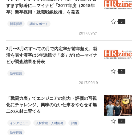
すます顕著に―マイナビ「2017年度（2018年
卒）新卒採用・就職戦線総括」を発表
0
新卒採用
調査レポート
2017/09/21
3月〜8月のすべての月で内定率が前年超え、就
活を表す漢字は5年連続で「楽」が1位―マイナ
ビが調査結果を発表
0
新卒採用
2017/09/19
「戦闘力表」でエンジニアの能力・評価の可視
化にチャレンジ、興味のない仕事をやらせず無
二の人材に育てる
0
インタビュー
人材育成・人材開発
評価
新卒採用