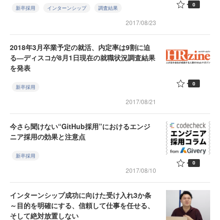
0
新卒採用
インターンシップ
調査結果
2017/08/23
2018年3月卒業予定の就活、内定率は9割に迫
る―ディスコが8月1日現在の就職状況調査結果
を発表
0
新卒採用
2017/08/21
今さら聞けない“GitHub採用”におけるエンジ
ニア採用の効果と注意点
新卒採用
0
2017/08/10
インターンシップ成功に向けた受け入れ3か条
～目的を明確にする、信頼して仕事を任せる、
そして絶対放置しない