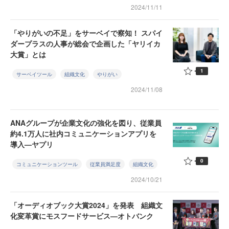
2024/11/11
「やりがいの不足」をサーベイで察知！ スパイ
ダープラスの人事が総会で企画した「ヤリイカ
大賞」とは
1
サーベイツール
組織文化
やりがい
2024/11/08
ANAグループが企業文化の強化を図り、従業員
約4.1万人に社内コミュニケーションアプリを
導入—ヤプリ
0
コミュニケーションツール
従業員満足度
組織文化
2024/10/21
「オーディオブック大賞2024」を発表 組織文
化変革賞にモスフードサービス—オトバンク