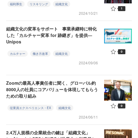
福利厚生
リスキリング
組織文化
1
2024/10/21
組織文化の変革をサポート 事業承継時に特化
した「カルチャー変革 for 跡継ぎ」を提供—
Unipos
0
カルチャー
働き方改革
組織文化
2024/09/06
Zoomの最高人事責任者に聞く、グローバル約
8000人の社員にコアバリューを体現してもらう
ための取り組み
0
従業員エクスペリエンス・EX
組織文化
2024/06/11
2.4万人規模の企業統合の鍵は「組織文化」