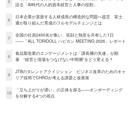
5
語る「AI時代の人的資本経営と人事の役割」
日本企業が直面する人材成長の構造的な問題へ提言 富士
6
通が取り組んだ育成のフルモデルチェンジとは
全国の社員2400名が集い、笑顔と熱意を共有した1日
7
――「ALL TORIDOLL ハピカン MEETING 2026」レポート
食品製造業のエンゲージメントは「課長層の失速」が顕
8
著 “経営と現場をつなげない中間層”をどう変える？
JTBのタレントアクイジション ビジネス改革のためのキャ
9
リア採用でCHROが考える課題と改善策
「立ち上がりが遅い」の正体を探る——オンボーディング
10
を分解する4つの視点