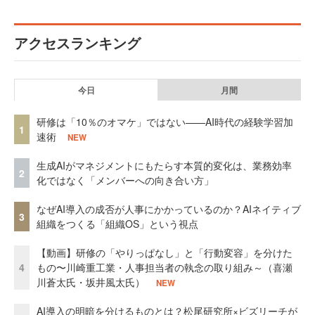
アクセスランキング
今日
月間
研修は「10％のオマケ」ではない——AI時代の経験学習加
1
速術
NEW
生成AIがマネジメントにもたらす本質的変化は、業務効率
2
化ではなく「メンバーへの向き合い方」
なぜAI導入の成否が人事にかかっているのか？AIネイティブ
3
組織をつくる「組織OS」という視点
【動画】研修の「やりっぱなし」と「行動変容」を分けた
4
もの〜川崎重工業・人事担当者の執念の取り組み～（喜瀬
川蒼太氏・坂井風太氏）
NEW
AI導入の明暗を分けるものとは？松尾研究所×ビズリーチが