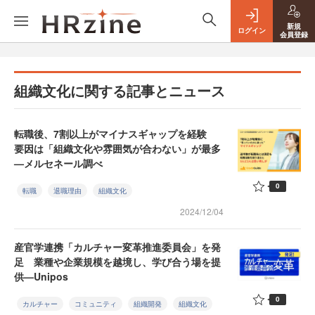
新規
ログイン
会員登録
組織文化に関する記事とニュース
転職後、7割以上がマイナスギャップを経験
要因は「組織文化や雰囲気が合わない」が最多
—メルセネール調べ
0
転職
退職理由
組織文化
2024/12/04
産官学連携「カルチャー変革推進委員会」を発
足 業種や企業規模を越境し、学び合う場を提
供—Unipos
0
カルチャー
コミュニティ
組織開発
組織文化