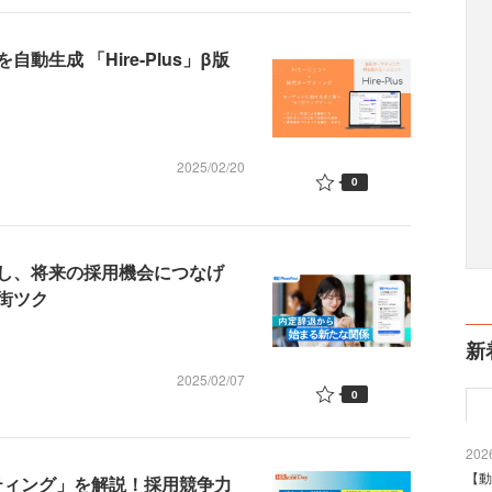
生成 「Hire-Plus」β版
2025/02/20
0
し、将来の採用機会につなげ
街ツク
新
2025/02/07
0
2026
【動
ケティング」を解説！採用競争力