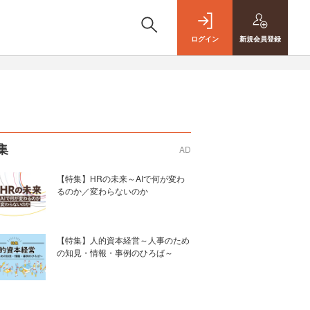
ログイン
新規
会員登録
集
AD
【特集】HRの未来～AIで何が変わ
るのか／変わらないのか
【特集】人的資本経営～人事のため
の知見・情報・事例のひろば～