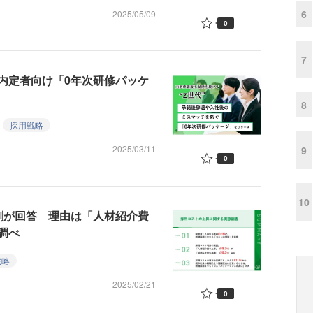
6
2025/05/09
0
7
内定者向け「0年次研修パッケ
8
採用戦略
2025/03/11
9
0
10
割が回答 理由は「人材紹介費
調べ
戦略
2025/02/21
0