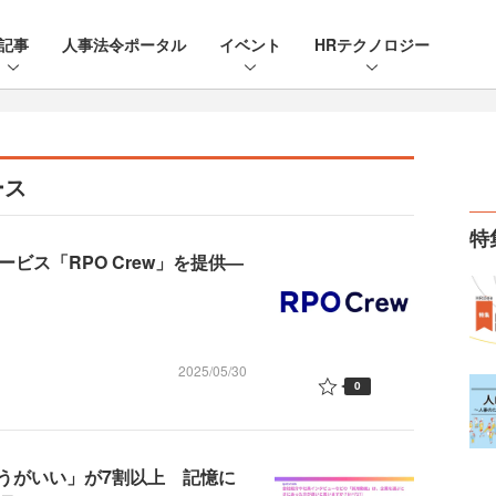
記事
人事法令ポータル
イベント
HRテクノロジー
ース
特
ビス「RPO Crew」を提供—
2025/05/30
0
うがいい」が7割以上 記憶に