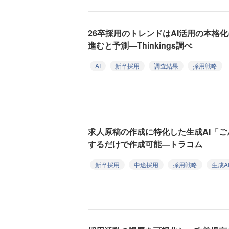
26卒採用のトレンドはAI活用の本格
進むと予測—Thinkings調べ
AI
新卒採用
調査結果
採用戦略
求人原稿の作成に特化した生成AI「
するだけで作成可能—トラコム
新卒採用
中途採用
採用戦略
生成A