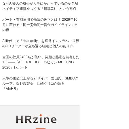
なぜAI導入の成否が人事にかかっているのか？AI
ネイティブ組織をつくる「組織OS」という視点
パート・有期雇用労働法の改正とは？ 2026年10
月に変わる「同一労働同一賃金ガイドライン」の
内容
AI時代こそ「Humanity」を経営インフラへ 世界
のHRリーダーが立ち返る組織と個人のあり方
全国の社員2400名が集い、笑顔と熱意を共有した
1日――「ALL TORIDOLL ハピカン MEETING
2026」レポート
人事の価値は上がる?! サイバー曽山氏、SMBCグ
ループ、塩野義製薬、江崎グリコが語る
「AI×HR」