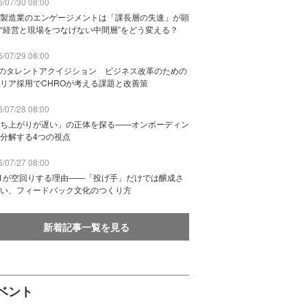
/07/30 08:00
製造業のエンゲージメントは「課長層の失速」が顕
“経営と現場をつなげない中間層”をどう変える？
/07/29 08:00
Bのタレントアクイジション ビジネス改革のための
リア採用でCHROが考える課題と改善策
/07/28 08:00
ち上がりが遅い」の正体を探る——オンボーディン
分解する4つの視点
/07/27 08:00
n1が空回りする理由——「投げ手」だけでは醸成さ
い、フィードバック文化のつくり方
新着記事一覧を見る
ベント