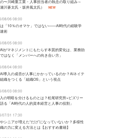
の〜川崎重工業・人事担当者の執念の取り組み～
瀬川蒼太氏・坂井風太氏）
NEW
/08/06 08:00
は「10％のオマケ」ではない——AI時代の経験学
速術
/08/05 08:00
AIがマネジメントにもたらす本質的変化は、業務効
ではなく「メンバーへの向き合い方」
/08/04 08:00
AI導入の成否が人事にかかっているのか？AIネイテ
組織をつくる「組織OS」という視点
/08/03 08:00
導入の明暗を分けるものとは？松尾研究所×ビズリー
語る「AI時代の人的資本経営と人事の役割」
/07/31 17:30
やシニアが増えた“だけ”になっていないか？多様性
織の力に変える方法とは【おすすめ書籍】