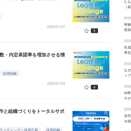
たも
（喜
2026
研修
2025/01/27
習加
0
2026
生成
率化
募数・内定承諾率を増加させる情
2026
なぜ
採用戦略
ィブ
2025/01/24
2026
0
AI
チが
2026
作と組織づくりをトータルサポ
女性
を組
ランディング・採用広報
採用戦略