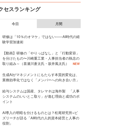
クセスランキング
今日
月間
研修は「10％のオマケ」ではない——AI時代の経
験学習加速術
【動画】研修の「やりっぱなし」と「行動変容」
を分けたもの〜川崎重工業・人事担当者の執念の
取り組み～（喜瀬川蒼太氏・坂井風太氏）
NEW
生成AIがマネジメントにもたらす本質的変化は、
業務効率化ではなく「メンバーへの向き合い方」
給与システムは国産、タレマネは海外製 「人事
システムのいいとこ取り」が進む理由と成功のポ
イント
AI導入の明暗を分けるものとは？松尾研究所×ビ
ズリーチが語る「AI時代の人的資本経営と人事の
役割」