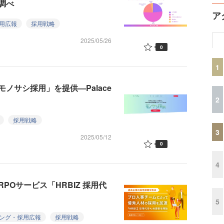
調べ
ア
用広報
採用戦略
2025/05/26
0
1
ノサシ採用」を提供—Palace
2
採用戦略
3
2025/05/12
0
4
Oサービス「HRBIZ 採用代
5
ング・採用広報
採用戦略