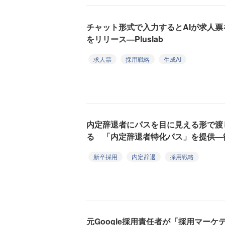
チャット形式で入力するとAIが求人票を自動
をリリース—Pluslab
求人票
採用戦略
生成AI
内定辞退者にパスを目に見える形で渡
る 「内定辞退者特化パス」を提供—
新卒採用
内定辞退
採用戦略
元Google採用責任者が「採用マー