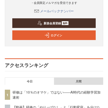
・会員限定メルマガを受信できます
メールバックナンバー
新規会員登録
無料
ログイン
アクセスランキング
今日
月間
研修は「10％のオマケ」ではない——AI時代の経験学習加
1
速術
【動画】研修の「やりっぱなし」と「行動変容」を分けた