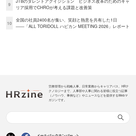
JTBのタレントアクイジション ビジネス改革のためのキャ
9
リア採用でCHROが考える課題と改善策
全国の社員2400名が集い、笑顔と熱意を共有した1日
10
――「ALL TORIDOLL ハピカン MEETING 2026」レポート
労務管理から戦略人事、日常業務からキャリアパス、HRテ
クノロジーまで、人事部や人事に関わる皆様に役立つ記事
（ノウハウ、事例など）やニュースなどを提供するWebマ
ガジンです。
メールバックナンバー