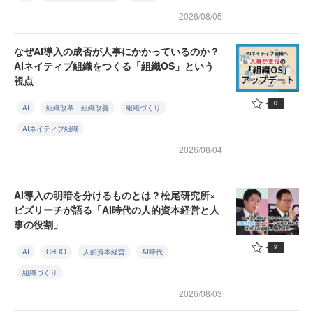
2026/08/05
なぜAI導入の成否が人事にかかっているのか？
AIネイティブ組織をつくる「組織OS」という
視点
0
AI
組織改革・組織改善
組織づくり
AIネイティブ組織
2026/08/04
AI導入の明暗を分けるものとは？松尾研究所×
ビズリーチが語る「AI時代の人的資本経営と人
事の役割」
2
AI
CHRO
人的資本経営
AI時代
組織づくり
2026/08/03