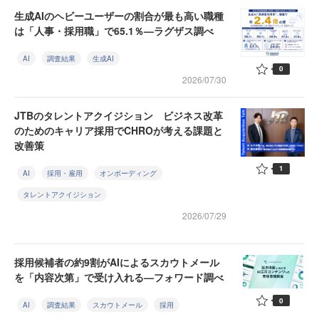
生成AIのヘビーユーザーの割合が最も高い職種
は「人事・採用職」で65.1％—ラグザス調べ
AI
調査結果
生成AI
0
2026/07/30
JTBのタレントアクイジション ビジネス改革
のためのキャリア採用でCHROが考える課題と
改善策
1
AI
採用・雇用
オンボーディング
タレントアクイジション
2026/07/29
採用候補者の約9割がAIによるスカウトメール
を「内容次第」で受け入れる—フォワード調べ
0
AI
調査結果
スカウトメール
採用