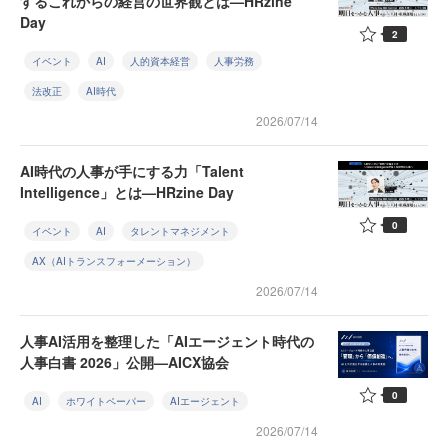
するこれからの経営の世界観とは—HRzine
Day
2
イベント
AI
人的資本経営
人事労務
法改正
AI時代
2026/07/14
AI時代の人事が手にする力「Talent
Intelligence」とは—HRzine Day
0
イベント
AI
タレントマネジメント
AX（AIトランスフォーメーション）
2026/07/14
人事AI活用を整理した「AIエージェント時代の
人事白書 2026」公開—AICX協会
0
AI
ホワイトペーパー
AIエージェント
2026/07/14