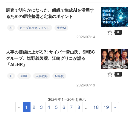
調査で明らかになった、組織で生成AIを活用す
るための環境整備と定着のポイント
AI
ピープルマネジメント
生成AI
0
2026/07/14
人事の価値は上がる?! サイバー曽山氏、SMBC
グループ、塩野義製薬、江崎グリコが語る
「AI×HR」
0
AI
CHRO
人事戦略
AI時代
2026/07/13
362件中1～20件を表示
«
1
2
3
4
5
6
7
8
...
18
19
»