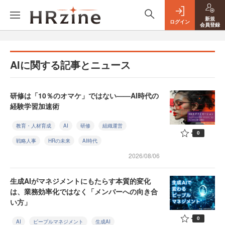
新規
ログイン
会員登録
AIに関する記事とニュース
研修は「10％のオマケ」ではない——AI時代の
経験学習加速術
教育・人材育成
AI
研修
組織運営
0
戦略人事
HRの未来
AI時代
2026/08/06
生成AIがマネジメントにもたらす本質的変化
は、業務効率化ではなく「メンバーへの向き合
い方」
0
AI
ピープルマネジメント
生成AI