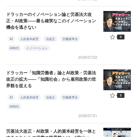
ドラッカーのイノベーション論と労基法大改
正・AI政策——最も確実なこのイノベーション
機会を逃さない
0
AI
人的資本経営
法改正
労働基準法
AI時代
イノベーション
2026/07/22
ドラッカー「知識労働者」論とAI政策・労基法
改正の拡大——「知識社会」から雇用政策の世
界観を捉える
2
AI
人的資本経営
法改正
労働基準法
AI時代
2026/07/21
労基法大改正・AI政策・人的資本経営を一体と