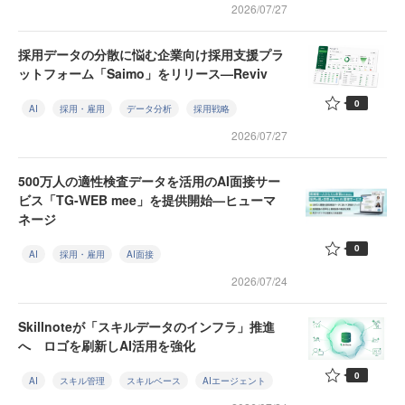
2026/07/27
採用データの分散に悩む企業向け採用支援プラ
ットフォーム「Saimo」をリリース—Reviv
0
AI
採用・雇用
データ分析
採用戦略
2026/07/27
500万人の適性検査データを活用のAI面接サー
ビス「TG-WEB mee」を提供開始—ヒューマ
ネージ
0
AI
採用・雇用
AI面接
2026/07/24
Skillnoteが「スキルデータのインフラ」推進
へ ロゴを刷新しAI活用を強化
0
AI
スキル管理
スキルベース
AIエージェント