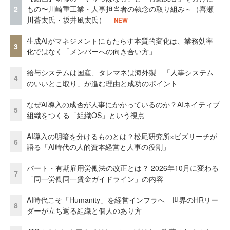
2
もの〜川崎重工業・人事担当者の執念の取り組み～（喜瀬
川蒼太氏・坂井風太氏）
NEW
生成AIがマネジメントにもたらす本質的変化は、業務効率
3
化ではなく「メンバーへの向き合い方」
給与システムは国産、タレマネは海外製 「人事システム
4
のいいとこ取り」が進む理由と成功のポイント
なぜAI導入の成否が人事にかかっているのか？AIネイティブ
5
組織をつくる「組織OS」という視点
AI導入の明暗を分けるものとは？松尾研究所×ビズリーチが
6
語る「AI時代の人的資本経営と人事の役割」
パート・有期雇用労働法の改正とは？ 2026年10月に変わる
7
「同一労働同一賃金ガイドライン」の内容
AI時代こそ「Humanity」を経営インフラへ 世界のHRリー
8
ダーが立ち返る組織と個人のあり方