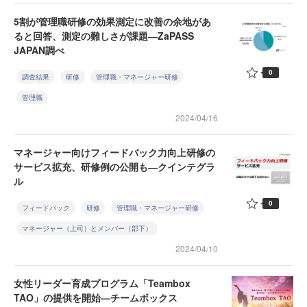
5割が管理職研修の効果測定に改善の余地があ
ると回答、測定の難しさが課題―ZaPASS
JAPAN調べ
0
調査結果
研修
管理職・マネージャー研修
管理職
2024/04/16
マネージャー向けフィードバック力向上研修の
サービス拡充、研修例の公開も―クインテグラ
ル
0
フィードバック
研修
管理職・マネージャー研修
マネージャー（上司）とメンバー（部下）
2024/04/10
女性リーダー育成プログラム「Teambox
TAO」の提供を開始—チームボックス