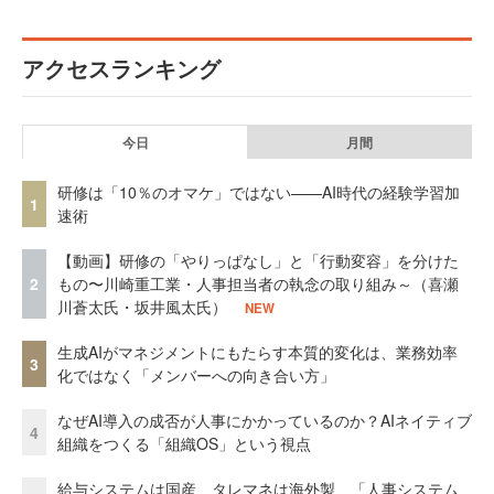
アクセスランキング
今日
月間
研修は「10％のオマケ」ではない——AI時代の経験学習加
1
速術
【動画】研修の「やりっぱなし」と「行動変容」を分けた
2
もの〜川崎重工業・人事担当者の執念の取り組み～（喜瀬
川蒼太氏・坂井風太氏）
NEW
生成AIがマネジメントにもたらす本質的変化は、業務効率
3
化ではなく「メンバーへの向き合い方」
なぜAI導入の成否が人事にかかっているのか？AIネイティブ
4
組織をつくる「組織OS」という視点
給与システムは国産、タレマネは海外製 「人事システム