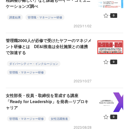
程調整が難しい」など課題も—イー・コミュニ
ケーションズ調べ
0
調査結果
管理職・マネージャー研修
2023/11/02
管理職2000人が必修で受けたヤフーのマネジメ
ント研修とは DE&I推進は全社施策との連携
で加速する
0
ダイバーシティー・インクルージョン
管理職・マネージャー研修
2023/10/27
女性部長・役員・取締役を育成する講座
「Ready for Leadership」を発表—リプロキ
ャリア
0
管理職・マネージャー研修
女性活躍推進
2023/08/28