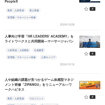
PeopleX
0
教育・人材育成
新人研修
管理職・マネージャー研修
2024/10/28
人事向け学習「HR LEADERS’ ACADEMY」を
ライトワークスと共同開発—マーサージャパン
人材育成・人材開発
社員教育
0
管理職・マネージャー研修
人事キャリア
2024/10/16
人や組織の課題が見つかるゲーム体感型マネジ
メント研修「ZIPANGU」をリニューアル—ワ
ークハピネス
0
教育・人材育成
マネジメント