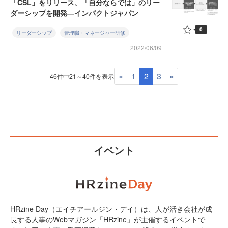
「CSL」をリリース、「自分ならでは」のリー
ダーシップを開発―インパクトジャパン
0
リーダーシップ
管理職・マネージャー研修
2022/06/09
«
1
2
3
»
46件中21～40件を表示
イベント
HRzine Day（エイチアールジン・デイ）は、人が活き会社が成
長する人事のWebマガジン「HRzine」が主催するイベントで