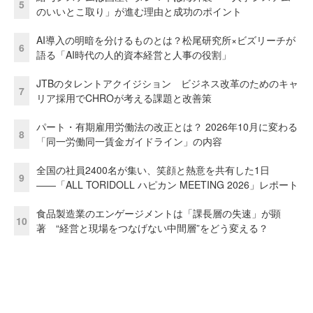
5
のいいとこ取り」が進む理由と成功のポイント
AI導入の明暗を分けるものとは？松尾研究所×ビズリーチが
6
語る「AI時代の人的資本経営と人事の役割」
JTBのタレントアクイジション ビジネス改革のためのキャ
7
リア採用でCHROが考える課題と改善策
パート・有期雇用労働法の改正とは？ 2026年10月に変わる
8
「同一労働同一賃金ガイドライン」の内容
全国の社員2400名が集い、笑顔と熱意を共有した1日
9
――「ALL TORIDOLL ハピカン MEETING 2026」レポート
食品製造業のエンゲージメントは「課長層の失速」が顕
10
著 “経営と現場をつなげない中間層”をどう変える？