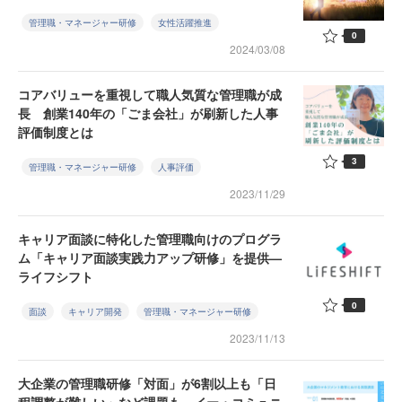
管理職・マネージャー研修
女性活躍推進
0
2024/03/08
コアバリューを重視して職人気質な管理職が成
長 創業140年の「ごま会社」が刷新した人事
評価制度とは
3
管理職・マネージャー研修
人事評価
2023/11/29
キャリア面談に特化した管理職向けのプログラ
ム「キャリア面談実践力アップ研修」を提供—
ライフシフト
0
面談
キャリア開発
管理職・マネージャー研修
2023/11/13
大企業の管理職研修「対面」が6割以上も「日