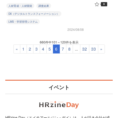
0
人材育成・人材開発
調査結果
DX（デジタルトランスフォーメーション）
LMS・学習管理システム
2024/08/08
660件中101～120件を表示
«
1
2
3
4
5
6
7
8
...
32
33
»
イベント
HRzine Day（エイチアールジン・デイ）は、人が活き会社が成