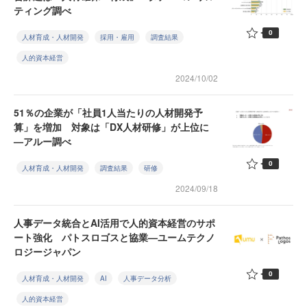
ティング調べ
0
人材育成・人材開発
採用・雇用
調査結果
人的資本経営
2024/10/02
51％の企業が「社員1人当たりの人材開発予
算」を増加 対象は「DX人材研修」が上位に
—アルー調べ
0
人材育成・人材開発
調査結果
研修
2024/09/18
人事データ統合とAI活用で人的資本経営のサポ
ート強化 パトスロゴスと協業—ユームテクノ
ロジージャパン
0
人材育成・人材開発
AI
人事データ分析
人的資本経営