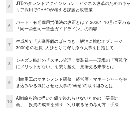
JTBのタレントアクイジション ビジネス改革のためのキャ
5
リア採用でCHROが考える課題と改善策
パート・有期雇用労働法の改正とは？ 2026年10月に変わる
6
「同一労働同一賃金ガイドライン」の内容
生成AIで「人事評価のばらつき」解消に挑むオプテージ
7
3000名の社員1人ひとりに寄り添う人事を目指して
シチズン時計の「スキル管理」実装録——現場の「可視化
8
にメリットがない」を乗り越え、見据える未来とは
川崎重工のマネジメント研修 経営層・マネージャーを巻
9
き込みやる気にさせた人事の“執念”の取り組みとは
AI戦略を絵に描いた餅で終わらせないための「要員計
10
画」 投資の成果を測り、刈り取るその考え方・手法