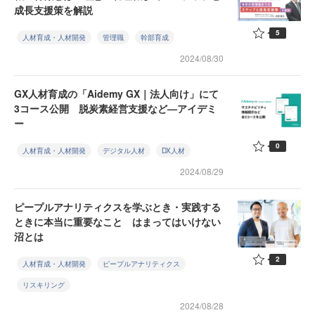
成長支援策を解説
5
人材育成・人材開発
管理職
幹部育成
2024/08/30
GX人材育成の「Aidemy GX｜法人向け」にて
3コース公開 脱炭素経営支援など—アイデミ
ー
0
人材育成・人材開発
デジタル人材
DX人材
2024/08/29
ピープルアナリティクスを学ぶとき・実践する
ときに本当に重要なこと はまってはいけない
沼とは
2
人材育成・人材開発
ピープルアナリティクス
リスキリング
2024/08/28