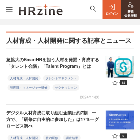
新規
ログイン
会員登録
人材育成・人材開発に関する記事とニュース
急拡大のSmartHRを担う人材を発掘・育成する
「タレント会議」「Talent Program」とは
人材育成・人材開発
タレントマネジメント
12
管理職・マネージャー研修
サクセッション
2024/11/26
デジタル人材育成に取り組む企業は約7割 一
方で、「研修に自主的に参加した」は17％—グ
ロービス調べ
0
人材育成・人材開発
社内研修
調査結果