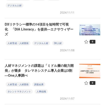
デジタル人材
2024/11/11
DXリテラシー標準の14項目を短時間で可視
化 「DIA Literacy」を提供—エクサウィザー
ズ
0
人材育成・人材開発
デジタル人材
DX人材
2024/11/08
人材マネジメントの課題は「ミドル層の能力開
発」が最多 タレマネシステム導入企業は3割
—One人事調べ
0
人材育成・人材開発
調査結果
タレントマネジメント
人事組織
2024/11/07