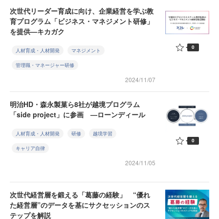
次世代リーダー育成に向け、企業経営を学ぶ教
育プログラム「ビジネス・マネジメント研修」
を提供—キカガク
0
人材育成・人材開発
マネジメント
管理職・マネージャー研修
2024/11/07
明治HD・森永製菓ら8社が越境プログラム
「side project」に参画 —ローンディール
人材育成・人材開発
研修
越境学習
0
キャリア自律
2024/11/05
次世代経営層を鍛える「葛藤の経験」 “優れ
た経営層”のデータを基にサクセッションのス
テップを解説