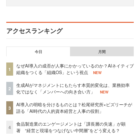
アクセスランキング
今日
月間
なぜAI導入の成否が人事にかかっているのか？AIネイティブ
1
組織をつくる「組織OS」という視点
NEW
生成AIがマネジメントにもたらす本質的変化は、業務効率
2
化ではなく「メンバーへの向き合い方」
NEW
AI導入の明暗を分けるものとは？松尾研究所×ビズリーチが
3
語る「AI時代の人的資本経営と人事の役割」
食品製造業のエンゲージメントは「課長層の失速」が顕
4
著 “経営と現場をつなげない中間層”をどう変える？