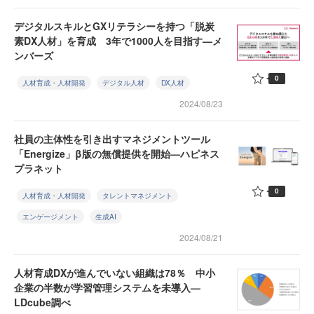
デジタルスキルとGXリテラシーを持つ「脱炭
素DX人材」を育成 3年で1000人を目指す—メ
ンバーズ
0
人材育成・人材開発
デジタル人材
DX人材
2024/08/23
社員の主体性を引き出すマネジメントツール
「Energize」β版の無償提供を開始—ハピネス
プラネット
0
人材育成・人材開発
タレントマネジメント
エンゲージメント
生成AI
2024/08/21
人材育成DXが進んでいない組織は78％ 中小
企業の半数が学習管理システムを未導入—
LDcube調べ