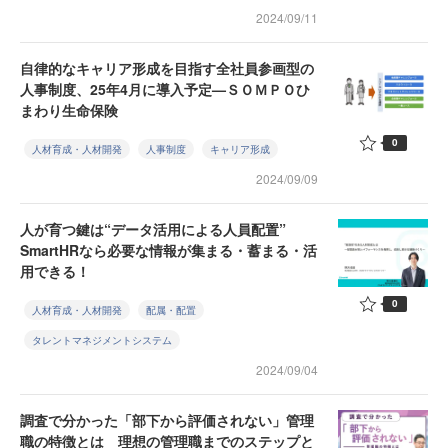
2024/09/11
自律的なキャリア形成を目指す全社員参画型の
人事制度、25年4月に導入予定—ＳＯＭＰＯひ
まわり生命保険
0
人材育成・人材開発
人事制度
キャリア形成
2024/09/09
人が育つ鍵は“データ活用による人員配置”
SmartHRなら必要な情報が集まる・蓄まる・活
用できる！
0
人材育成・人材開発
配属・配置
タレントマネジメントシステム
2024/09/04
調査で分かった「部下から評価されない」管理
職の特徴とは 理想の管理職までのステップと