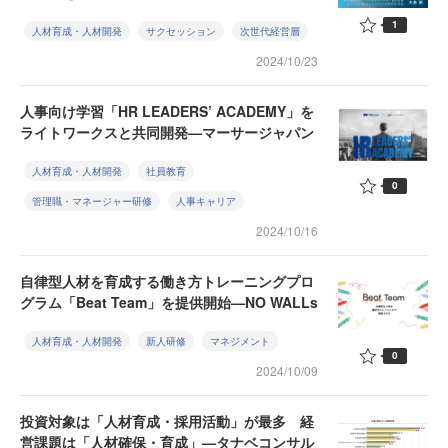
1
人材育成・人材開発
サクセッション
次世代経営層
2024/10/23
人事向け学習「HR LEADERS’ ACADEMY」を
ライトワークスと共同開発—マーサージャパン
人材育成・人材開発
社員教育
0
管理職・マネージャー研修
人事キャリア
2024/10/16
自律型人材を育成する働き方トレーニングプロ
グラム「Beat Team」を提供開始—NO WALLs
人材育成・人材開発
新人研修
マネジメント
0
2024/10/09
投資対象は「人材育成・採用活動」が最多 経
営課題は「人材確保・育成」—タナベコンサル