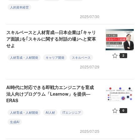
人的資本経営
2025/07/30
スキルベースと人材育成—日本企業は｢キャリ
ア面談｣を｢スキルに関する対話の場｣へと変革
せよ
2
人材育成・人材開発
キャリア開発
スキルベース
2025/07/29
AI時代に対応できる即戦力エンジニアを育成
法人向けプログラム「Learnow」を提供—
ERAS
0
人材育成・人材開発
AI人材
ITエンジニア
生成AI
2025/07/25