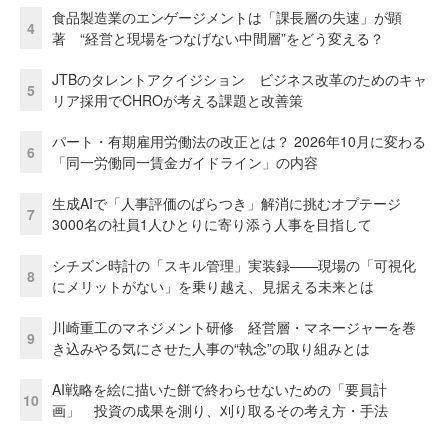
食品製造業のエンゲージメントは「課長層の失速」が顕
4
著 “経営と現場をつなげない中間層”をどう変える？
JTBのタレントアクイジション ビジネス改革のためのキャ
5
リア採用でCHROが考える課題と改善策
パート・有期雇用労働法の改正とは？ 2026年10月に変わる
6
「同一労働同一賃金ガイドライン」の内容
生成AIで「人事評価のばらつき」解消に挑むオプテージ
7
3000名の社員1人ひとりに寄り添う人事を目指して
シチズン時計の「スキル管理」実装録——現場の「可視化
8
にメリットがない」を乗り越え、見据える未来とは
川崎重工のマネジメント研修 経営層・マネージャーを巻
9
き込みやる気にさせた人事の“執念”の取り組みとは
AI戦略を絵に描いた餅で終わらせないための「要員計
10
画」 投資の成果を測り、刈り取るその考え方・手法