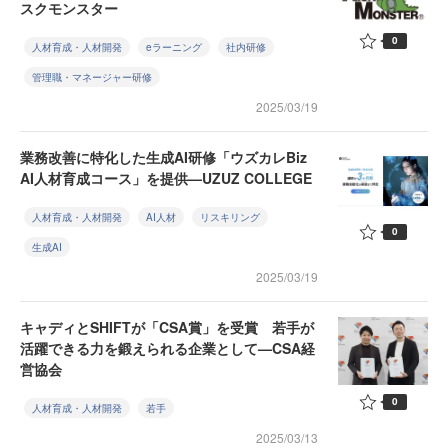
スクモンスター
0
人材育成・人材開発
eラーニング
社内研修
管理職・マネージャー研修
2025/03/19
業務改善に特化した生成AI研修「ウズカレBiz
AI人材育成コース」を提供—UZUZ COLLEGE
人材育成・人材開発
AI人材
リスキリング
0
生成AI
2025/03/19
キャディとSHIFTが「CSA賞」を受賞 若手が
活躍できる力を鍛えられる企業として—CSA経
営協会
0
人材育成・人材開発
若手
2025/03/13