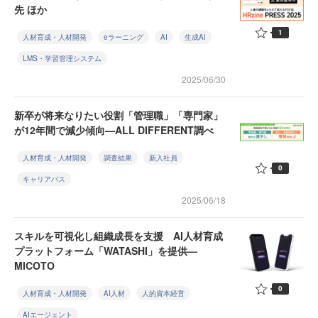
先 ほか
1
人材育成・人材開発
eラーニング
AI
生成AI
LMS・学習管理システム
2025/06/30
新卒が将来なりたい役割「管理職」「専門家」
が12年間で減少傾向—ALL DIFFERENT調べ
人材育成・人材開発
調査結果
新入社員
0
キャリアパス
2025/06/18
スキルを可視化し組織成長を支援 AI人材育成
プラットフォーム「WATASHI」を提供—
MICOTO
0
人材育成・人材開発
AI人材
人的資本経営
AIエージェント