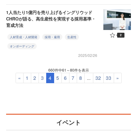
1人当たり1億円を売り上げるイングリウッド
CHROが語る、高生産性を実現する採用基準・
育成方法
2
人材育成・人材開発
採用・雇用
生産性
オンボーディング
2025/02/26
660件中61～80件を表示
«
1
2
3
4
5
6
7
8
...
32
33
»
イベント