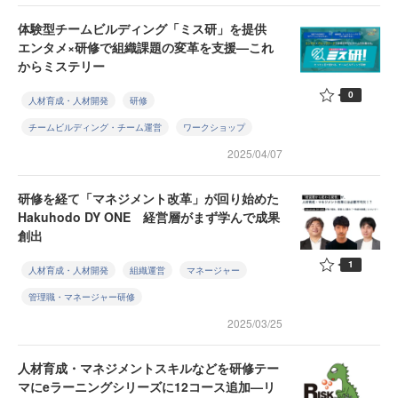
体験型チームビルディング「ミス研」を提供
エンタメ×研修で組織課題の変革を支援—これ
からミステリー
0
人材育成・人材開発
研修
チームビルディング・チーム運営
ワークショップ
2025/04/07
研修を経て「マネジメント改革」が回り始めた
Hakuhodo DY ONE 経営層がまず学んで成果
創出
1
人材育成・人材開発
組織運営
マネージャー
管理職・マネージャー研修
2025/03/25
人材育成・マネジメントスキルなどを研修テー
マにeラーニングシリーズに12コース追加—リ