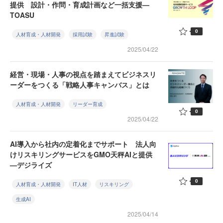
提供 設計・作問・育成計画など一括支援—
TOASU
0
人材育成・人材開発
採用試験
昇進試験
2025/04/22
経営・現場・人事の視点を踏まえてビジネスリ
ーダーをつくる「戦略人事キャンバス」とは
人材育成・人材開発
リーダー育成
0
2025/04/22
AI導入から社内の定着化までサポート 法人向
けリスキリングサービスをGMO天秤AIと提供
—デジライズ
0
人材育成・人材開発
IT人材
リスキリング
生成AI
2025/04/14