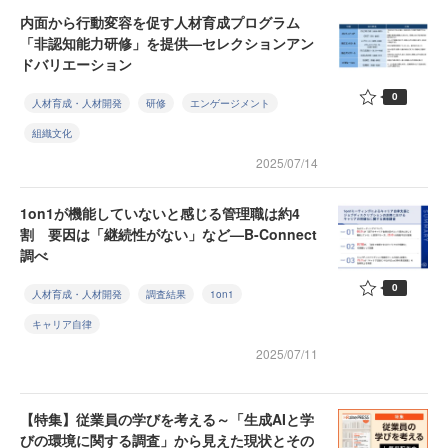
内面から行動変容を促す人材育成プログラム
「非認知能力研修」を提供—セレクションアン
ドバリエーション
0
人材育成・人材開発
研修
エンゲージメント
組織文化
2025/07/14
1on1が機能していないと感じる管理職は約4
割 要因は「継続性がない」など—B-Connect
調べ
0
人材育成・人材開発
調査結果
1on1
キャリア自律
2025/07/11
【特集】従業員の学びを考える～「生成AIと学
びの環境に関する調査」から見えた現状とその