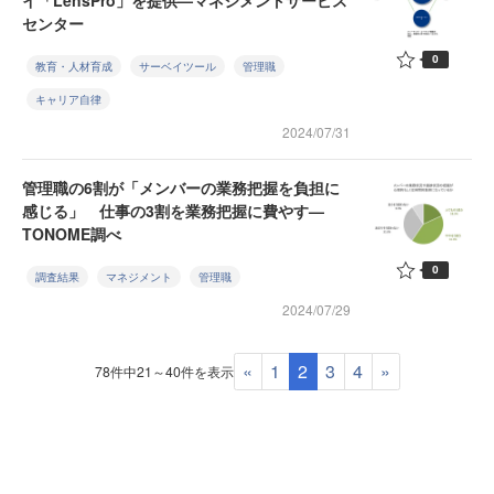
イ「LensPro」を提供—マネジメントサービス
センター
0
教育・人材育成
サーベイツール
管理職
キャリア自律
2024/07/31
管理職の6割が「メンバーの業務把握を負担に
感じる」 仕事の3割を業務把握に費やす—
TONOME調べ
0
調査結果
マネジメント
管理職
2024/07/29
«
1
2
3
4
»
78件中21～40件を表示