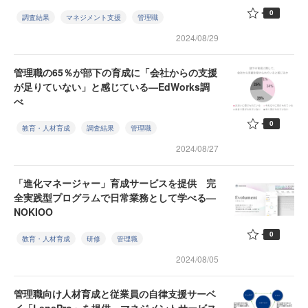
0
調査結果
マネジメント支援
管理職
2024/08/29
管理職の65％が部下の育成に「会社からの支援
が足りていない」と感じている—EdWorks調
べ
0
教育・人材育成
調査結果
管理職
2024/08/27
「進化マネージャー」育成サービスを提供 完
全実践型プログラムで日常業務として学べる—
NOKIOO
0
教育・人材育成
研修
管理職
2024/08/05
管理職向け人材育成と従業員の自律支援サーベ