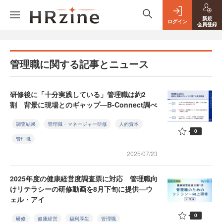
新規
ログイン
会員登録
管理職に関する記事とニュース
研修後に「十分実践している」管理職は約2
割 背景に現場とのギャップ—B-Connect調べ
調査結果
管理職・マネージャー研修
人的資本
0
管理職
2025/07/23
2025年度の健康経営度調査票に対応 管理職向
けリテラシーの研修動画を8月下旬に提供—ウ
ェル・アイ
0
研修
健康経営
福利厚生
管理職