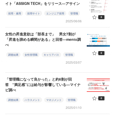
イト「ASSIGN TECH」をリリース—アサイン
採用・雇用
採用サイト
エンジニア採用
管理職
0
2025/06/06
女性の昇進意欲は「部長まで」 男女7割が
「昇進を諦める瞬間がある」と回答—mento調
べ
0
調査結果
女性管理職
キャリアパス
管理職
2025/03/07
「管理職になって良かった」と約6割が回
答 “満足感”には給与が影響している—マイナ
ビ調べ
0
調査結果
ハラスメント
マネジメント
管理職
2025/01/10