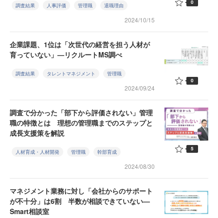
0
調査結果
人事評価
管理職
退職理由
2024/10/15
企業課題、1位は「次世代の経営を担う人材が
育っていない」—リクルートMS調べ
調査結果
タレントマネジメント
管理職
0
2024/09/24
調査で分かった「部下から評価されない」管理
職の特徴とは 理想の管理職までのステップと
成長支援策を解説
5
人材育成・人材開発
管理職
幹部育成
2024/08/30
マネジメント業務に対し「会社からのサポート
が不十分」は6割 半数が相談できていない—
Smart相談室