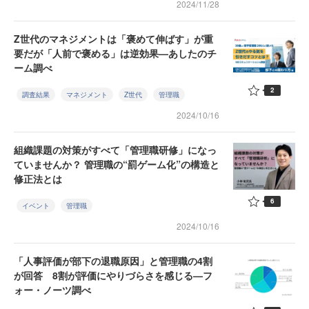
2024/11/28
Z世代のマネジメントは「褒めて伸ばす」が重
要だが「人前で褒める」は逆効果—あしたのチ
ーム調べ
2
調査結果
マネジメント
Z世代
管理職
2024/10/16
組織課題の対策がすべて「管理職研修」になっ
ていませんか？ 管理職の“罰ゲーム化”の構造と
修正法とは
6
イベント
管理職
2024/10/16
「人事評価が部下の退職原因」と管理職の4割
が回答 8割が評価にやりづらさを感じる—フ
ォー・ノーツ調べ