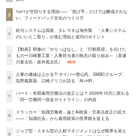
1on1が空回りする理由——「投げ手」だけでは醸成されな
3
い、フィードバック文化のつくり方
給与システムは国産、タレマネは海外製 「人事システム
4
のいいとこ取り」が進む理由と成功のポイント
【動画】研修の「やりっぱなし」と「行動変容」を分けた
5
もの〜川崎重工業・人事担当者の執念の取り組み～（喜瀬
川蒼太氏・坂井風太氏）
NEW
人事の価値は上がる?! サイバー曽山氏、SMBCグループ、
6
塩野義製薬、江崎グリコが語る「AI×HR」
パート・有期雇用労働法の改正とは？ 2026年10月に変わる
7
「同一労働同一賃金ガイドライン」の内容
ドラッカー「知識労働者」論とAI政策・労基法改正の拡大
8
——「知識社会」から雇用政策の世界観を捉える
ジョブ型・スキル型の人材マネジメントはなぜ限界を迎え
9