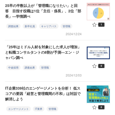
25卒の半数以上が「管理職になりたい」と回
答 目指す役職は1位「主任・係長」、2位「部
長」—学情調べ
1
調査結果
新卒社員
キャリアパス
管理職
2024/12/24
「25年はミドル人材を対象にした求人が増加」
と転職コンサルタントの8割が予測—エン・ジ
ャパン調べ
0
中途採用
調査結果
管理職
2024/12/03
IT企業339社のエンゲージメントを分析！ 低ス
コアの要因「経営と管理職間の不和」は対話で
解消しよう
0
エンゲージメント
IT業界
管理職