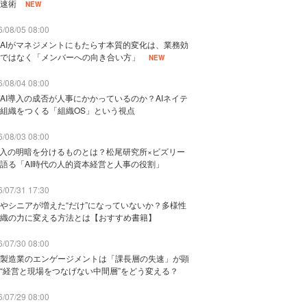
速術
NEW
/08/05 08:00
AIがマネジメントにもたらす本質的変化は、業務効
ではなく「メンバーへの向き合い方」
NEW
/08/04 08:00
AI導入の成否が人事にかかっているのか？AIネイテ
組織をつくる「組織OS」という視点
/08/03 08:00
導入の明暗を分けるものとは？松尾研究所×ビズリー
語る「AI時代の人的資本経営と人事の役割」
/07/31 17:30
やシニアが増えた“だけ”になっていないか？多様性
織の力に変える方法とは【おすすめ書籍】
/07/30 08:00
製造業のエンゲージメントは「課長層の失速」が顕
“経営と現場をつなげない中間層”をどう変える？
/07/29 08:00