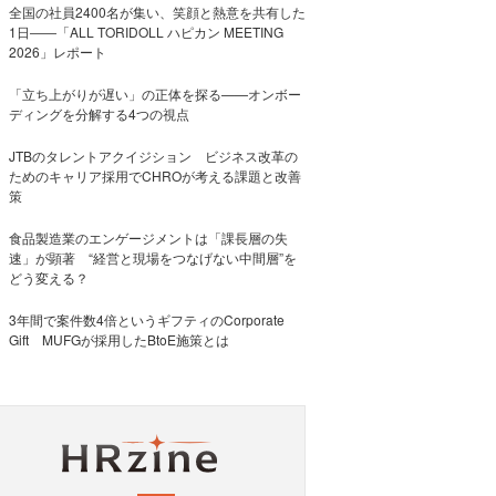
全国の社員2400名が集い、笑顔と熱意を共有した
1日――「ALL TORIDOLL ハピカン MEETING
2026」レポート
「立ち上がりが遅い」の正体を探る——オンボー
ディングを分解する4つの視点
JTBのタレントアクイジション ビジネス改革の
ためのキャリア採用でCHROが考える課題と改善
策
食品製造業のエンゲージメントは「課長層の失
速」が顕著 “経営と現場をつなげない中間層”を
どう変える？
3年間で案件数4倍というギフティのCorporate
Gift MUFGが採用したBtoE施策とは