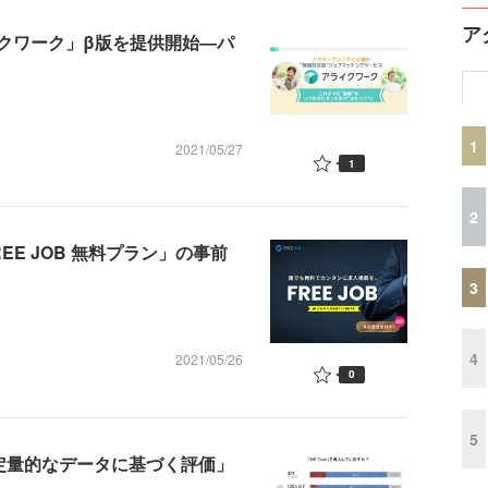
ア
クワーク」β版を提供開始―パ
1
2021/05/27
1
2
E JOB 無料プラン」の事前
3
4
2021/05/26
0
5
「定量的なデータに基づく評価」