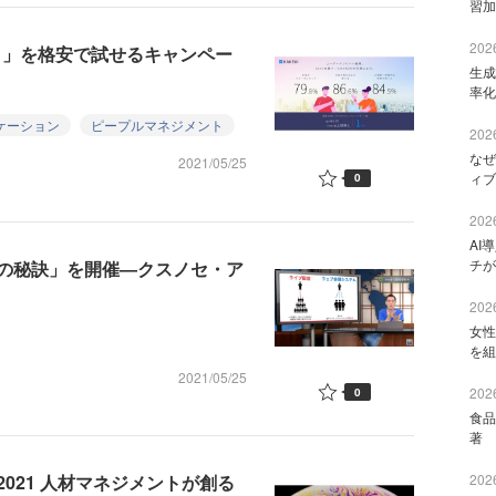
習加
2026
イ」を格安で試せるキャンペー
生成
率化
ケーション
ピープルマネジメント
2026
なぜ
2021/05/25
ィブ
0
2026
AI
チが
の秘訣」を開催―クスノセ・ア
2026
女性
を組
2021/05/25
2026
0
食品
著 
 2021 人材マネジメントが創る
2026