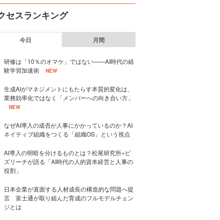
クセスランキング
今日
月間
研修は「10％のオマケ」ではない——AI時代の経
験学習加速術
NEW
生成AIがマネジメントにもたらす本質的変化は、
業務効率化ではなく「メンバーへの向き合い方」
NEW
なぜAI導入の成否が人事にかかっているのか？AI
ネイティブ組織をつくる「組織OS」という視点
AI導入の明暗を分けるものとは？松尾研究所×ビ
ズリーチが語る「AI時代の人的資本経営と人事の
役割」
日本企業が直面する人材成長の構造的な問題へ提
言 富士通が取り組んだ育成のフルモデルチェン
ジとは