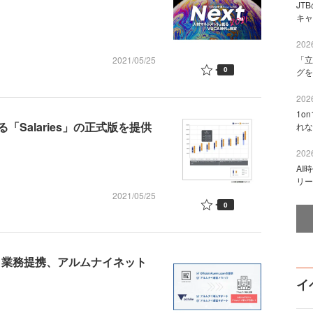
JT
キャ
2026
「立
2021/05/25
0
グを
2026
1o
Salaries」の正式版を提供
れな
2026
AI
リー
2021/05/25
0
eと業務提携、アルムナイネット
イ