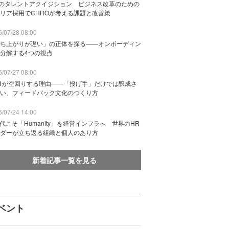
Bのタレントアクイジション ビジネス改革のための
リア採用でCHROが考える課題と改善策
/07/28 08:00
ち上がりが遅い」の正体を探る——オンボーディン
分解する4つの視点
/07/27 08:00
n1が空回りする理由——「投げ手」だけでは醸成さ
い、フィードバック文化のつくり方
/07/24 14:00
時代こそ「Humanity」を経営インフラへ 世界のHR
ダーが立ち返る組織と個人のあり方
新着記事一覧を見る
ベント