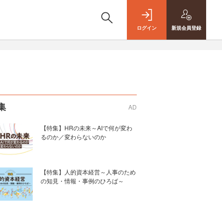
ログイン
新規
会員登録
集
AD
【特集】HRの未来～AIで何が変わ
るのか／変わらないのか
【特集】人的資本経営～人事のため
の知見・情報・事例のひろば～