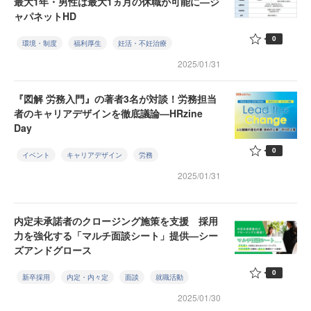
最大1年・男性は最大1ヵ月の休職が可能に—ジ
ャパネットHD
0
環境・制度
福利厚生
妊活・不妊治療
2025/01/31
『図解 労務入門』の著者3名が対談！労務担当
者のキャリアデザインを徹底議論—HRzine
Day
0
イベント
キャリアデザイン
労務
2025/01/31
内定未承諾者のクロージング施策を支援 採用
力を強化する「マルチ面談シート」提供—シー
ズアンドグロース
0
新卒採用
内定・内々定
面談
就職活動
2025/01/30