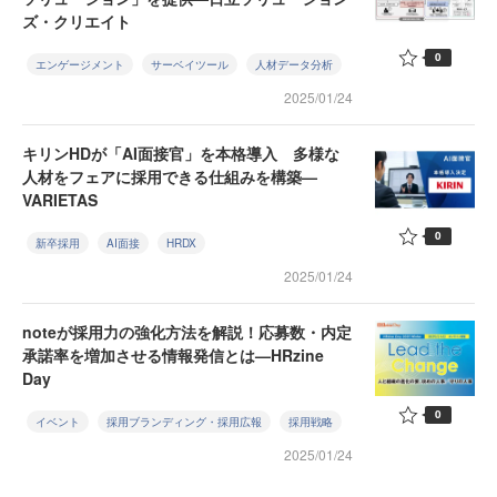
ズ・クリエイト
0
エンゲージメント
サーベイツール
人材データ分析
2025/01/24
キリンHDが「AI面接官」を本格導入 多様な
人材をフェアに採用できる仕組みを構築—
VARIETAS
0
新卒採用
AI面接
HRDX
2025/01/24
noteが採用力の強化方法を解説！応募数・内定
承諾率を増加させる情報発信とは—HRzine
Day
0
イベント
採用ブランディング・採用広報
採用戦略
2025/01/24