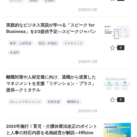
イベント
HRDX
生成AI
2025/01/30
実践的なビジネス英語が学べる「スピーク for
Business」を2/3提供予定—スピークジャパン
教育・人材育成
英語／外国語
リスキリング
0
生成AI
2025/01/29
離職対策や人材定着に向け、退職から逆算した
マネジメントを支援「リテンション・プラス」
提供—クミタテル
0
タレントマネジメント
定着支援
離職防止
2025/01/29
2025年施行！育児・介護休業法改正のポイント
と人事の対応内容を名南経営が解説—HRzine