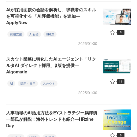
AIが採用面接の会話を解析し、求職者のスキル
を可視化する 「AI評価機能」を追加—
ApplyNow
0
採用支援
AI面接
HRDX
2025/01/30
スカウト業務に特化したAIエージェント「リク
ルタAI ダイレクト採用」β版を提供—
Algomatic
11
AI
採用・雇用
スカウト
2025/01/30
人事領域のAI活用方法をEYストラテジー鵜澤慎
一郎氏が解説！海外トレンドも紹介—HRzine
Day
0