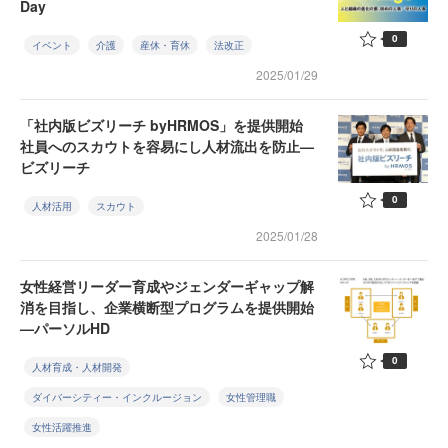
Day
0
イベント
介護
産休・育休
法改正
2025/01/29
「社内版ビズリーチ byHRMOS」を提供開始
社員へのスカウトを容易にし人材流出を防止—
ビズリーチ
0
人材活用
スカウト
2025/01/28
女性経営リーダー育成やジェンダーギャップ解
消を目指し、企業横断型プログラムを提供開始
—パーソルHD
0
人材育成・人材開発
ダイバーシティー・インクルージョン
女性管理職
女性活躍推進