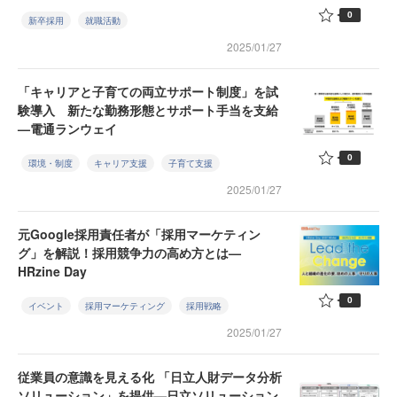
0
新卒採用
就職活動
2025/01/27
「キャリアと子育ての両立サポート制度」を試
験導入 新たな勤務形態とサポート手当を支給
—電通ランウェイ
0
環境・制度
キャリア支援
子育て支援
2025/01/27
元Google採用責任者が「採用マーケティン
グ」を解説！採用競争力の高め方とは—
HRzine Day
0
イベント
採用マーケティング
採用戦略
2025/01/27
従業員の意識を見える化 「日立人財データ分析
ソリューション」を提供—日立ソリューション