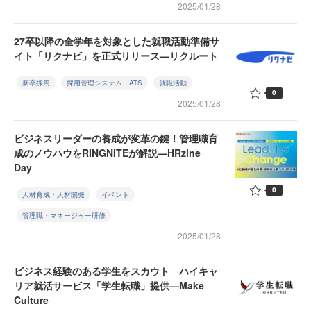
2025/01/28
27卒以降の全学年を対象とした就職活動準備サ
イト「リクナビ」を正式リリース—リクルート
新卒採用
採用管理システム・ATS
就職活動
0
2025/01/28
ビジネスリーダーの養成が変革の鍵！管理職育
成のノウハウをRINGNITEが解説—HRzine
Day
0
人材育成・人材開発
イベント
管理職・マネージャー研修
2025/01/28
ビジネス経験のある学生をスカウト ハイキャ
リア就活サービス「学生転職」提供—Make
Culture