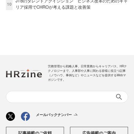
JTBのタレントアクイジション ビジネス改革のためのキャ
10
リア採用でCHROが考える課題と改善策
労務管理から戦略人事、日常業務からキャリアパス、HRテ
クノロジーまで、人事部や人事に関わる皆様に役立つ記事
（ノウハウ、事例など）やニュースなどを提供するWebマ
ガジンです。
メールバックナンバー
記事掲載のご依頼
広告掲載のご案内