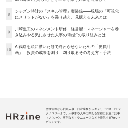
シチズン時計の「スキル管理」実装録——現場の「可視化
8
にメリットがない」を乗り越え、見据える未来とは
川崎重工のマネジメント研修 経営層・マネージャーを巻
9
き込みやる気にさせた人事の“執念”の取り組みとは
AI戦略を絵に描いた餅で終わらせないための「要員計
10
画」 投資の成果を測り、刈り取るその考え方・手法
労務管理から戦略人事、日常業務からキャリアパス、HRテ
クノロジーまで、人事部や人事に関わる皆様に役立つ記事
（ノウハウ、事例など）やニュースなどを提供するWebマ
ガジンです。