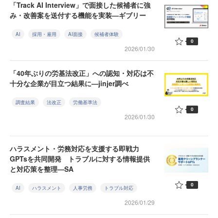
「Track AI Interview」で面接した候補者に強
み・改善案を送付する機能を実装—ギブリー
AI
採用・雇用
AI面接
候補者体験
0
2026/01/30
「40年ぶりの労基法改正」への認知・対応は不
十分な企業が目立つ結果に—jinjer調べ
調査結果
法改正
労働基準法
0
2026/01/30
ハラスメント・労務対応を支援する即戦力
GPTsを共同開発 トラブルに対する情報提供
と対応策を整理—SA
0
AI
ハラスメント
人事労務
トラブル対応
2026/01/29