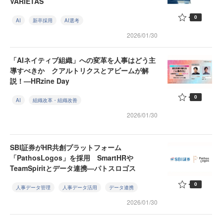
VARIETAS
0
AI
新卒採用
AI選考
2026/01/30
「AIネイティブ組織」への変革を人事はどう主
導すべきか クアルトリクスとアビームが解
説！—HRzine Day
0
AI
組織改革・組織改善
2026/01/30
SBI証券がHR共創プラットフォーム
「PathosLogos」を採用 SmartHRや
TeamSpiritとデータ連携—パトスロゴス
0
人事データ管理
人事データ活用
データ連携
2026/01/30