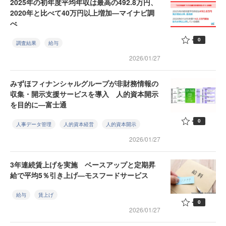
2025年の初年度平均年収は最高の492.8万円、
2020年と比べて40万円以上増加—マイナビ調
べ
0
調査結果
給与
2026/01/27
みずほフィナンシャルグループが非財務情報の
収集・開示支援サービスを導入 人的資本開示
を目的に—富士通
0
人事データ管理
人的資本経営
人的資本開示
2026/01/27
3年連続賃上げを実施 ベースアップと定期昇
給で平均5％引き上げ—モスフードサービス
給与
賃上げ
0
2026/01/27