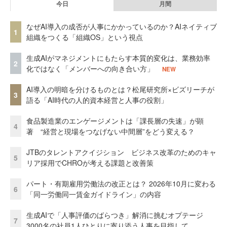
今日
月間
なぜAI導入の成否が人事にかかっているのか？AIネイティブ
1
組織をつくる「組織OS」という視点
生成AIがマネジメントにもたらす本質的変化は、業務効率
2
化ではなく「メンバーへの向き合い方」
NEW
AI導入の明暗を分けるものとは？松尾研究所×ビズリーチが
3
語る「AI時代の人的資本経営と人事の役割」
食品製造業のエンゲージメントは「課長層の失速」が顕
4
著 “経営と現場をつなげない中間層”をどう変える？
JTBのタレントアクイジション ビジネス改革のためのキャ
5
リア採用でCHROが考える課題と改善策
パート・有期雇用労働法の改正とは？ 2026年10月に変わる
6
「同一労働同一賃金ガイドライン」の内容
生成AIで「人事評価のばらつき」解消に挑むオプテージ
7
3000名の社員1人ひとりに寄り添う人事を目指して