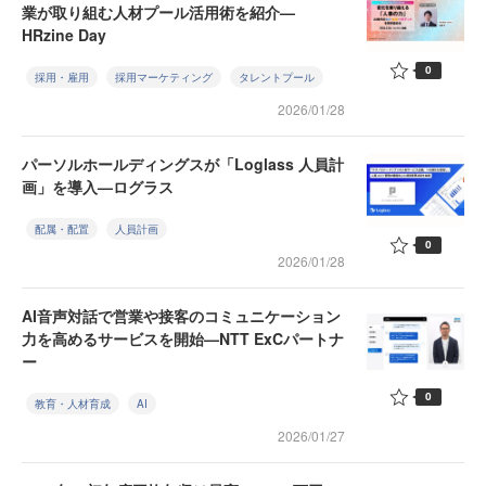
業が取り組む人材プール活用術を紹介—
HRzine Day
0
採用・雇用
採用マーケティング
タレントプール
2026/01/28
パーソルホールディングスが「Loglass 人員計
画」を導入—ログラス
配属・配置
人員計画
0
2026/01/28
AI音声対話で営業や接客のコミュニケーション
力を高めるサービスを開始—NTT ExCパートナ
ー
0
教育・人材育成
AI
2026/01/27