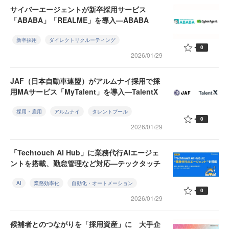
サイバーエージェントが新卒採用サービス
「ABABA」「REALME」を導入—ABABA
新卒採用
ダイレクトリクルーティング
0
2026/01/29
JAF（日本自動車連盟）がアルムナイ採用で採
用MAサービス「MyTalent」を導入—TalentX
採用・雇用
アルムナイ
タレントプール
0
2026/01/29
「Techtouch AI Hub」に業務代行AIエージェ
ントを搭載、勤怠管理など対応—テックタッチ
AI
業務効率化
自動化・オートメーション
0
2026/01/29
候補者とのつながりを「採用資産」に 大手企