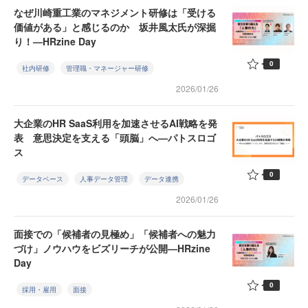
なぜ川崎重工業のマネジメント研修は「受ける
価値がある」と感じるのか 坂井風太氏が深掘
り！—HRzine Day
0
社内研修
管理職・マネージャー研修
2026/01/26
大企業のHR SaaS利用を加速させるAI戦略を発
表 意思決定を支える「頭脳」へ—パトスロゴ
ス
0
データベース
人事データ管理
データ連携
2026/01/26
面接での「候補者の見極め」「候補者への魅力
づけ」ノウハウをビズリーチが公開—HRzine
Day
0
採用・雇用
面接