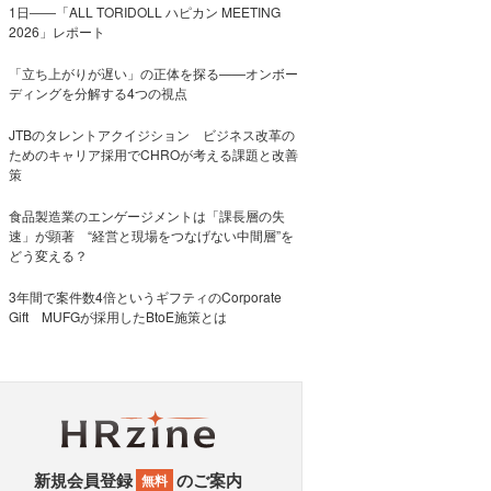
1日――「ALL TORIDOLL ハピカン MEETING
2026」レポート
「立ち上がりが遅い」の正体を探る——オンボー
ディングを分解する4つの視点
JTBのタレントアクイジション ビジネス改革の
ためのキャリア採用でCHROが考える課題と改善
策
食品製造業のエンゲージメントは「課長層の失
速」が顕著 “経営と現場をつなげない中間層”を
どう変える？
3年間で案件数4倍というギフティのCorporate
Gift MUFGが採用したBtoE施策とは
新規会員登録
のご案内
無料