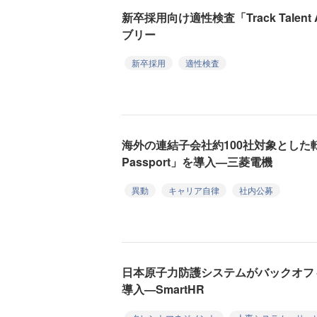
新卒採用向け適性検査「Track Talent
ブリー
新卒採用
適性検査
海外の連結子会社約100社対象とした転職制度
Passport」を導入—三菱電機
異動
キャリア自律
社内公募
日本原子力防護システムがバックオフィ
導入—SmartHR