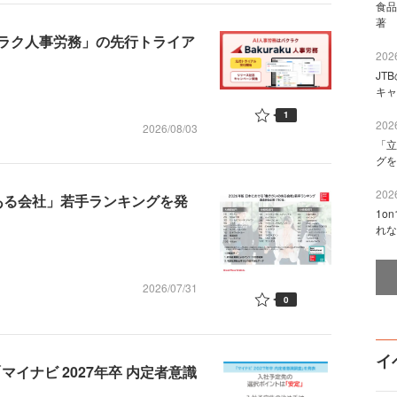
食品
著 
クラク人事労務」の先行トライア
2026
JT
キャ
1
2026
2026/08/03
「立
グを
2026
のある会社」若手ランキングを発
1o
れな
2026/07/31
0
イ
マイナビ 2027年卒 内定者意識