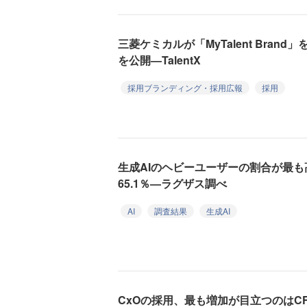
三菱ケミカルが「MyTalent Bra
を公開—TalentX
採用ブランディング・採用広報
採用
生成AIのヘビーユーザーの割合が最
65.1％—ラグザス調べ
AI
調査結果
生成AI
CxOの採用、最も増加が目立つのはCF