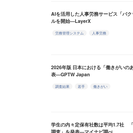
AIを活用した人事労務サービス「バ
ルを開始—LayerX
労務管理システム
人事労務
2026年版 日本における「働きがい
表—GPTW Japan
調査結果
若手
働きがい
学生の内々定保有社数は平均1.7社 「
調査」を発表—マイナビ調べ