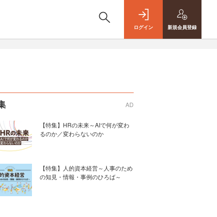
ログイン
新規
会員登録
集
AD
【特集】HRの未来～AIで何が変わ
るのか／変わらないのか
【特集】人的資本経営～人事のため
の知見・情報・事例のひろば～