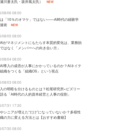
瀬川蒼太氏・坂井風太氏）
NEW
/08/06 08:00
は「10％のオマケ」ではない——AI時代の経験学
速術
NEW
/08/05 08:00
AIがマネジメントにもたらす本質的変化は、業務効
ではなく「メンバーへの向き合い方」
/08/04 08:00
AI導入の成否が人事にかかっているのか？AIネイテ
組織をつくる「組織OS」という視点
/08/03 08:00
導入の明暗を分けるものとは？松尾研究所×ビズリー
語る「AI時代の人的資本経営と人事の役割」
/07/31 17:30
やシニアが増えた“だけ”になっていないか？多様性
織の力に変える方法とは【おすすめ書籍】
/07/30 08:00