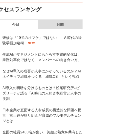
クセスランキング
今日
月間
研修は「10％のオマケ」ではない——AI時代の経
験学習加速術
NEW
生成AIがマネジメントにもたらす本質的変化は、
業務効率化ではなく「メンバーへの向き合い方」
なぜAI導入の成否が人事にかかっているのか？AI
ネイティブ組織をつくる「組織OS」という視点
AI導入の明暗を分けるものとは？松尾研究所×ビ
ズリーチが語る「AI時代の人的資本経営と人事の
役割」
日本企業が直面する人材成長の構造的な問題へ提
言 富士通が取り組んだ育成のフルモデルチェン
ジとは
全国の社員2400名が集い、笑顔と熱意を共有した