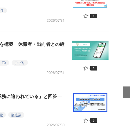
学生
0
2026/07/31
k」を構築 休職者・出向者との継
EX
アプリ
0
2026/07/31
業務に追われている」と回答—
化
製造業
0
2026/07/30