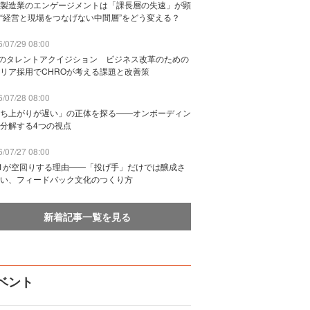
製造業のエンゲージメントは「課長層の失速」が顕
“経営と現場をつなげない中間層”をどう変える？
/07/29 08:00
Bのタレントアクイジション ビジネス改革のための
リア採用でCHROが考える課題と改善策
/07/28 08:00
ち上がりが遅い」の正体を探る——オンボーディン
分解する4つの視点
/07/27 08:00
n1が空回りする理由——「投げ手」だけでは醸成さ
い、フィードバック文化のつくり方
新着記事一覧を見る
ベント