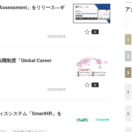
 Assessment」をリリース—ギ
ア
0
2026/08/06
1
2
「Global Career
3
0
2026/08/06
4
スシステム「SmartHR」を
5