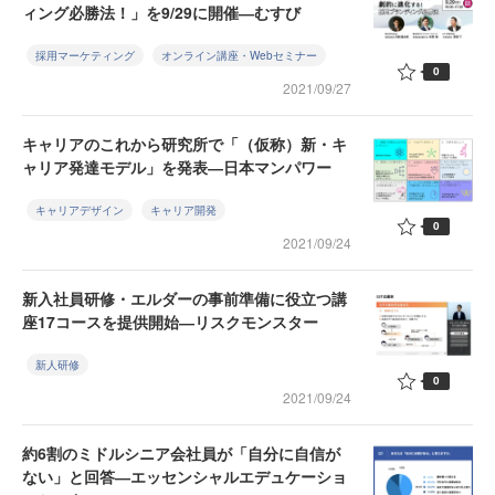
ィング必勝法！」を9/29に開催―むすび
採用マーケティング
オンライン講座・Webセミナー
0
2021/09/27
キャリアのこれから研究所で「（仮称）新・キ
ャリア発達モデル」を発表―日本マンパワー
キャリアデザイン
キャリア開発
0
2021/09/24
新入社員研修・エルダーの事前準備に役立つ講
座17コースを提供開始―リスクモンスター
新人研修
0
2021/09/24
約6割のミドルシニア会社員が「自分に自信が
ない」と回答―エッセンシャルエデュケーショ