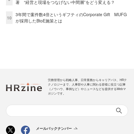
著 “経営と現場をつなげない中間層”をどう変える？
3年間で案件数4倍というギフティのCorporate Gift MUFG
10
が採用したBtoE施策とは
労務管理から戦略人事、日常業務からキャリアパス、HRテ
クノロジーまで、人事部や人事に関わる皆様に役立つ記事
（ノウハウ、事例など）やニュースなどを提供するWebマ
ガジンです。
メールバックナンバー