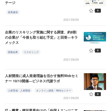
テージ
0
産業健保
2021/09/29
企業のリスキリング実施に関する調査、約8割
の企業が「今後も取り組む予定」と回答―キラ
メックス
0
調査結果
リスキリング
2021/09/29
人材開発に成人発達理論を活かす無料Webセミ
ナー 10/13開催―ビジネス代謝ラボ
人材育成・人材開発
オンライン講座・Webセミナー
0
2021/09/29
IT・機電・建設業界向けの「外国人エンジニア