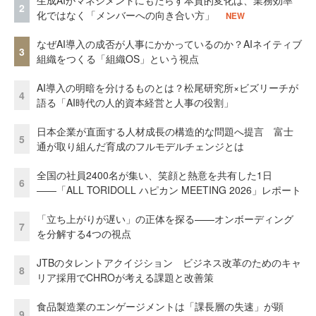
生成AIがマネジメントにもたらす本質的変化は、業務効率
2
化ではなく「メンバーへの向き合い方」
NEW
なぜAI導入の成否が人事にかかっているのか？AIネイティブ
3
組織をつくる「組織OS」という視点
AI導入の明暗を分けるものとは？松尾研究所×ビズリーチが
4
語る「AI時代の人的資本経営と人事の役割」
日本企業が直面する人材成長の構造的な問題へ提言 富士
5
通が取り組んだ育成のフルモデルチェンジとは
全国の社員2400名が集い、笑顔と熱意を共有した1日
6
――「ALL TORIDOLL ハピカン MEETING 2026」レポート
「立ち上がりが遅い」の正体を探る——オンボーディング
7
を分解する4つの視点
JTBのタレントアクイジション ビジネス改革のためのキャ
8
リア採用でCHROが考える課題と改善策
食品製造業のエンゲージメントは「課長層の失速」が顕
9