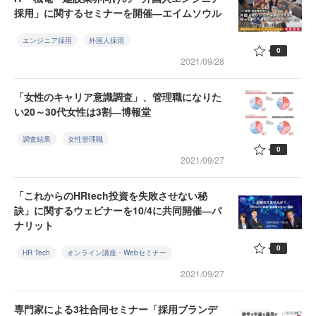
採用」に関するセミナーを開催―エイムソウル
エンジニア採用
外国人採用
0
2021/09/28
「女性のキャリア意識調査」、管理職になりた
い20～30代女性は3割―博報堂
調査結果
女性管理職
0
2021/09/27
「これからのHRtech投資を失敗させない秘
訣」に関するウェビナーを10/4に共同開催―パ
ナリット
0
HR Tech
オンライン講座・Webセミナー
2021/09/27
専門家による3社合同セミナー「採用ブランデ