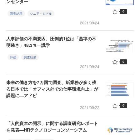
ンセンター
0
調査結果
シニア・ミドル
2021/09/24
人事評価の不満要因、圧倒的1位は「基準の不
明確さ」48.3％―識学
評価
調査結果
0
2021/09/24
未来の働き方を7カ国で調査、紙業務が多く残
る日本では「オフィス外での仕事環境向上」が
課題に―アドビ
0
2021/09/22
「人的資本の開示」に関する調査研究レポート
を発表―HRテクノロジーコンソーシアム