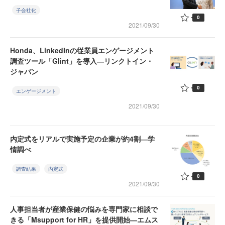
子会社化
0
2021/09/30
Honda、LinkedInの従業員エンゲージメント
調査ツール「Glint」を導入―リンクトイン・
ジャパン
0
エンゲージメント
2021/09/30
内定式をリアルで実施予定の企業が約4割―学
情調べ
調査結果
内定式
0
2021/09/30
人事担当者が産業保健の悩みを専門家に相談で
きる「Msupport for HR」を提供開始―エムス