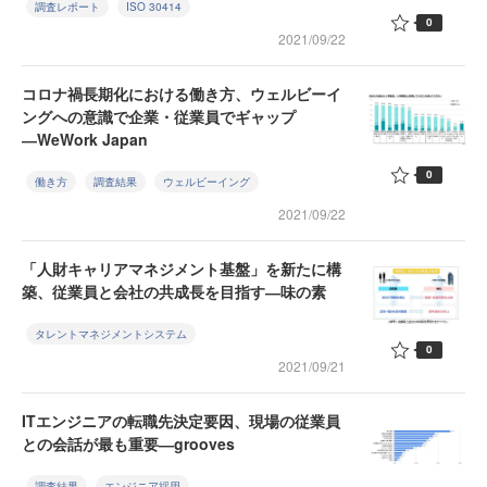
調査レポート
ISO 30414
0
2021/09/22
コロナ禍長期化における働き方、ウェルビーイ
ングへの意識で企業・従業員でギャップ
―WeWork Japan
0
働き方
調査結果
ウェルビーイング
2021/09/22
「人財キャリアマネジメント基盤」を新たに構
築、従業員と会社の共成長を目指す―味の素
タレントマネジメントシステム
0
2021/09/21
ITエンジニアの転職先決定要因、現場の従業員
との会話が最も重要―grooves
調査結果
エンジニア採用