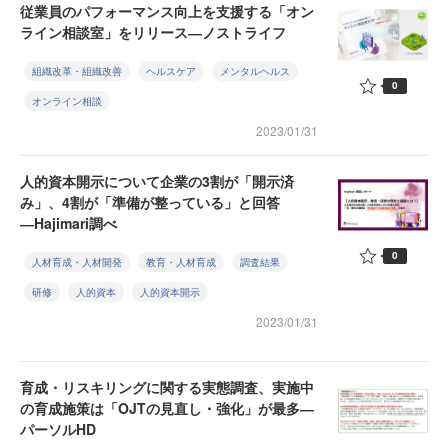
従業員のパフォーマンス向上を支援する「オン
ライン相談室」をリリース―ノストライフ
組織改革・組織改善
ヘルスケア
メンタルヘルス
0
オンライン相談
2023/01/31
人的資本開示について企業の3割が「開示済
み」、4割が「準備が整っている」と回答
―Hajimari調べ
0
人材育成・人材開発
教育・人材育成
調査結果
研修
人的資本
人的資本開示
2023/01/31
育成・リスキリングに関する実態調査、実施中
の育成施策は「OJTの見直し・強化」が最多―
パーソルHD