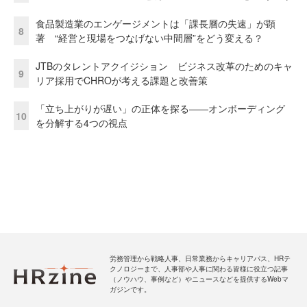
食品製造業のエンゲージメントは「課長層の失速」が顕
8
著 “経営と現場をつなげない中間層”をどう変える？
JTBのタレントアクイジション ビジネス改革のためのキャ
9
リア採用でCHROが考える課題と改善策
「立ち上がりが遅い」の正体を探る——オンボーディング
10
を分解する4つの視点
労務管理から戦略人事、日常業務からキャリアパス、HRテ
クノロジーまで、人事部や人事に関わる皆様に役立つ記事
（ノウハウ、事例など）やニュースなどを提供するWebマ
ガジンです。