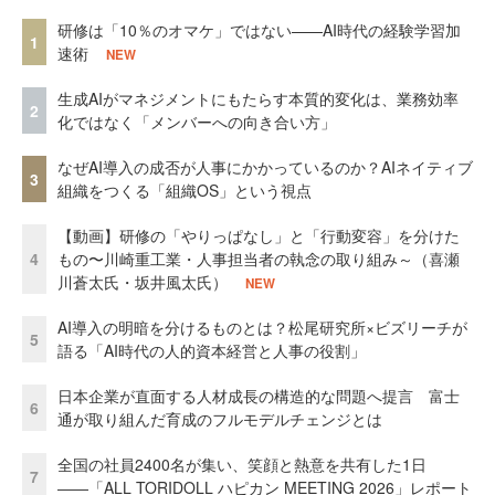
研修は「10％のオマケ」ではない——AI時代の経験学習加
1
速術
NEW
生成AIがマネジメントにもたらす本質的変化は、業務効率
2
化ではなく「メンバーへの向き合い方」
なぜAI導入の成否が人事にかかっているのか？AIネイティブ
3
組織をつくる「組織OS」という視点
【動画】研修の「やりっぱなし」と「行動変容」を分けた
4
もの〜川崎重工業・人事担当者の執念の取り組み～（喜瀬
川蒼太氏・坂井風太氏）
NEW
AI導入の明暗を分けるものとは？松尾研究所×ビズリーチが
5
語る「AI時代の人的資本経営と人事の役割」
日本企業が直面する人材成長の構造的な問題へ提言 富士
6
通が取り組んだ育成のフルモデルチェンジとは
全国の社員2400名が集い、笑顔と熱意を共有した1日
7
――「ALL TORIDOLL ハピカン MEETING 2026」レポート