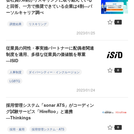
と回答、一方で推奨できている企業は4割―パ
ーソルキャリア調べ
0
調査結果
リスキリング
2023/01/25
従業員の同性・事実婚パートナーに配偶者関連
制度を適用、多様な従業員の価値観を尊重
―ISID
0
人事制度
ダイバーシティー・インクルージョン
LGBTQ
2023/01/24
採用管理システム「sonar ATS」がコーディン
グ試験サービス「HireRoo」と連携
―Thinkings
0
採用・雇用
採用管理システム・ATS