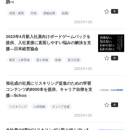
調べ
0
採用・雇用
年収
調査結果
転職
2023/01/26
2023年4月新入社員向けボードゲームパックを
提供、入社直後に直面しやすい悩みの解決を支
援―日本経営協会
0
教育・人材育成
新人研修
研修
新入社員
2023/01/25
旭化成の社員にリスキリング促進のための学習
コンテンツ約8000本を提供、キャリア自律を支
援―Schoo
0
リスキリング
人材戦略
キャリア支援
2023/01/25
会社員の6割がリスキリングに取り組んでいる