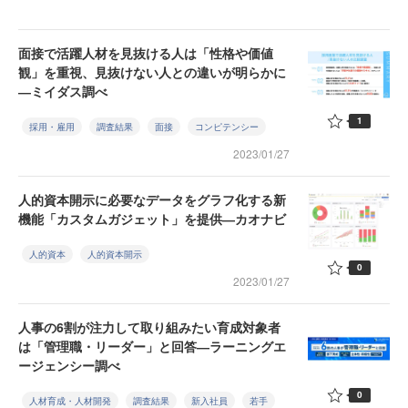
面接で活躍人材を見抜ける人は「性格や価値
観」を重視、見抜けない人との違いが明らかに
―ミイダス調べ
1
採用・雇用
調査結果
面接
コンピテンシー
2023/01/27
人的資本開示に必要なデータをグラフ化する新
機能「カスタムガジェット」を提供―カオナビ
人的資本
人的資本開示
0
2023/01/27
人事の6割が注力して取り組みたい育成対象者
は「管理職・リーダー」と回答―ラーニングエ
ージェンシー調べ
0
人材育成・人材開発
調査結果
新入社員
若手