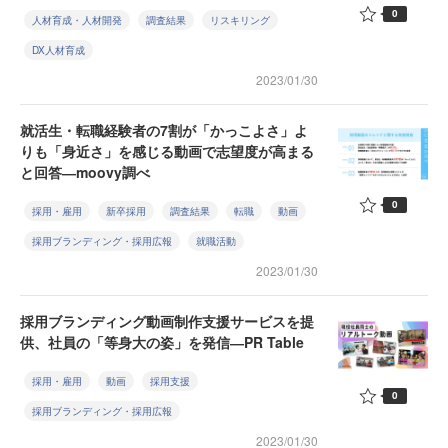
0
人材育成・人材開発
調査結果
リスキリング
DX人材育成
2023/01/30
就活生・転職経験者の7割が「かっこよさ」よ
りも「身近さ」を感じる動画で志望度が高まる
と回答―moovy調べ
0
採用・雇用
新卒採用
調査結果
転職
動画
採用ブランディング・採用広報
就職活動
2023/01/30
採用ブランディング動画制作支援サービスを提
供、社員の「等身大の姿」を発信―PR Table
採用・雇用
動画
採用支援
0
採用ブランディング・採用広報
2023/01/30