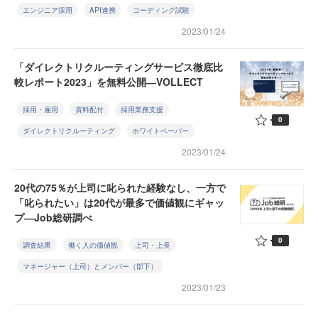
エンジニア採用
API連携
コーディング試験
2023/01/24
「ダイレクトリクルーティングサービス徹底比
較レポート2023」を無料公開―VOLLECT
採用・雇用
資料配付
採用業務支援
0
ダイレクトリクルーティング
ホワイトペーパー
2023/01/24
20代の75％が上司に叱られた経験なし、一方で
「叱られたい」は20代が最多で価値観にギャッ
プ―Job総研調べ
0
調査結果
働く人の価値観
上司・上長
マネージャー（上司）とメンバー（部下）
2023/01/23