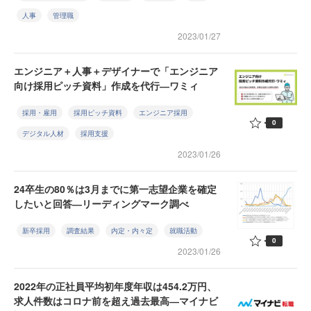
人事
管理職
2023/01/27
エンジニア＋人事＋デザイナーで「エンジニア
向け採用ピッチ資料」作成を代行―ワミィ
採用・雇用
採用ピッチ資料
エンジニア採用
0
デジタル人材
採用支援
2023/01/26
24卒生の80％は3月までに第一志望企業を確定
したいと回答―リーディングマーク調べ
新卒採用
調査結果
内定・内々定
就職活動
0
2023/01/26
2022年の正社員平均初年度年収は454.2万円、
求人件数はコロナ前を超え過去最高―マイナビ